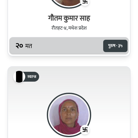
गौतम कुमार साह
रौतहट-४, मधेश प्रदेश
२०
मत
पुरुष · ३५
स्वतन्त्र