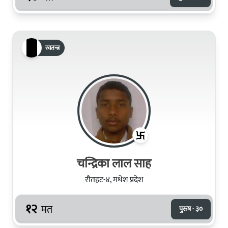
स्वतन्त्र
चन्द्रिका लाल साह
रौतहट-४, मधेश प्रदेश
१२
मत
पुरुष · ३०