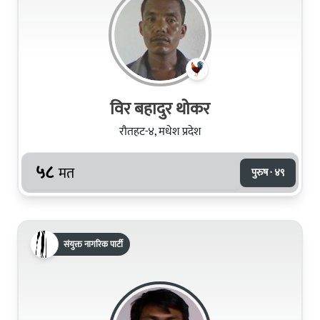
विर बहादुर थोकर
रौतहट-४, मधेश प्रदेश
५८
मत
पुरुष · ४९
संयुक्त नागरिक पार्टी