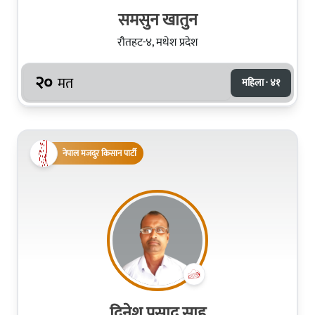
समसुन खातुन
रौतहट-४, मधेश प्रदेश
२०
मत
महिला · ४१
नेपाल मजदुर किसान पार्टी
दिनेश प्रसाद साह