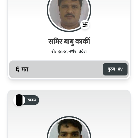
समिर बाबु कार्की
रौतहट-४, मधेश प्रदेश
६
मत
पुरुष · ४४
स्वतन्त्र