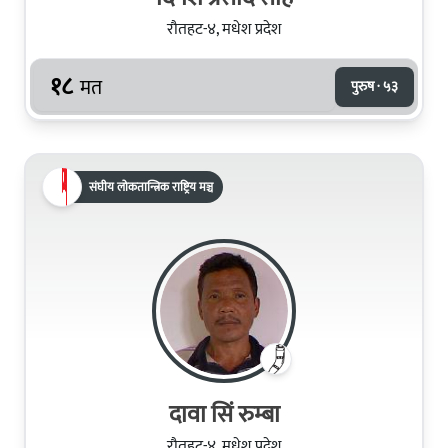
रौतहट-४, मधेश प्रदेश
१८
मत
पुरुष · ५३
संघीय लोकतान्त्रिक राष्ट्रिय मञ्च
दावा सिं रुम्बा
रौतहट-४, मधेश प्रदेश