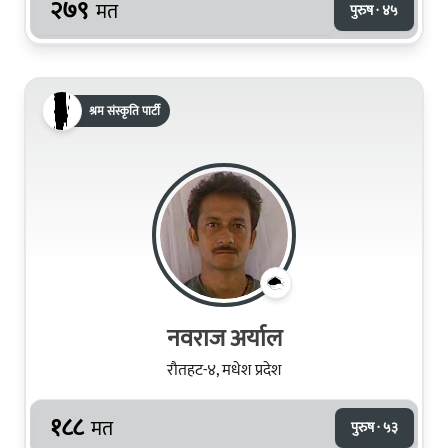
२७९
मत
पुरुष · ४५
श्रम संस्कृति पार्टी
नवराज अर्याल
रौतहट-४, मधेश प्रदेश
१८८
मत
पुरुष · ५३