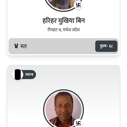
हरिहर मुखिया बिन
रौतहट-४, मधेश प्रदेश
४
मत
पुरुष · ६८
स्वतन्त्र