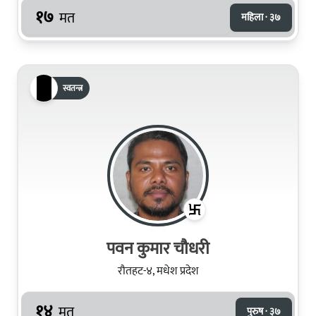
१७
मत
महिला · ३७
स्वतन्त्र
पवन कुमार चौधरी
रौतहट-४, मधेश प्रदेश
१४
मत
पुरुष · ३७