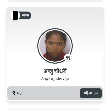
स्वतन्त्र
अन्जु चौधरी
रौतहट-४, मधेश प्रदेश
९
मत
महिला · ३७