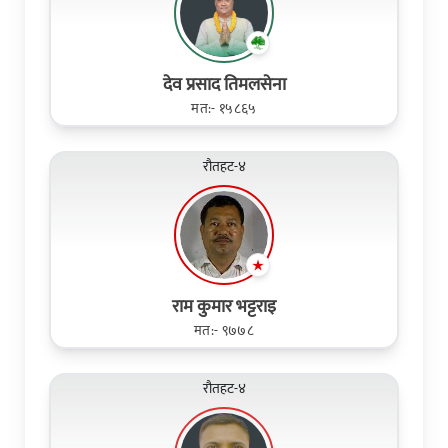
देव प्रसाद तिमलसेना
मत:- १५८६५
रौतहट-४
राम कुमार भट्टराइ
मत:- ९७७८
रौतहट-४