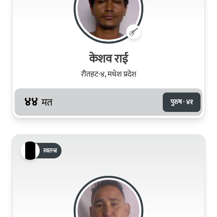
केशव राई
रौतहट-४, मधेश प्रदेश
४४
मत
पुरुष · ४१
स्वतन्त्र