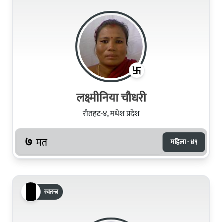
लक्ष्मीनिया चौधरी
रौतहट-४, मधेश प्रदेश
७
मत
महिला · ४९
स्वतन्त्र