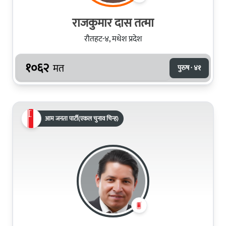
रा‌जकुमार दास तत्मा
रौतहट-४, मधेश प्रदेश
१०६२
मत
पुरुष · ४१
आम जनता पार्टी(एकल चुनाव चिन्ह)