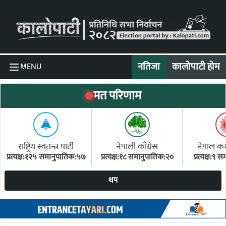
Skip to content
नतिजा
कालोपाटी होम
MENU
मत परिणाम
राष्ट्रिय स्वतन्त्र पार्टी
नेपाली काँग्रेस
नेपाल कम्य
प्रत्यक्ष:१२५ समानुपातिक:५७
प्रत्यक्ष:१८ समानुपातिक:२०
प्रत्यक्ष:९
(ए
थप