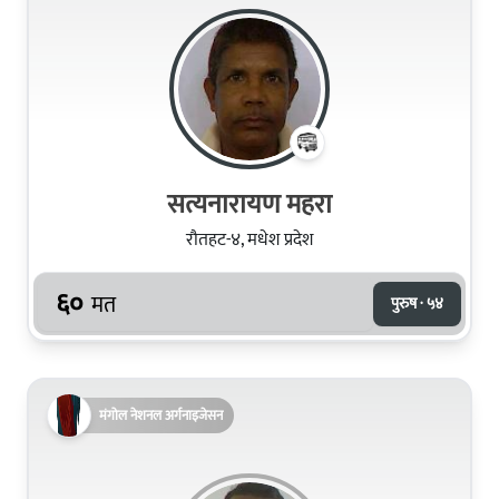
सत्यनारायण महरा
रौतहट-४, मधेश प्रदेश
६०
मत
पुरुष · ५४
मंगोल नेशनल अर्गनाइजेसन