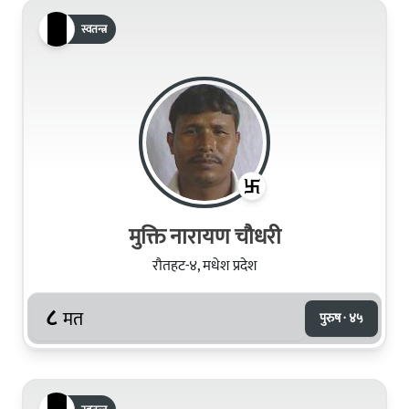
स्वतन्त्र
मुक्ति नारायण चौधरी
रौतहट-४, मधेश प्रदेश
८
मत
पुरुष · ४५