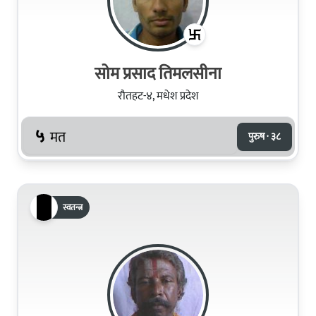
सोम प्रसाद तिमलसीना
रौतहट-४, मधेश प्रदेश
५
मत
पुरुष · ३८
स्वतन्त्र