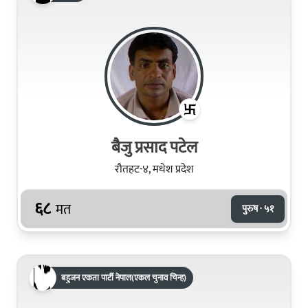
बैजु प्रसाद पटेल
रौतहट-४, मधेश प्रदेश
६८
मत
पुरुष · ५१
बहुजन एकता पार्टी नेपाल(एकल चुनाव चिन्ह)