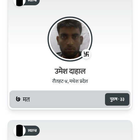
स्वतन्त्र
उमेश दाहाल
रौतहट-४, मधेश प्रदेश
७
मत
पुरुष · ३३
स्वतन्त्र