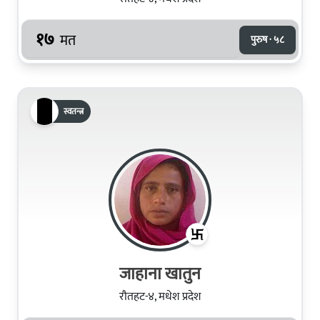
१७
मत
पुरुष · ५८
स्वतन्त्र
जाहाना खातुन
रौतहट-४, मधेश प्रदेश