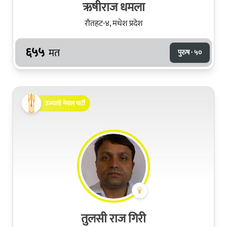
ऋषीराज धमला
रौतहट-४, मधेश प्रदेश
६५५
मत
पुरुष · ५०
उज्यालो नेपाल पार्टी
तुलसी राज गिरी