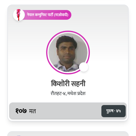
नेपाल कम्युनिस्ट पार्टी (माओवादी)
किशोरी सहनी
रौतहट-४, मधेश प्रदेश
१०७
मत
पुरुष · ४५