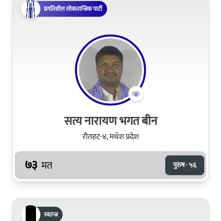
प्रगतिशील लोकतान्त्रिक पार्टी
सत्य नारायण भगत बीन
रौतहट-४, मधेश प्रदेश
७३
मत
पुरुष · ५६
स्वतन्त्र