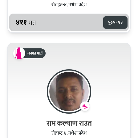
रौतहट-४, मधेश प्रदेश
४११
मत
पुरुष · ५३
जनमत पार्टी
राम कल्याण राउत
रौतहट-४, मधेश प्रदेश