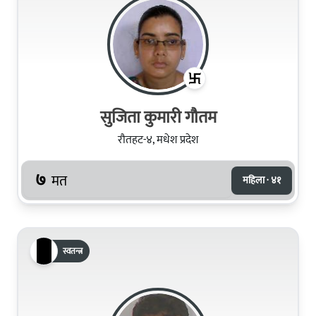
सुजिता कुमारी गौतम
रौतहट-४, मधेश प्रदेश
७
मत
महिला · ४१
स्वतन्त्र