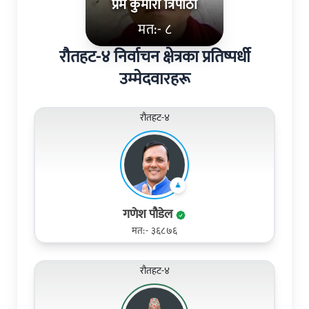
प्रेम कुमारी त्रिपाठी
मत:- ८
रौतहट-४ निर्वाचन क्षेत्रका प्रतिष्पर्धी
उम्मेदवारहरू
रौतहट-४
गणेश पौडेल
मत:- ३६८७६
रौतहट-४