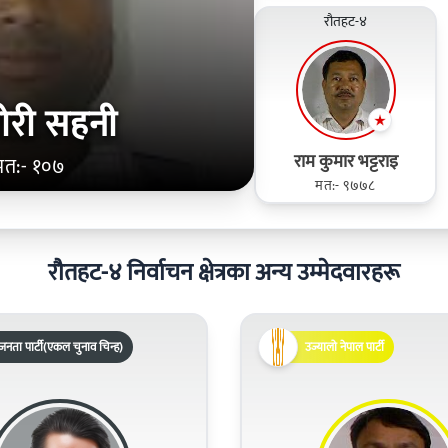
रौतहट-४
ोरी सहनी
राम कुमार भट्टराइ
मत:- १०७
मत:- ९७७८
रौतहट-४ निर्वाचन क्षेत्रका अन्य उम्मेदवारहरू
नता पार्टी(एकल चुनाव चिन्ह)
उज्यालो नेपाल पार्टी