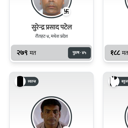
सुरेन्द्र प्रसाद पटेल
रौतहट-४, मधेश प्रदेश
२७९
१८८
मत
म
पुरुष · ४५
स्वतन्त्र
बहुजन