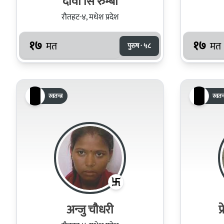
दावा सिं रुम्बा
रौतहट-४, मधेश प्रदेश
१७
१७
मत
मत
पुरुष · ५८
स्वतन्त्र
स्वतन्त
अन्जु चौधरी
प