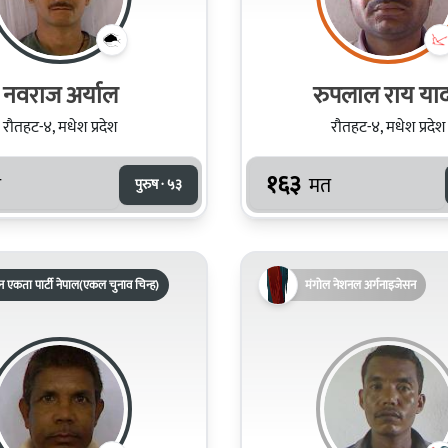
नवराज अर्याल
रुपलाल राय या
रौतहट-४, मधेश प्रदेश
रौतहट-४, मधेश प्रदेश
१६३
त
मत
पुरुष · ५३
 एकता पार्टी नेपाल(एकल चुनाव चिन्ह)
मंगोल नेशनल अर्गनाइजेसन