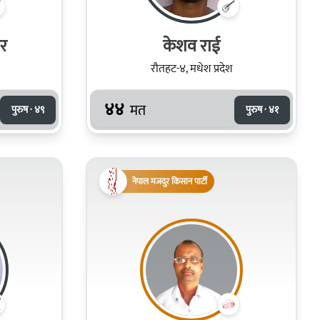
कर
केशव राई
रौतहट-४, मधेश प्रदेश
४४
मत
पुरुष · ४९
पुरुष · ४१
नेपाल मजदुर किसान पार्टी