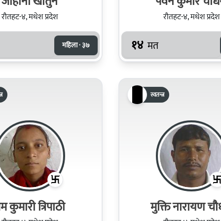
जाहाना खातुन
पवन कुमार चौध
रौतहट-४, मधेश प्रदेश
रौतहट-४, मधेश प्रदेश
१४
मत
महिला · ३७
्र
स्वतन्त्र
्रेम कुमारी त्रिपाठी
मुक्ति नारायण चौ