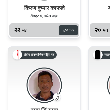
किरण कुमार काफले
रौतहट-४, मधेश प्रदेश
२२
२०
मत
मत
पुरुष · ४२
संघीय लोकतान्त्रिक राष्ट्रिय मञ्च
स्वतन्त