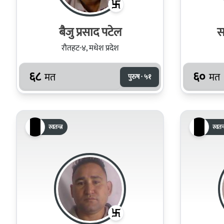
बैजु प्रसाद पटेल
स
रौतहट-४, मधेश प्रदेश
६८
६०
मत
मत
पुरुष · ५१
स्वतन्त्र
स्वतन्त