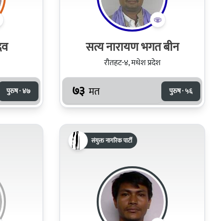
दव
सत्य नारायण भगत बीन
रौतहट-४, मधेश प्रदेश
७३
मत
पुरुष · ४७
पुरुष · ५६
संयुक्त नागरिक पार्टी