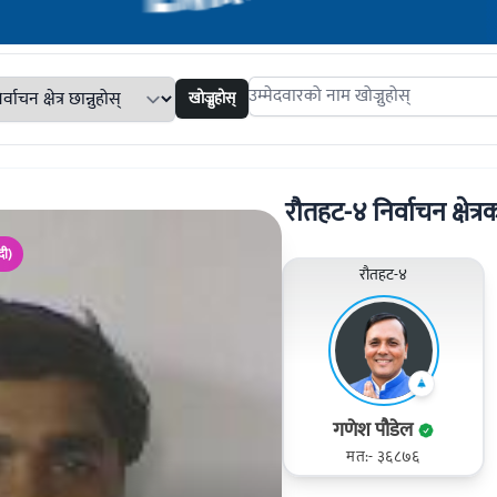
खोज्नुहोस्
Search candidates
रौतहट-४ निर्वाचन क्षेत्रक
दी)
रौतहट-४
गणेश पौडेल
मत:- ३६८७६