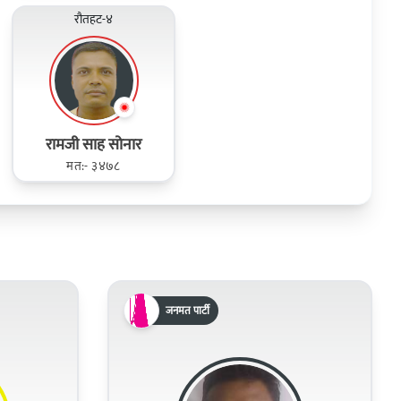
रौतहट-४
रामजी साह सोनार
मत:- ३४७८
जनमत पार्टी