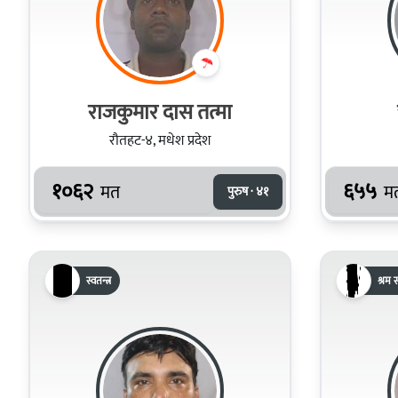
रा‌जकुमार दास तत्मा
रौतहट-४, मधेश प्रदेश
१०६२
६५५
मत
म
पुरुष · ४१
स्वतन्त्र
श्रम स