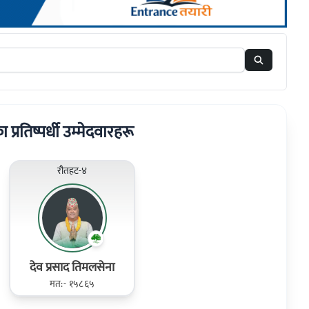
ा प्रतिष्पर्धी उम्मेदवारहरू
रौतहट-४
देव प्रसाद तिमलसेना
मत:- १५८६५