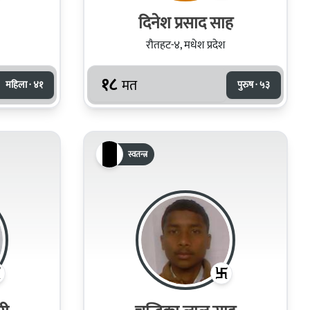
दिनेश प्रसाद साह
रौतहट-४, मधेश प्रदेश
१८
मत
महिला · ४१
पुरुष · ५३
स्वतन्त्र