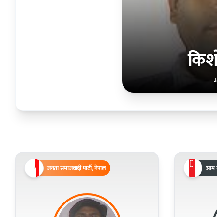
किश
जनता समाजवादी पार्टी, नेपाल
आम ज