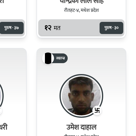
री
चन्द्रिका लाल साह
रौतहट-४, मधेश प्रदेश
१२
मत
पुरुष · ३७
पुरुष · ३०
स्वतन्त्र
धरी
उमेश दाहाल