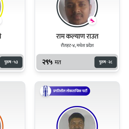
ी
राम कल्याण राउत
रौतहट-४, मधेश प्रदेश
२९५
मत
पुरुष · ५३
पुरुष · २८
प्रगतिशील लोकतान्त्रिक पार्टी