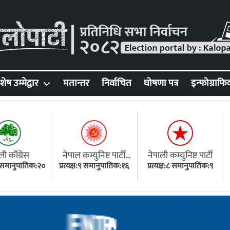
शेष उम्मेद्वार
मतान्तर
निर्वाचित
घोषणा पत्र
इन्फोग्राफि
ली काँग्रेस
नेपाल कम्युनिष्ट पार्टी
नेपाली कम्युनिष्ट पार्टी
१८ समानुपातिक:२०
प्रत्यक्ष:९ समानुपातिक:१६
(एमाले)
प्रत्यक्ष:८ समानुपातिक:९