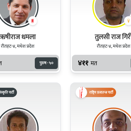
ऋषीराज धमला
तुलसी राज गिर
रौतहट-४, मधेश प्रदेश
रौतहट-४, मधेश प्रदेश
४११
त
मत
पुरुष · ५०
ंस्कृति पार्टी
राष्ट्रिय प्रजातन्त्र पार्टी