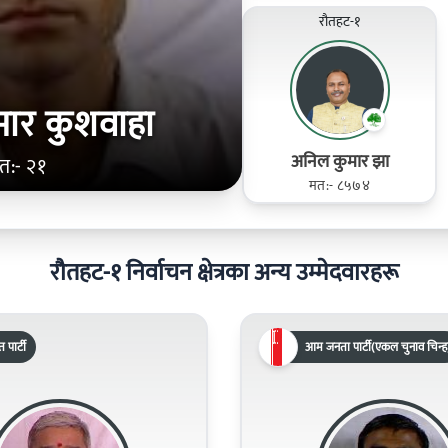
रौतहट-१
मार कुशवाहा
अनिल कुमार झा
त:- २१
मत:- ८५७४
रौतहट-१ निर्वाचन क्षेत्रका अन्य उम्मेदवारहरू
पार्टी
आम जनता पार्टी(एकल चुनाव चिन्ह