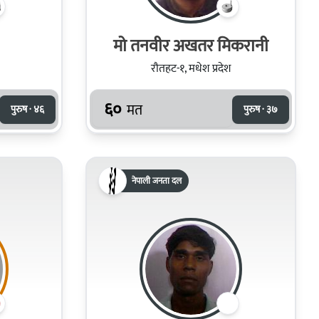
मो तनवीर अखतर मिकरानी
रौतहट-१, मधेश प्रदेश
६०
मत
पुरुष · ४६
पुरुष · ३७
नेपाली जनता दल