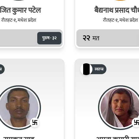
र‌ंजित कुमार पटेल
बैद्यनाथ प्रसाद चौ
रौतहट-१, मधेश प्रदेश
रौतहट-१, मधेश प्रदेश
२२
मत
पुरुष · ३२
्र
स्वतन्त्र