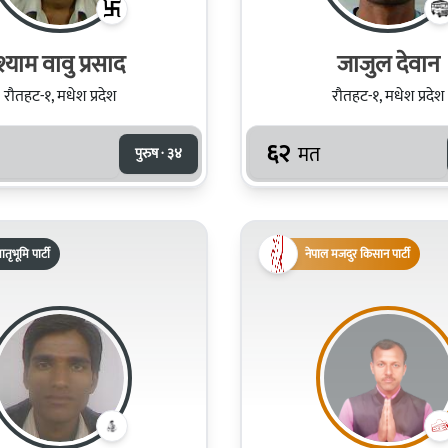
श्याम वावु प्रसाद
जाजुल देवान
रौतहट-१, मधेश प्रदेश
रौतहट-१, मधेश प्रदेश
६२
मत
पुरुष · ३४
तृभूमि पार्टी
नेपाल मजदुर किसान पार्टी