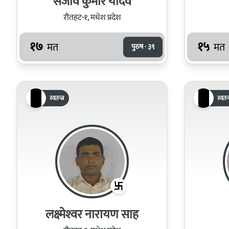
संजीव कुमार यादव
रौतहट-१, मधेश प्रदेश
१७
१५
मत
मत
पुरुष · ३९
स्वतन्त्र
स्वतन्त
लक्ष्‍मेश्‍वर नारायण साह