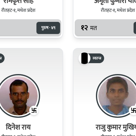
रामकृत साह
अमृता कुमारी या
रौतहट-१, मधेश प्रदेश
रौतहट-१, मधेश प्रदेश
१२
मत
पुरुष · ४९
्र
स्वतन्त्र
दिनेश राय
राजु कुमार मुखि