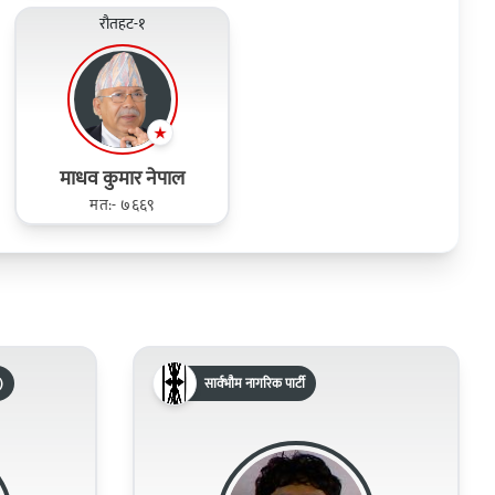
रौतहट-१
माधव कुमार नेपाल
मत:- ७६६९
)
सार्वभौम नागरिक पार्टी