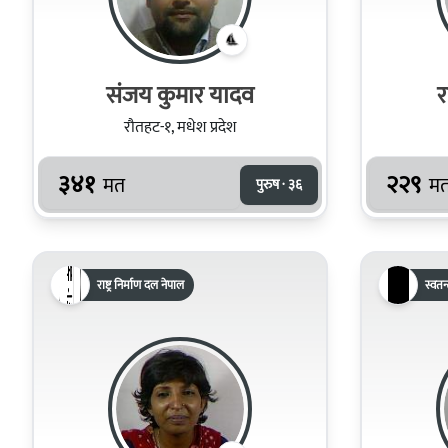
संजय कुमार यादव
र
रौतहट-१, मधेश प्रदेश
३४१
२२९
मत
म
पुरुष · ३६
राष्ट्र निर्माण दल नेपाल
स्वतन्त