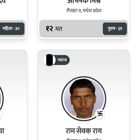
दव
अभिषेक मिश्र
रौतहट-१, मधेश प्रदेश
१२
मत
महिला · ३०
पुरुष · ३१
स्वतन्त्र
या
राम सेवक राय