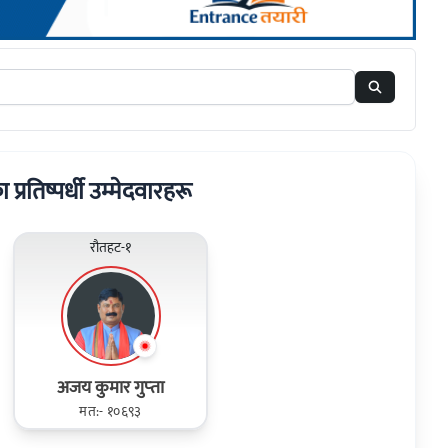
ा प्रतिष्पर्धी उम्मेदवारहरू
रौतहट-१
अजय कुमार गुप्‍ता
मत:- १०६९३