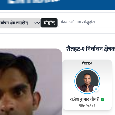
खोज्नुहोस्
Search candidates
रौतहट-१ निर्वाचन क्षेत्रक
रौतहट-१
राजेश कुमार चौधरी
मत:- २८९४६