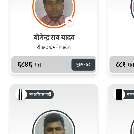
योगेन्द्र राय यादव
रौतहट-१, मधेश प्रदेश
६८४६
८८१
मत
म
पुरुष · ४८
जन अधिकार पार्टी
स्वतन्त