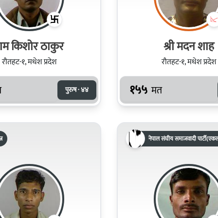
ाम किशोर ठाकुर
श्री मदन शाह
रौतहट-१, मधेश प्रदेश
रौतहट-१, मधेश प्रदेश
१५५
त
मत
पुरुष · ४४
्र
नेपाल संघीय समाजवादी पार्टी(एकल