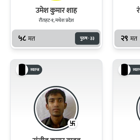
उमेश कुमार शाह
रौतहट-१, मधेश प्रदेश
५८
२९
मत
मत
पुरुष · ३३
स्वतन्त्र
स्वतन्त