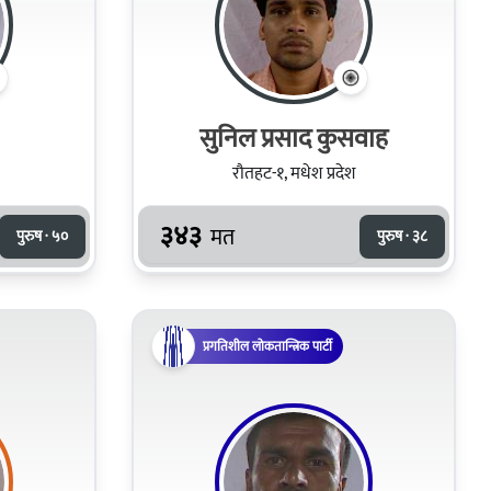
सुनिल प्रसाद कुसवाह
रौतहट-१, मधेश प्रदेश
३४३
मत
पुरुष · ५०
पुरुष · ३८
प्रगतिशील लोकतान्त्रिक पार्टी