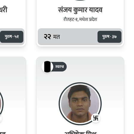
धरी
संजय कुमार यादव
रौतहट-१, मधेश प्रदेश
२२
मत
पुरुष · ५१
पुरुष · ३७
स्वतन्त्र