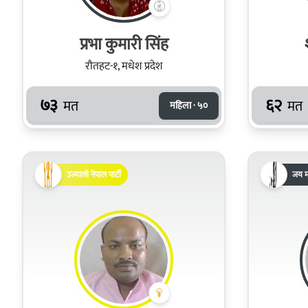
प्रभा कुमारी सिंह
रौतहट-१, मधेश प्रदेश
७३
६२
मत
मत
महिला · ५०
उज्यालो नेपाल पार्टी
जय मा