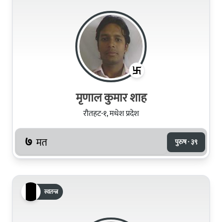
मृणाल कुमार शाह
रौतहट-१, मधेश प्रदेश
७
मत
पुरुष · ३९
स्वतन्त्र