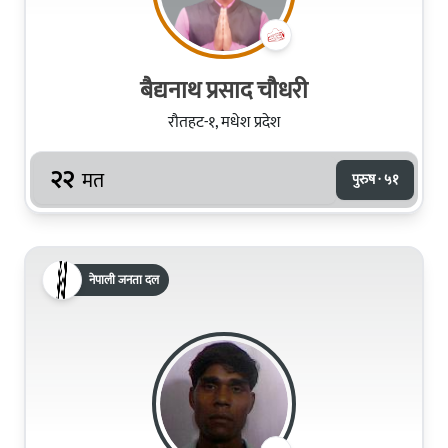
बैद्यनाथ प्रसाद चौधरी
रौतहट-१, मधेश प्रदेश
२२
मत
पुरुष · ५१
नेपाली जनता दल