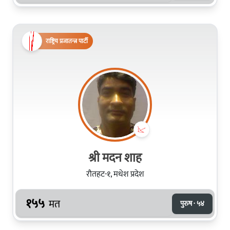
राष्ट्रिय प्रजातन्त्र पार्टी
श्री मदन शाह
रौतहट-१, मधेश प्रदेश
१५५
मत
पुरुष · ५४