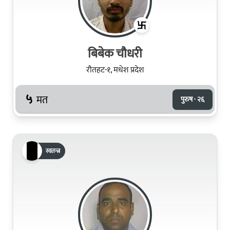
बिबेक चौधरी
रौतहट-१, मधेश प्रदेश
५
मत
पुरुष · २६
स्वतन्त्र