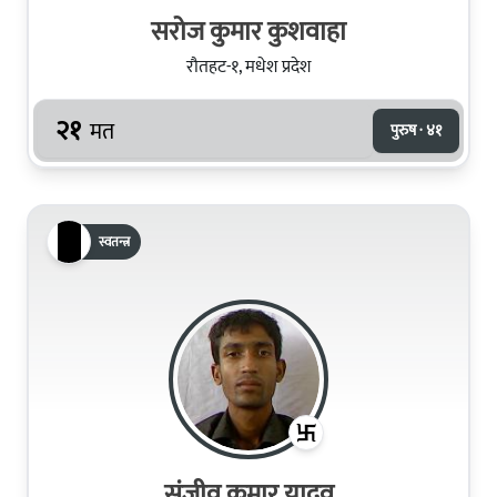
सरोज कुमार कुशवाहा
रौतहट-१, मधेश प्रदेश
२१
मत
पुरुष · ४१
स्वतन्त्र
संजीव कुमार यादव