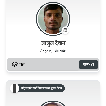
जाजुल देवान
रौतहट-१, मधेश प्रदेश
६२
मत
पुरुष · ४६
राष्ट्रिय मुक्ति पार्टी नेपाल(एकल चुनाव चिन्ह)