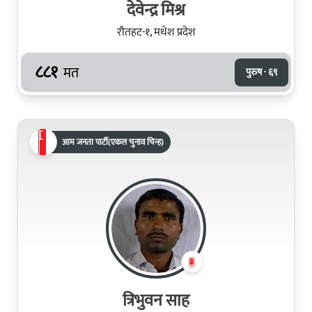
देवेन्द्र मिश्र
रौतहट-१, मधेश प्रदेश
८८१
मत
पुरुष · ६९
आम जनता पार्टी(एकल चुनाव चिन्ह)
त्रिभुवन साह