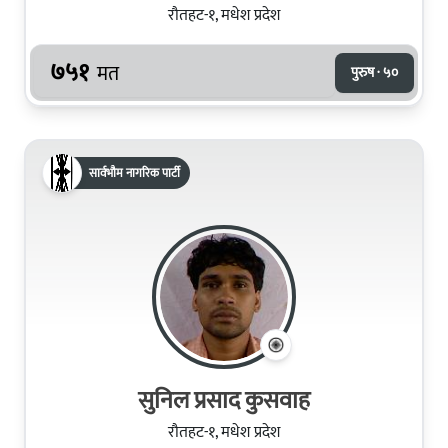
रौतहट-१, मधेश प्रदेश
७५१
मत
पुरुष · ५०
सार्वभौम नागरिक पार्टी
सुनिल प्रसाद कुसवाह
रौतहट-१, मधेश प्रदेश