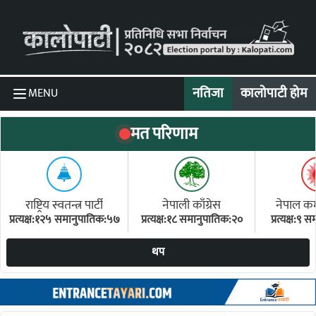
Skip to content
नतिजा
कालोपाटी होम
MENU
मत परिणाम
राष्ट्रिय स्वतन्त्र पार्टी
नेपाली काँग्रेस
नेपाल कम्य
प्रत्यक्ष:१२५ समानुपातिक:५७
प्रत्यक्ष:१८ समानुपातिक:२०
प्रत्यक्ष:९
(ए
थप