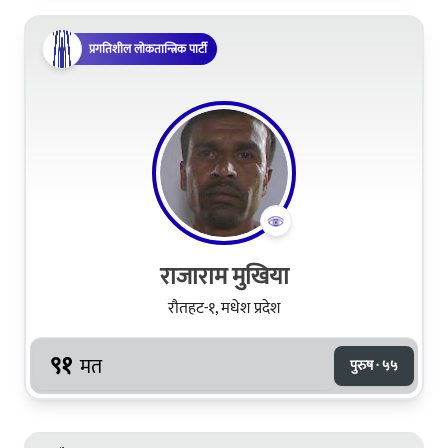
प्रगतिशील लोकतान्त्रिक पार्टी
राजाराम मुखिया
रौतहट-१, मधेश प्रदेश
९१
मत
पुरुष · ५५