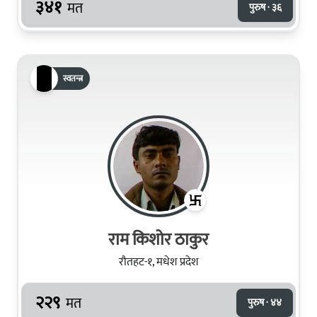
३४१
मत
पुरुष · ३६
स्वतन्त्र
राम किशोर ठाकुर
रौतहट-१, मधेश प्रदेश
२२९
मत
पुरुष · ४४