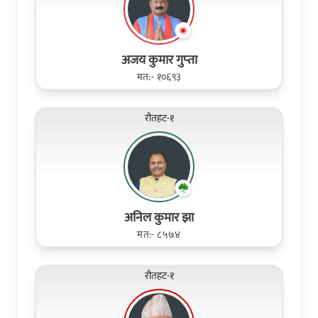
अजय कुमार गुप्‍ता
मत:- १०६९३
रौतहट-१
अनिल कुमार झा
मत:- ८५७४
रौतहट-१