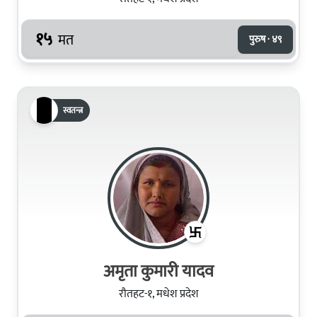
१५
मत
पुरुष · ४९
स्वतन्त्र
अमृता कुमारी यादव
रौतहट-१, मधेश प्रदेश