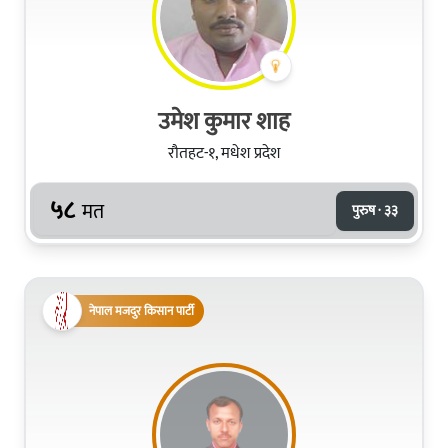
उमेश कुमार शाह
रौतहट-१, मधेश प्रदेश
५८
मत
पुरुष · ३३
नेपाल मजदुर किसान पार्टी