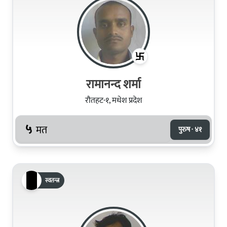
रामानन्द शर्मा
रौतहट-१, मधेश प्रदेश
५
मत
पुरुष · ४१
स्वतन्त्र