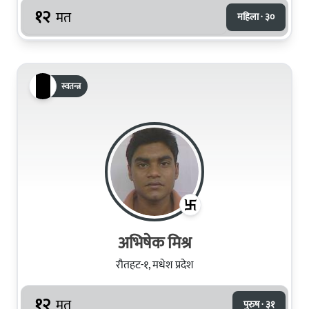
१२
मत
महिला · ३०
स्वतन्त्र
अभिषेक मिश्र
रौतहट-१, मधेश प्रदेश
१२
मत
पुरुष · ३१