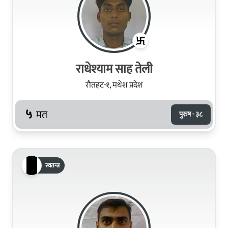
राधेश्याम साह तेली
रौतहट-१, मधेश प्रदेश
५
मत
पुरुष · ३८
स्वतन्त्र