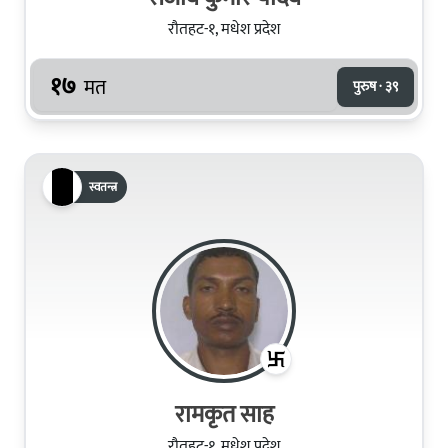
रौतहट-१, मधेश प्रदेश
१७
मत
पुरुष · ३९
स्वतन्त्र
रामकृत साह
रौतहट-१, मधेश प्रदेश