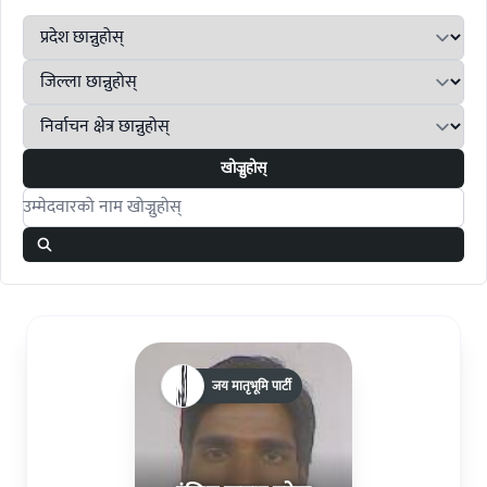
खोज्नुहोस्
Search candidates
जय मातृभूमि पार्टी