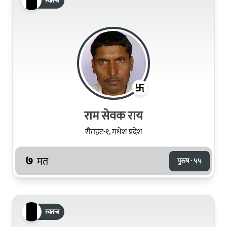
स्वतन्त्र
राम सेवक राय
रौतहट-१, मधेश प्रदेश
७
मत
पुरुष · ५५
स्वतन्त्र