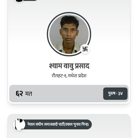
श्याम वावु प्रसाद
रौतहट-१, मधेश प्रदेश
६२
मत
पुरुष · ३४
नेपाल संघीय समाजवादी पार्टी(एकल चुनाव चिन्ह)