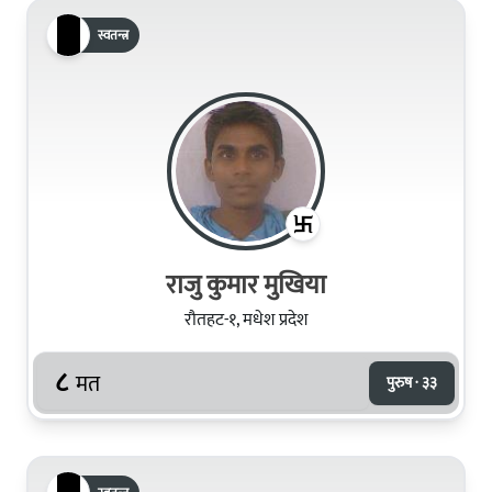
स्वतन्त्र
राजु कुमार मुखिया
रौतहट-१, मधेश प्रदेश
८
मत
पुरुष · ३३