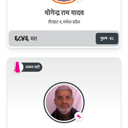
योगेन्द्र राय यादव
रौतहट-१, मधेश प्रदेश
६८४६
मत
पुरुष · ४८
जनमत पार्टी