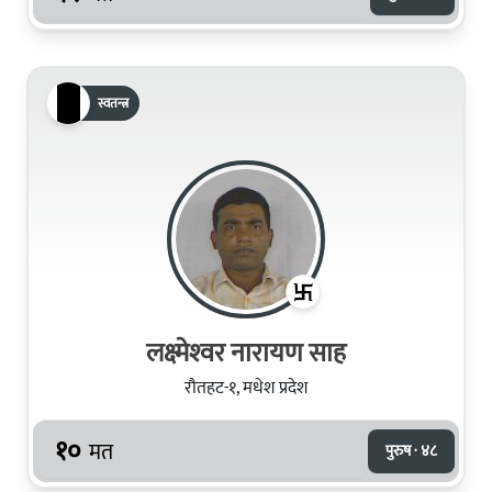
स्वतन्त्र
लक्ष्‍मेश्‍वर नारायण साह
रौतहट-१, मधेश प्रदेश
१०
मत
पुरुष · ४८