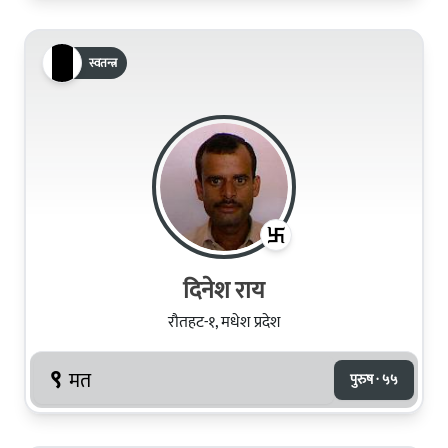
स्वतन्त्र
दिनेश राय
रौतहट-१, मधेश प्रदेश
९
मत
पुरुष · ५५