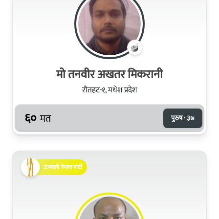
मो तनवीर अखतर मिकरानी
रौतहट-१, मधेश प्रदेश
६०
मत
पुरुष · ३७
उज्यालो नेपाल पार्टी