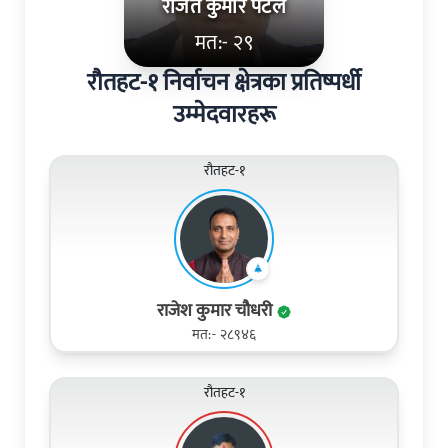
र‌ंजित कुमार पटेल
मत:- २९
रौतहट-१ निर्वाचन क्षेत्रका प्रतिष्पर्धी
उम्मेदवारहरू
रौतहट-१
राजेश कुमार चौधरी
मत:- २८९४६
रौतहट-१