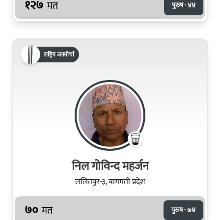
१२७
मत
पुरुष · ४४
राष्ट्रिय जनमोर्चा
निल गोविन्द महर्जन
ललितपुर-३, बागमती प्रदेश
७०
मत
पुरुष · ७४