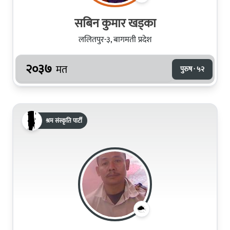
सबिन कुमार खड्का
ललितपुर-३, बागमती प्रदेश
२०३७
मत
पुरुष · ५२
श्रम संस्कृति पार्टी