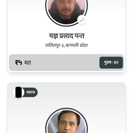
यज्ञ प्रसाद पन्त
ललितपुर-३, बागमती प्रदेश
१५
मत
पुरुष · ४२
स्वतन्त्र