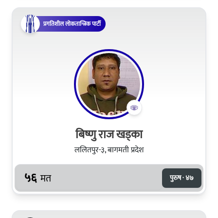
प्रगतिशील लोकतान्त्रिक पार्टी
बिष्णु राज खड्का
ललितपुर-३, बागमती प्रदेश
५६
मत
पुरुष · ४७