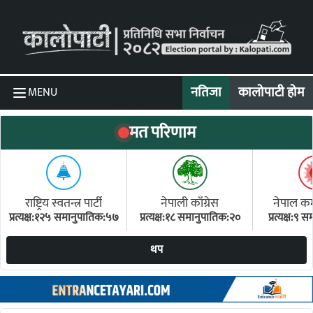
Skip to content
नतिजा
कालोपाटी होम
MENU
मत परिणाम
राष्ट्रिय स्वतन्त्र पार्टी
नेपाली काँग्रेस
नेपाल कम्य
प्रत्यक्ष:१२५ समानुपातिक:५७
प्रत्यक्ष:१८ समानुपातिक:२०
प्रत्यक्ष:९
(ए
थप