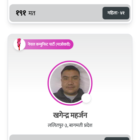
१९१
मत
महिला · ४१
नेपाल कम्युनिस्ट पार्टी (माओवादी)
खगेन्द्र महर्जन
ललितपुर-३, बागमती प्रदेश