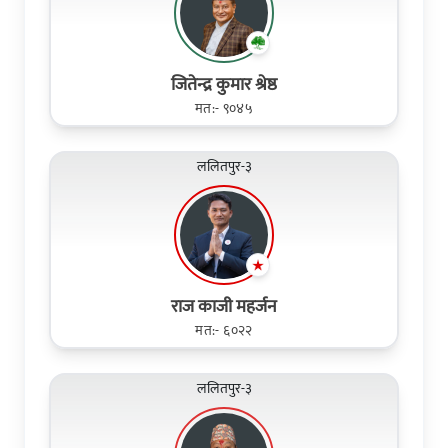
जितेन्द्र कुमार श्रेष्ठ
मत:- ९०४५
ललितपुर-३
राज काजी महर्जन
मत:- ६०२२
ललितपुर-३