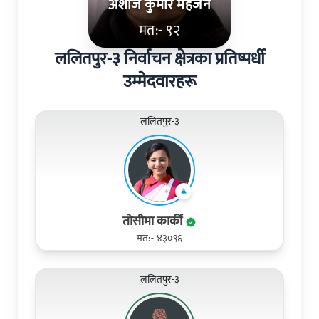
अशोज कुमार महर्जन
मत:- ९२
ललितपुर-३ निर्वाचन क्षेत्रका प्रतिष्पर्धी
उम्मेदवारहरू
ललितपुर-३
तोसीमा कार्की
मत:- ४३०९६
ललितपुर-३