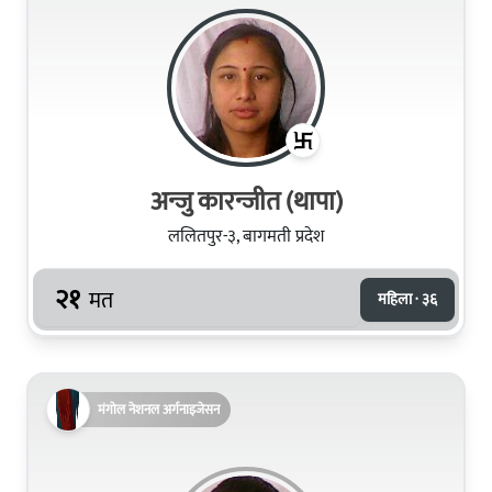
अन्जु कारन्जीत (थापा)
ललितपुर-३, बागमती प्रदेश
२१
मत
महिला · ३६
मंगोल नेशनल अर्गनाइजेसन