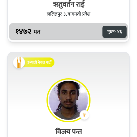
ऋतुवर्तन राई
ललितपुर-३, बागमती प्रदेश
१४७२
मत
पुरुष · ४६
उज्यालो नेपाल पार्टी
विजय पन्त