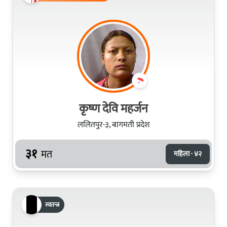
कृष्ण देवि महर्जन
ललितपुर-३, बागमती प्रदेश
३१
मत
महिला · ४२
स्वतन्त्र