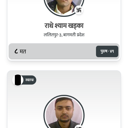
राधे श्याम खड्का
ललितपुर-३, बागमती प्रदेश
८
मत
पुरुष · ४९
स्वतन्त्र