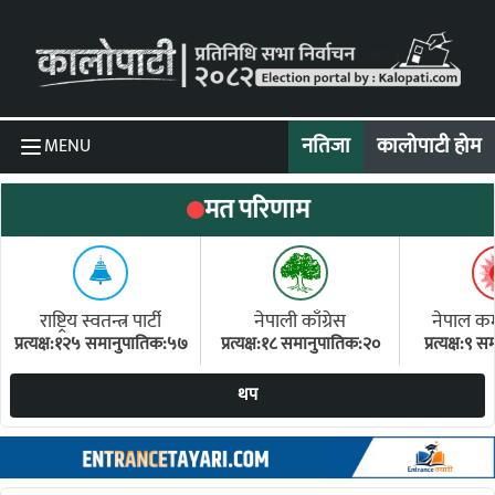
Skip to content
नतिजा
कालोपाटी होम
MENU
मत परिणाम
राष्ट्रिय स्वतन्त्र पार्टी
नेपाली काँग्रेस
नेपाल कम्य
प्रत्यक्ष:१२५ समानुपातिक:५७
प्रत्यक्ष:१८ समानुपातिक:२०
प्रत्यक्ष:९
(ए
थप