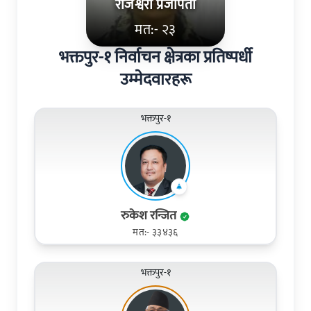
राजेश्वरी प्रजापती
मत:- २३
भक्तपुर-१ निर्वाचन क्षेत्रका प्रतिष्पर्धी
उम्मेदवारहरू
भक्तपुर-१
रुकेश रन्जित
मत:- ३३४३६
भक्तपुर-१