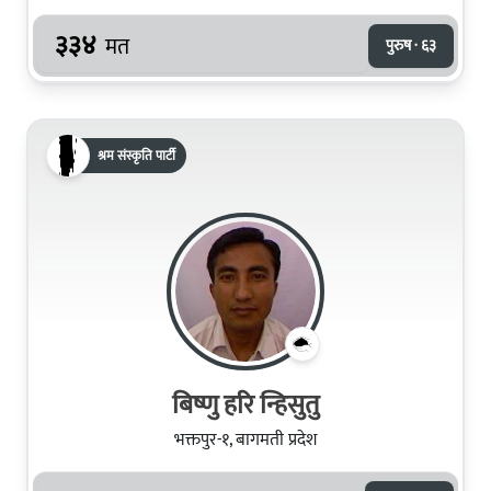
३३४
मत
पुरुष · ६३
श्रम संस्कृति पार्टी
बिष्णु हरि न्हिसुतु
भक्तपुर-१, बागमती प्रदेश