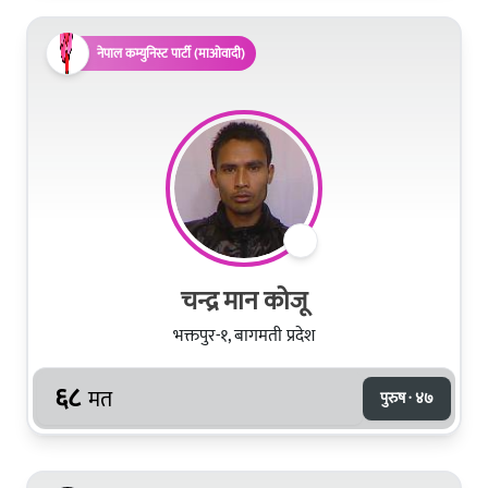
नेपाल कम्युनिस्ट पार्टी (माओवादी)
चन्द्र मान कोजू
भक्तपुर-१, बागमती प्रदेश
६८
मत
पुरुष · ४७