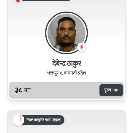
देबेन्द्र ठाकुर
भक्तपुर-१, बागमती प्रदेश
३८
मत
पुरुष · ५०
नेपाल कम्युनिष्ट पार्टी (संयुक्त)