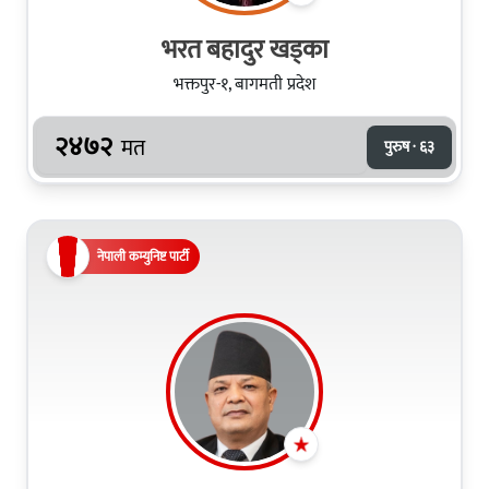
भरत बहादुर खड्का
भक्तपुर-१, बागमती प्रदेश
२४७२
मत
पुरुष · ६३
नेपाली कम्युनिष्ट पार्टी