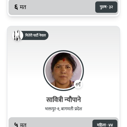
६
मत
पुरुष · ३२
मितेरी पार्टी नेपाल
सावित्री न्यौपाने
भक्तपुर-१, बागमती प्रदेश
५
मत
महिला · ४४