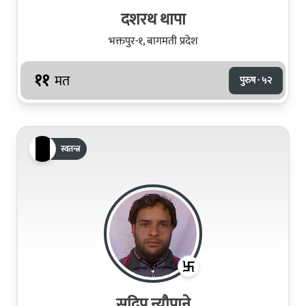
दशरथ थापा
भक्तपुर-१, बागमती प्रदेश
११
मत
पुरुष · ५२
स्वतन्त्र
सुदिप न्यौपाने