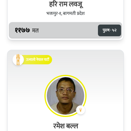
हरि राम लवजू
भक्तपुर-१, बागमती प्रदेश
११७७
मत
पुरुष · ५२
उज्यालो नेपाल पार्टी
रमेश बल्ल