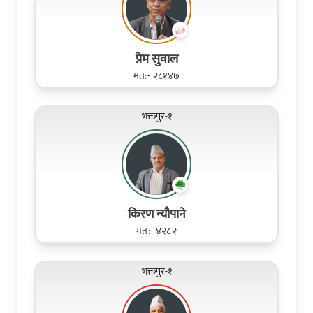
प्रेम सुवाल
मत:- २८१४७
भक्तपुर-१
किरण न्यौपाने
मत:- ४२८२
भक्तपुर-१