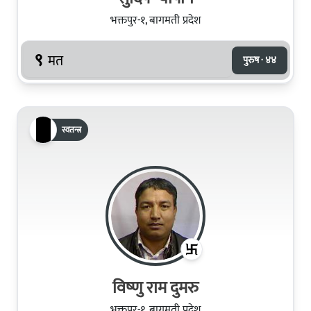
भक्तपुर-१, बागमती प्रदेश
९
मत
पुरुष · ४४
स्वतन्त्र
विष्‍णु राम दुमरु
भक्तपुर-१, बागमती प्रदेश