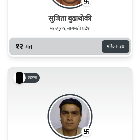
सुजिता बुढाथोकी
भक्तपुर-१, बागमती प्रदेश
१२
मत
महिला · ३७
स्वतन्त्र