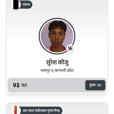
स्वतन्त्र
सुरेश कोजु
भक्तपुर-१, बागमती प्रदेश
४३
मत
पुरुष · ३५
आम जनता पार्टी(एकल चुनाव चिन्ह)