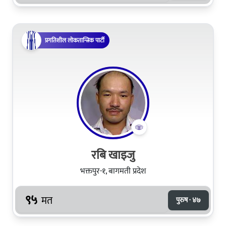
प्रगतिशील लोकतान्त्रिक पार्टी
रबि खाइजु
भक्तपुर-१, बागमती प्रदेश
९५
मत
पुरुष · ४७