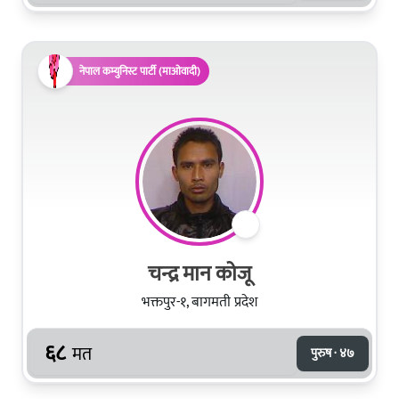
नेपाल कम्युनिस्ट पार्टी (माओवादी)
चन्द्र मान कोजू
भक्तपुर-१, बागमती प्रदेश
६८
मत
पुरुष · ४७