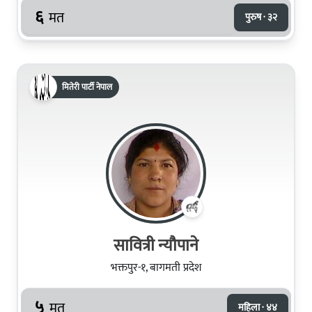
६
मत
पुरुष · ३२
मितेरी पार्टी नेपाल
सावित्री न्यौपाने
भक्तपुर-१, बागमती प्रदेश
५
मत
महिला · ४४