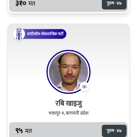
३१०
मत
पुरुष · ४७
प्रगतिशील लोकतान्त्रिक पार्टी
रबि खाइजु
भक्तपुर-१, बागमती प्रदेश
९५
मत
पुरुष · ४७