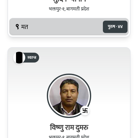
भक्तपुर-१, बागमती प्रदेश
९
मत
पुरुष · ४४
स्वतन्त्र
विष्‍णु राम दुमरु
भक्तपुर-१, बागमती प्रदेश