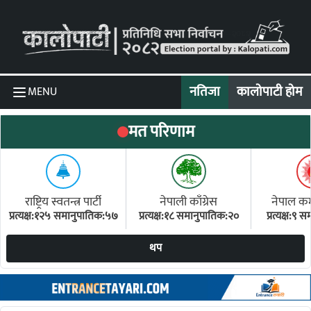
Skip to content
नतिजा
कालोपाटी होम
MENU
मत परिणाम
राष्ट्रिय स्वतन्त्र पार्टी
नेपाली काँग्रेस
नेपाल कम्य
प्रत्यक्ष:१२५ समानुपातिक:५७
प्रत्यक्ष:१८ समानुपातिक:२०
प्रत्यक्ष:९
(ए
थप