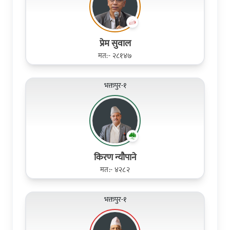
प्रेम सुवाल
मत:- २८१४७
भक्तपुर-१
किरण न्यौपाने
मत:- ४२८२
भक्तपुर-१