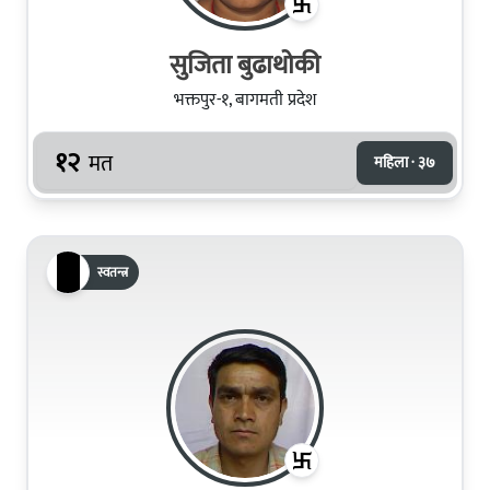
सुजिता बुढाथोकी
भक्तपुर-१, बागमती प्रदेश
१२
मत
महिला · ३७
स्वतन्त्र