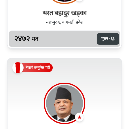
भरत बहादुर खड्का
भक्तपुर-१, बागमती प्रदेश
२४७२
मत
पुरुष · ६३
नेपाली कम्युनिष्ट पार्टी