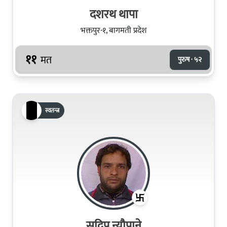
दशरथ थापा
भक्तपुर-१, बागमती प्रदेश
११
मत
पुरुष · ५२
स्वतन्त्र
सुदिप न्यौपाने