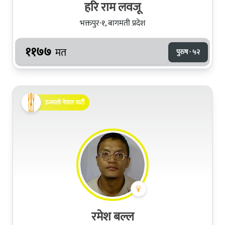
हरि राम लवजू
भक्तपुर-१, बागमती प्रदेश
११७७
मत
पुरुष · ५२
उज्यालो नेपाल पार्टी
रमेश बल्ल