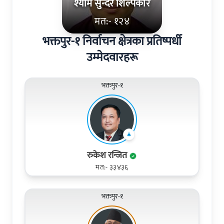
श्याम सुन्दर शिल्पकार
मत:- १२४
भक्तपुर-१ निर्वाचन क्षेत्रका प्रतिष्पर्धी
उम्मेदवारहरू
भक्तपुर-१
रुकेश रन्जित
मत:- ३३४३६
भक्तपुर-१