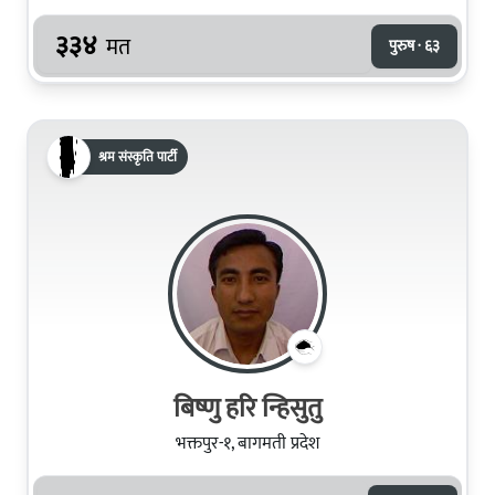
३३४
मत
पुरुष · ६३
श्रम संस्कृति पार्टी
बिष्णु हरि न्हिसुतु
भक्तपुर-१, बागमती प्रदेश