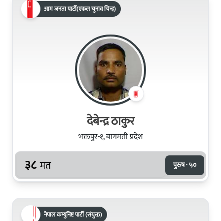
आम जनता पार्टी(एकल चुनाव चिन्ह)
देबेन्द्र ठाकुर
भक्तपुर-१, बागमती प्रदेश
३८
मत
पुरुष · ५०
नेपाल कम्युनिष्ट पार्टी (संयुक्त)