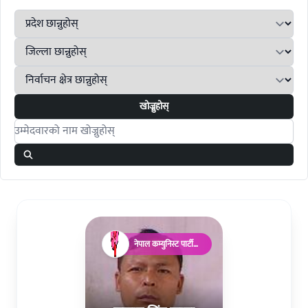
खोज्नुहोस्
Search candidates
नेपाल कम्युनिस्ट पार्टी
(माओवादी)