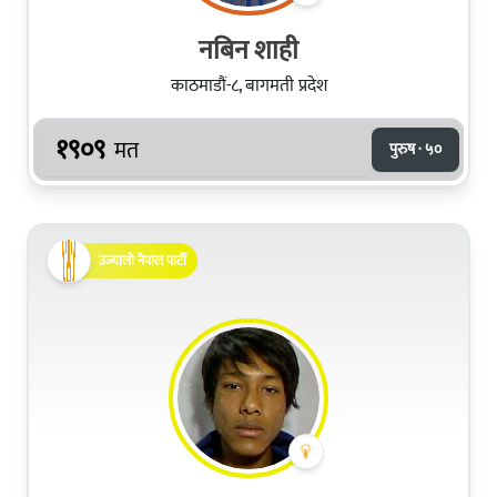
नबिन शाही
काठमाडौं-८, बागमती प्रदेश
१९०९
मत
पुरुष · ५०
उज्यालो नेपाल पार्टी