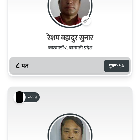
रेशम वहादुर सुनार
काठमाडौं-८, बागमती प्रदेश
८
मत
पुरुष · ५७
स्वतन्त्र