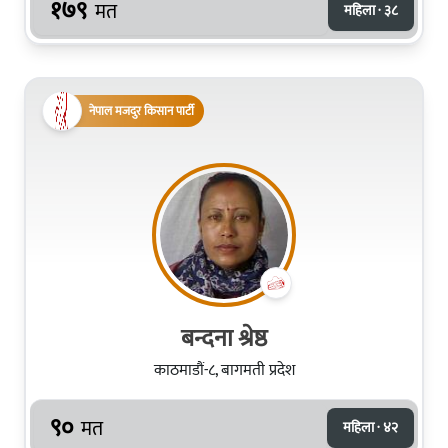
१७९
मत
महिला · ३८
नेपाल मजदुर किसान पार्टी
बन्दना श्रेष्ठ
काठमाडौं-८, बागमती प्रदेश
९०
मत
महिला · ४२