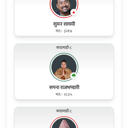
सुमन सायमी
मत:- ३२१७
काठमाडौं-८
सपना राजभण्डारी
मत:- २८३५
काठमाडौं-८