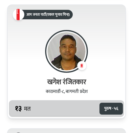
आम जनता पार्टी(एकल चुनाव चिन्ह)
खगेश रंजितकार
काठमाडौं-८, बागमती प्रदेश
१३
मत
पुरुष · ५६