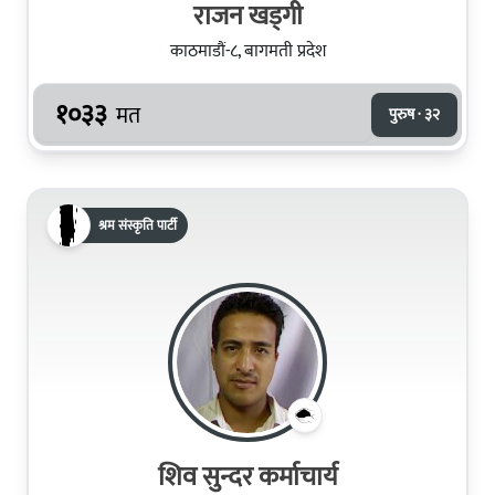
राजन खड्गी
काठमाडौं-८, बागमती प्रदेश
१०३३
मत
पुरुष · ३२
श्रम संस्कृति पार्टी
शिव सुन्दर कर्माचार्य