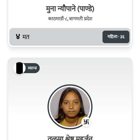
मुना न्यौपाने (पाण्डे)
काठमाडौं-८, बागमती प्रदेश
४
मत
महिला · ३६
स्वतन्त्र
तुलसा श्रेष्ठ महर्जन