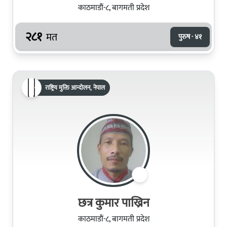
काठमाडौं-८, बागमती प्रदेश
२८१
मत
पुरुष · ४१
राष्ट्रिय मुक्ति आन्दोलन, नेपाल
छत्र कुमार पाख्रिन
काठमाडौं-८, बागमती प्रदेश