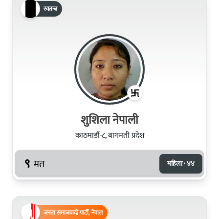
स्वतन्त्र
शुशिला नेपाली
काठमाडौं-८, बागमती प्रदेश
९
मत
महिला · ४४
जनता समाजवादी पार्टी, नेपाल