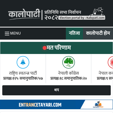
Skip to content
नतिजा
कालोपाटी होम
MENU
मत परिणाम
राष्ट्रिय स्वतन्त्र पार्टी
नेपाली काँग्रेस
नेपाल कम्य
प्रत्यक्ष:१२५ समानुपातिक:५७
प्रत्यक्ष:१८ समानुपातिक:२०
प्रत्यक्ष:९
(ए
थप