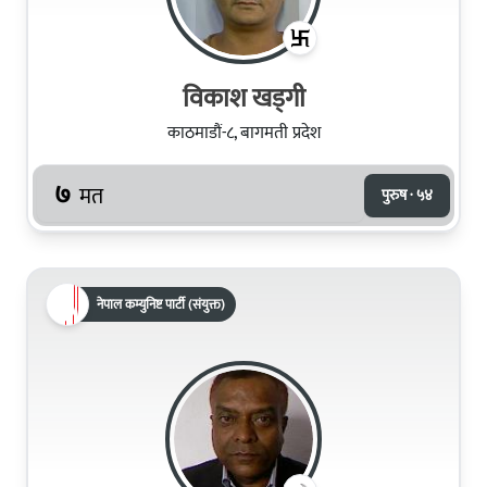
विकाश खड्गी
काठमाडौं-८, बागमती प्रदेश
७
मत
पुरुष · ५४
नेपाल कम्युनिष्ट पार्टी (संयुक्त)