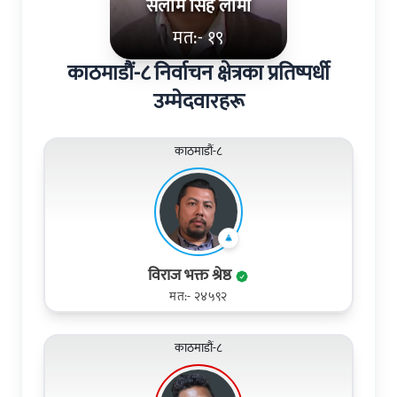
सलाम सिंह लामा
मत:- १९
काठमाडौं-८ निर्वाचन क्षेत्रका प्रतिष्पर्धी
उम्मेदवारहरू
काठमाडौं-८
विराज भक्त श्रेष्ठ
मत:- २४५९२
काठमाडौं-८