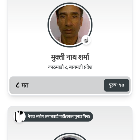
मुक्‍ती नाथ शर्मा
काठमाडौं-८, बागमती प्रदेश
८
मत
पुरुष · ५७
नेपाल संघीय समाजवादी पार्टी(एकल चुनाव चिन्ह)