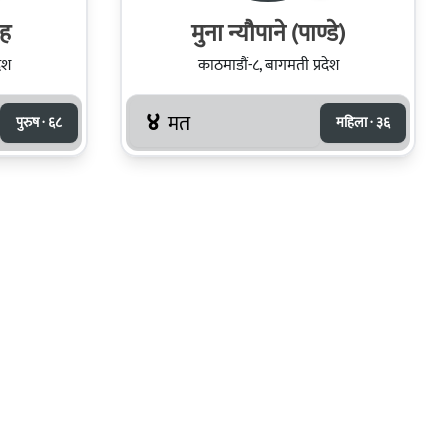
ाह
मुना न्यौपाने (पाण्डे)
ेश
काठमाडौं-८, बागमती प्रदेश
४
मत
पुरुष · ६८
महिला · ३६