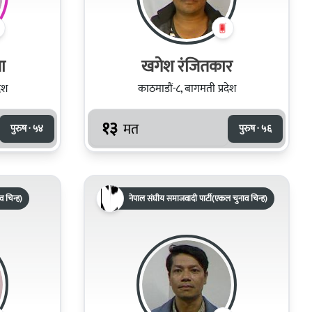
ा
खगेश रंजितकार
ेश
काठमाडौं-८, बागमती प्रदेश
१३
मत
पुरुष · ५४
पुरुष · ५६
ाव चिन्ह)
नेपाल संघीय समाजवादी पार्टी(एकल चुनाव चिन्ह)