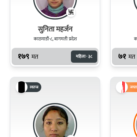
सुनिता महर्जन
काठमाडौं-८, बागमती प्रदेश
क
१७९
७१
मत
मत
महिला · ३८
स्वतन्त्र
जनता 