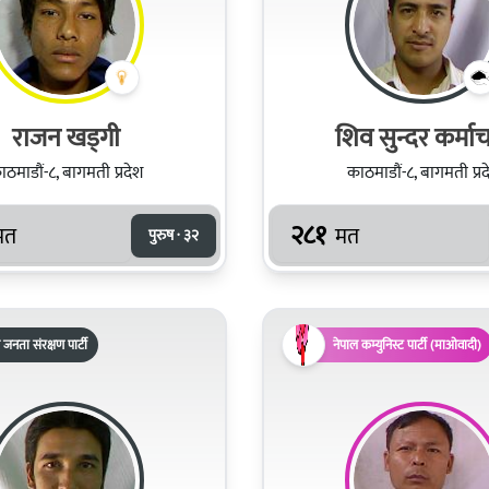
राजन खड्गी
शिव सुन्दर कर्माचा
ाठमाडौं-८, बागमती प्रदेश
काठमाडौं-८, बागमती प्रद
२८१
मत
मत
पुरुष · ३२
 जनता संरक्षण पार्टी
नेपाल कम्युनिस्ट पार्टी (माओवादी)