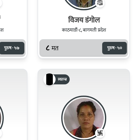
ा
विजय डंगोल
ेश
काठमाडौं-८, बागमती प्रदेश
८
मत
पुरुष · ५७
पुरुष · ५०
स्वतन्त्र