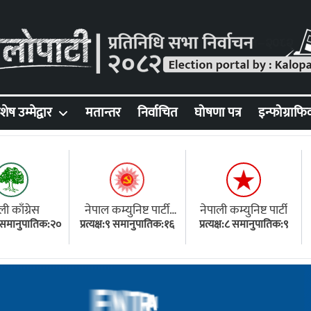
शेष उम्मेद्वार
मतान्तर
निर्वाचित
घोषणा पत्र
इन्फोग्राफि
ली काँग्रेस
नेपाल कम्युनिष्ट पार्टी
नेपाली कम्युनिष्ट पार्टी
१८ समानुपातिक:२०
प्रत्यक्ष:९ समानुपातिक:१६
(एमाले)
प्रत्यक्ष:८ समानुपातिक:९