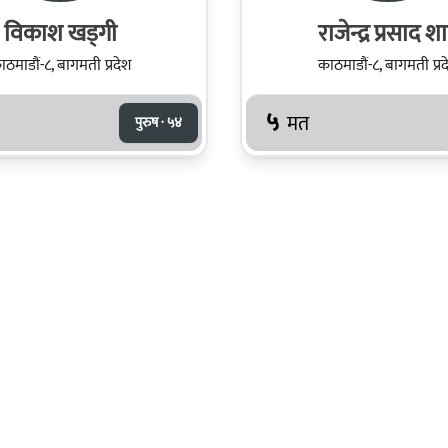
विकाश खड्गी
राजेन्द्र प्रसाद श
ाठमाडौं-८, बागमती प्रदेश
काठमाडौं-८, बागमती प्रद
५
मत
पुरुष · ५४