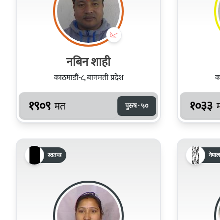
नबिन शाही
काठमाडौं-८, बागमती प्रदेश
क
१९०९
१०३३
मत
पुरुष · ५०
स्वतन्त्र
नेपाल