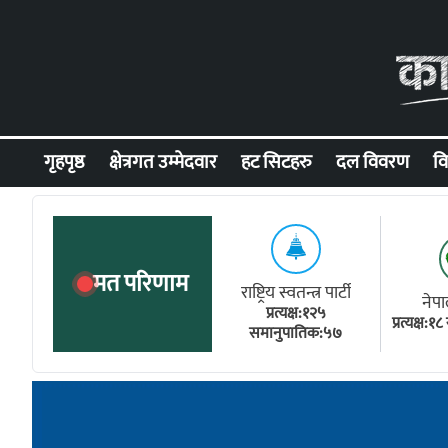
Skip to content
गृहपृष्ठ
क्षेत्रगत उम्मेदवार
हट सिटहरु
दल विवरण
वि
मत परिणाम
राष्ट्रिय स्वतन्त्र पार्टी
नेपा
प्रत्यक्ष:१२५
प्रत्यक्ष:
समानुपातिक:५७