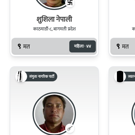
शुशिला नेपाली
काठमाडौं-८, बागमती प्रदेश
क
९
९
मत
मत
महिला · ४४
संयुक्त नागरिक पार्टी
स्वतन्त