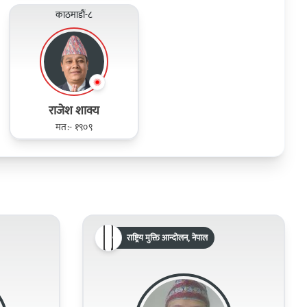
काठमाडौं-८
राजेश शाक्य
मत:- १९०९
राष्ट्रिय मुक्ति आन्दोलन, नेपाल