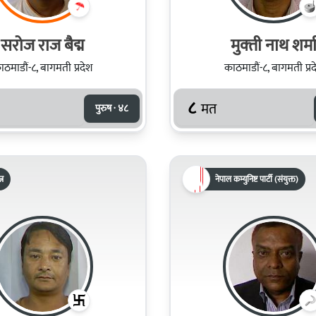
सरोज राज बैद्म
मुक्‍ती नाथ शर्म
ाठमाडौं-८, बागमती प्रदेश
काठमाडौं-८, बागमती प्रद
८
मत
पुरुष · ४८
्र
नेपाल कम्युनिष्ट पार्टी (संयुक्त)