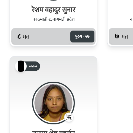
रेशम वहादुर सुनार
काठमाडौं-८, बागमती प्रदेश
क
८
७
मत
मत
पुरुष · ५७
स्वतन्त्र