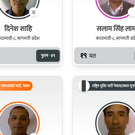
दिनेश शाहि
सलाम सिंह लाम
ाठमाडौं-८, बागमती प्रदेश
काठमाडौं-८, बागमती प्रद
१९
मत
पुरुष · ४९
समाजवादी पार्टी, नेपाल
राष्ट्रिय मुक्ति पार्टी नेपाल(एकल चुन