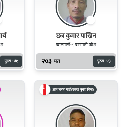
र्य
छत्र कुमार पाख्रिन
ेश
काठमाडौं-८, बागमती प्रदेश
२०३
मत
पुरुष · ४१
पुरुष · ४३
आम जनता पार्टी(एकल चुनाव चिन्ह)