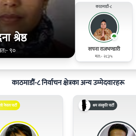
काठमाडौं-८
ना श्रेष्ठ
सपना राजभण्डारी
मत:- ९०
मत:- २८३५
काठमाडौं-८ निर्वाचन क्षेत्रका अन्य उम्मेदवारहरू
लो नेपाल पार्टी
श्रम संस्कृति पार्टी