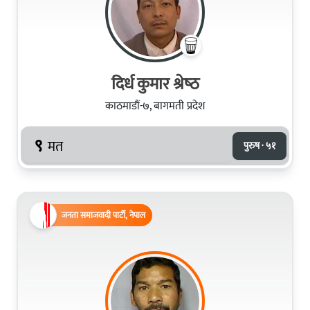
दिर्ध कुमार श्रेष्‍ठ
काठमाडौं-७, बागमती प्रदेश
९
मत
पुरुष · ५१
जनता समाजवादी पार्टी, नेपाल