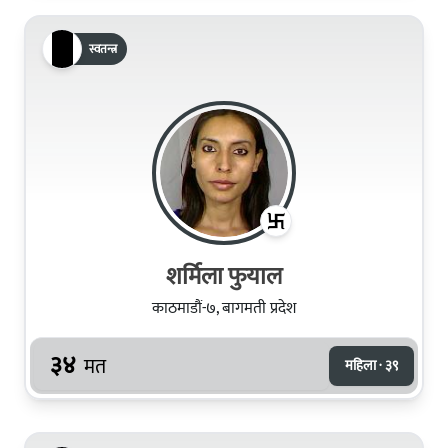
स्वतन्त्र
शर्मिला फुयाल
काठमाडौं-७, बागमती प्रदेश
३४
मत
महिला · ३९