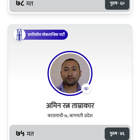
७८
मत
पुरुष · ६०
प्रगतिशील लोकतान्त्रिक पार्टी
अमिन रत्न ताम्राकार
काठमाडौं-७, बागमती प्रदेश
७५
मत
पुरुष · ४६