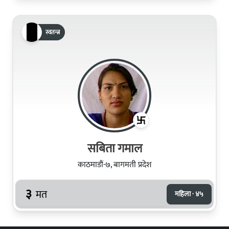
स्वतन्त्र
सबिता गमाल
काठमाडौं-७, बागमती प्रदेश
३
मत
महिला · ४५