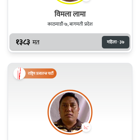
विमला लामा
काठमाडौं-७, बागमती प्रदेश
१३८३
मत
महिला · ३७
राष्ट्रिय प्रजातन्त्र पार्टी