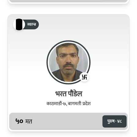
स्वतन्त्र
भरत पौडेल
काठमाडौं-७, बागमती प्रदेश
५०
मत
पुरुष · ४८