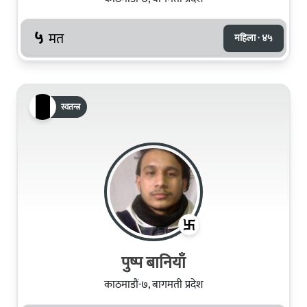
५
मत
महिला · ४५
स्वतन्त्र
पुष्प बानियाँ
काठमाडौं-७, बागमती प्रदेश