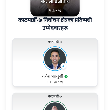
अन्जला बज्राचार्य
मत:- ७
काठमाडौं-७ निर्वाचन क्षेत्रका प्रतिष्पर्धी
उम्मेदवारहरू
काठमाडौं-७
गणेश पराजुली
मत:- २७८०५
काठमाडौं-७