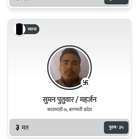
स्वतन्त्र
सुमन पुतुवार / महर्जन
काठमाडौं-७, बागमती प्रदेश
३
मत
पुरुष · ३५