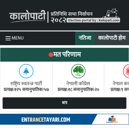
Skip to content
नतिजा
कालोपाटी होम
MENU
मत परिणाम
राष्ट्रिय स्वतन्त्र पार्टी
नेपाली काँग्रेस
नेपाल कम्य
प्रत्यक्ष:१२५ समानुपातिक:५७
प्रत्यक्ष:१८ समानुपातिक:२०
प्रत्यक्ष:९
(ए
थप