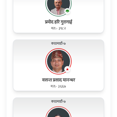
प्रमोद हरि गुरागाई
मत:- ३९८२
काठमाडौं-७
वसन्त प्रसाद मानन्धर
मत:- ३६६७
काठमाडौं-७