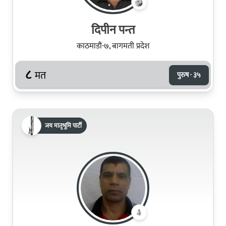
दिपीन पन्त
काठमाडौं-७, बागमती प्रदेश
८
मत
पुरुष · ३५
जय मातृभूमि पार्टी