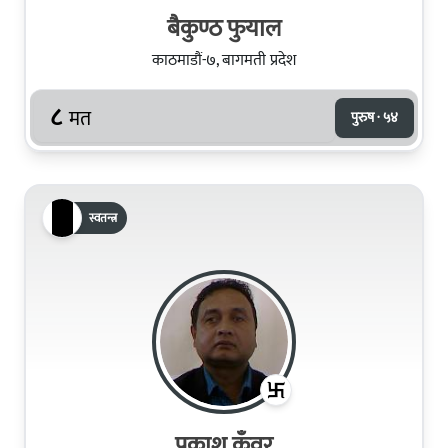
बैकुण्ठ फुयाल
काठमाडौं-७, बागमती प्रदेश
८
मत
पुरुष · ५४
स्वतन्त्र
प्रकाश कुँवर