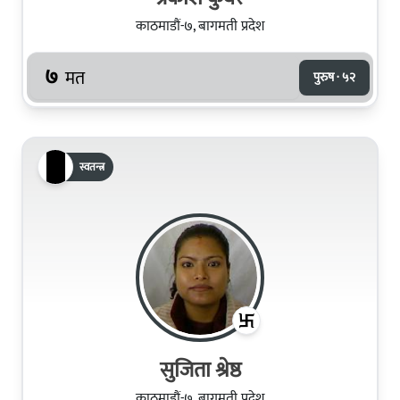
काठमाडौं-७, बागमती प्रदेश
७
मत
पुरुष · ५२
स्वतन्त्र
सुजिता श्रेष्ठ
काठमाडौं-७, बागमती प्रदेश