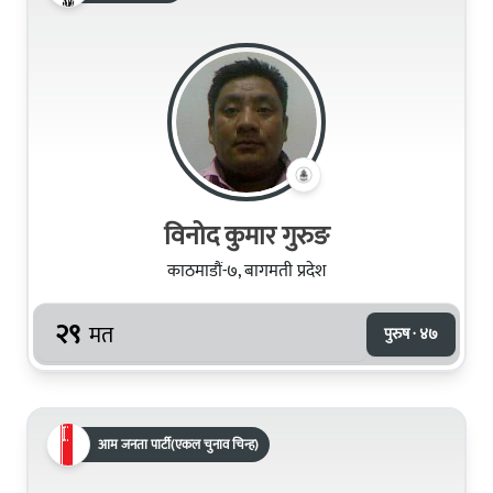
विनोद कुमार गुरुङ
काठमाडौं-७, बागमती प्रदेश
२९
मत
पुरुष · ४७
आम जनता पार्टी(एकल चुनाव चिन्ह)