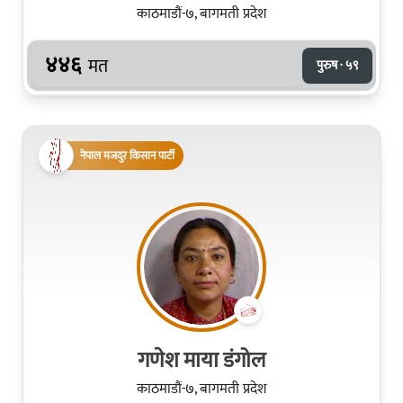
काठमाडौं-७, बागमती प्रदेश
४४६
मत
पुरुष · ५९
नेपाल मजदुर किसान पार्टी
गणेश माया डंगोल
काठमाडौं-७, बागमती प्रदेश