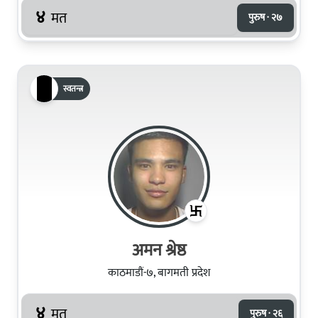
४
मत
पुरुष · २७
स्वतन्त्र
अमन श्रेष्ठ
काठमाडौं-७, बागमती प्रदेश
४
मत
पुरुष · २६