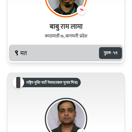
बाबु राम लामा
काठमाडौं-७, बागमती प्रदेश
९
मत
पुरुष · ५९
राष्ट्रिय मुक्ति पार्टी नेपाल(एकल चुनाव चिन्ह)