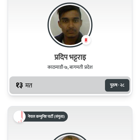
प्रदिप भट्टराइ
काठमाडौं-७, बागमती प्रदेश
१३
मत
पुरुष · २८
नेपाल कम्युनिष्ट पार्टी (संयुक्त)