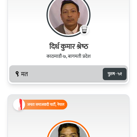
दिर्ध कुमार श्रेष्‍ठ
काठमाडौं-७, बागमती प्रदेश
९
मत
पुरुष · ५१
जनता समाजवादी पार्टी, नेपाल