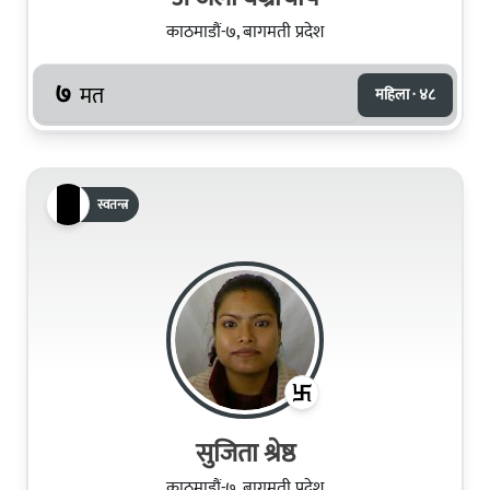
काठमाडौं-७, बागमती प्रदेश
७
मत
महिला · ४८
स्वतन्त्र
सुजिता श्रेष्ठ
काठमाडौं-७, बागमती प्रदेश