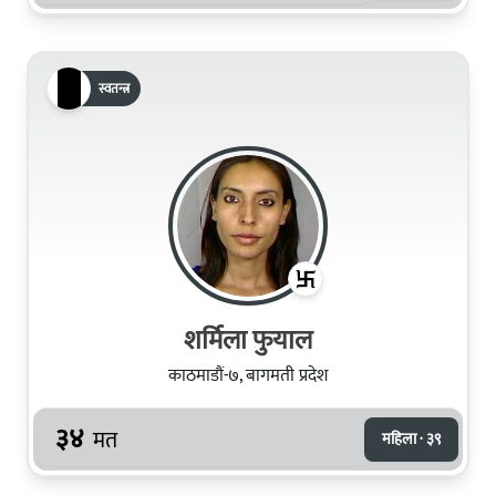
स्वतन्त्र
शर्मिला फुयाल
काठमाडौं-७, बागमती प्रदेश
३४
मत
महिला · ३९