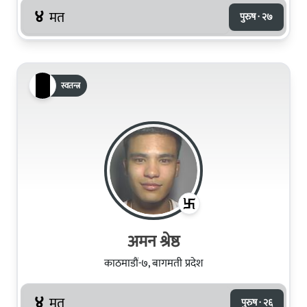
४
मत
पुरुष · २७
स्वतन्त्र
अमन श्रेष्ठ
काठमाडौं-७, बागमती प्रदेश
४
मत
पुरुष · २६