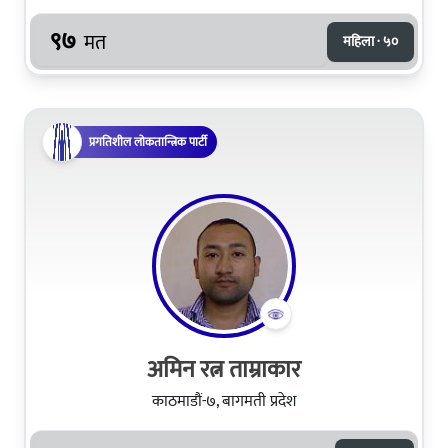
९७
मत
महिला · ५०
प्रगतिशील लोकतान्त्रिक पार्टी
अमिन रत्न ताम्राकार
काठमाडौं-७, बागमती प्रदेश