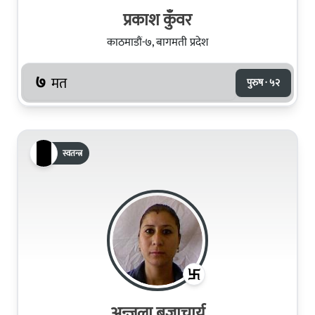
प्रकाश कुँवर
काठमाडौं-७, बागमती प्रदेश
७
मत
पुरुष · ५२
स्वतन्त्र
अन्जला बज्राचार्य