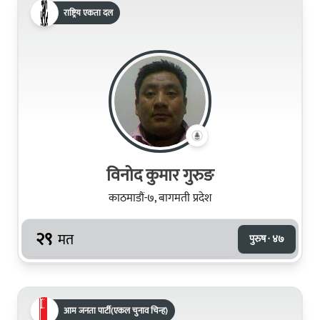
राष्ट्रिय एकता दल
विनोद कुमार गुरुङ
काठमाडौं-७, बागमती प्रदेश
२९
मत
पुरुष · ४७
आम जनता पार्टी(एकल चुनाव चिन्ह)