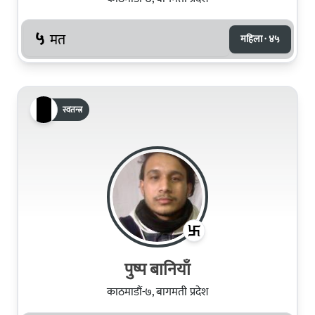
५
मत
महिला · ४५
स्वतन्त्र
पुष्प बानियाँ
काठमाडौं-७, बागमती प्रदेश