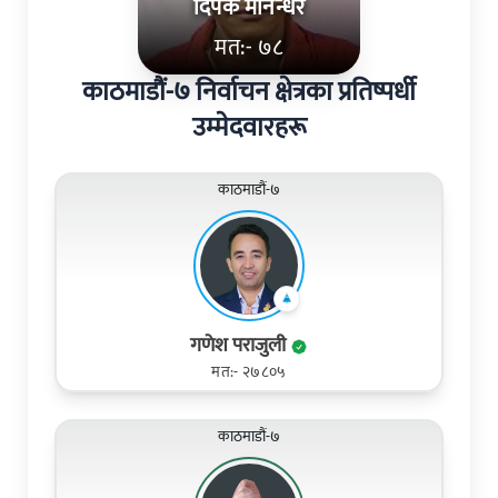
दिपक मानन्धर
मत:- ७८
काठमाडौं-७ निर्वाचन क्षेत्रका प्रतिष्पर्धी
उम्मेदवारहरू
काठमाडौं-७
गणेश पराजुली
मत:- २७८०५
काठमाडौं-७