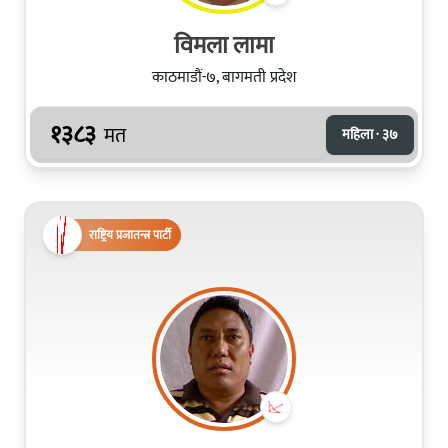
विमला लामा
काठमाडौं-७, बागमती प्रदेश
१३८३
मत
महिला · ३७
राष्ट्रिय प्रजातन्त्र पार्टी