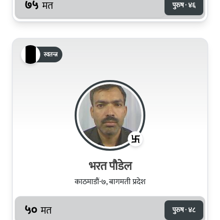
७५
मत
पुरुष · ४६
स्वतन्त्र
भरत पौडेल
काठमाडौं-७, बागमती प्रदेश
५०
मत
पुरुष · ४८