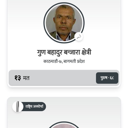
गुण बहादुर बन्जारा क्षेत्री
काठमाडौं-७, बागमती प्रदेश
१३
मत
पुरुष · ६८
राष्ट्रिय जनमोर्चा