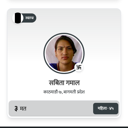
स्वतन्त्र
सबिता गमाल
काठमाडौं-७, बागमती प्रदेश
३
मत
महिला · ४५