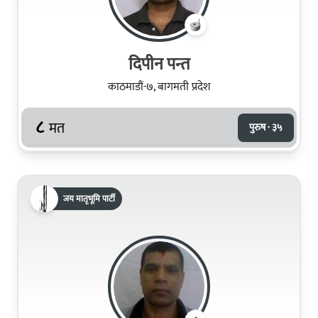
दिपीन पन्त
काठमाडौं-७, बागमती प्रदेश
८
मत
पुरुष · ३५
जय मातृभूमि पार्टी