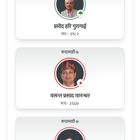
प्रमोद हरि गुरागाई
मत:- ३९८२
काठमाडौं-७
वसन्त प्रसाद मानन्धर
मत:- ३६६७
काठमाडौं-७