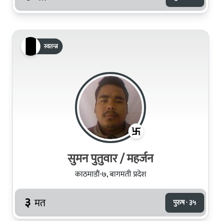
स्वतन्त्र
सुमन पुतुवार / महर्जन
काठमाडौं-७, बागमती प्रदेश
३
मत
पुरुष · ३५