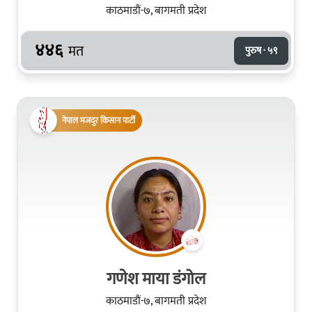
काठमाडौं-७, बागमती प्रदेश
४४६
मत
पुरुष · ५९
नेपाल मजदुर किसान पार्टी
गणेश माया डंगोल
काठमाडौं-७, बागमती प्रदेश