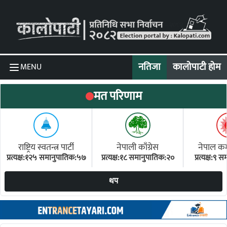
Skip to content
नतिजा
कालोपाटी होम
MENU
मत परिणाम
राष्ट्रिय स्वतन्त्र पार्टी
नेपाली काँग्रेस
नेपाल कम्य
प्रत्यक्ष:१२५ समानुपातिक:५७
प्रत्यक्ष:१८ समानुपातिक:२०
प्रत्यक्ष:९
(ए
थप