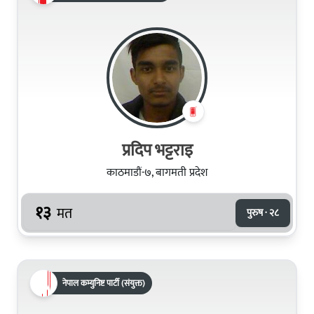
प्रदिप भट्टराइ
काठमाडौं-७, बागमती प्रदेश
१३
मत
पुरुष · २८
नेपाल कम्युनिष्ट पार्टी (संयुक्त)