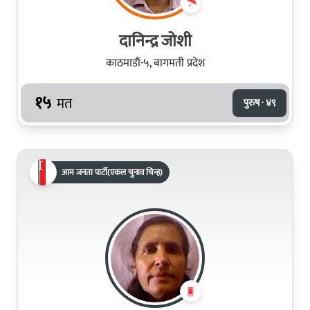
दानिन्द्र जोशी
काठमाडौं-५, बागमती प्रदेश
१५
मत
पुरुष · ४९
आम जनता पार्टी(एकल चुनाव चिन्ह)