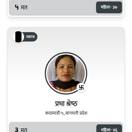
५
मत
महिला · ३७
स्वतन्त्र
प्रभा श्रेष्‍ठ
काठमाडौं-५, बागमती प्रदेश
३
मत
महिला · ४६