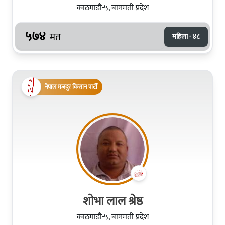
काठमाडौं-५, बागमती प्रदेश
५७४
मत
महिला · ४८
नेपाल मजदुर किसान पार्टी
शाेभा लाल श्रेष्ठ
काठमाडौं-५, बागमती प्रदेश