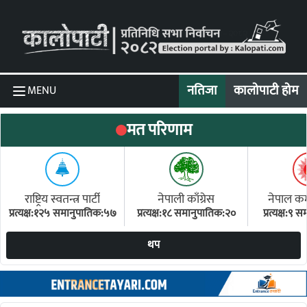
Skip to content
नतिजा
कालोपाटी होम
MENU
मत परिणाम
राष्ट्रिय स्वतन्त्र पार्टी
नेपाली काँग्रेस
नेपाल कम्य
प्रत्यक्ष:१२५ समानुपातिक:५७
प्रत्यक्ष:१८ समानुपातिक:२०
प्रत्यक्ष:९
(ए
थप