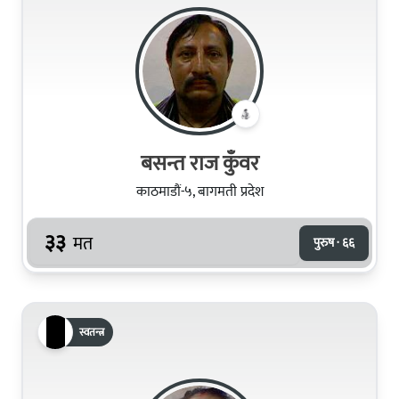
बसन्त राज कुँवर
काठमाडौं-५, बागमती प्रदेश
३३
मत
पुरुष · ६६
स्वतन्त्र