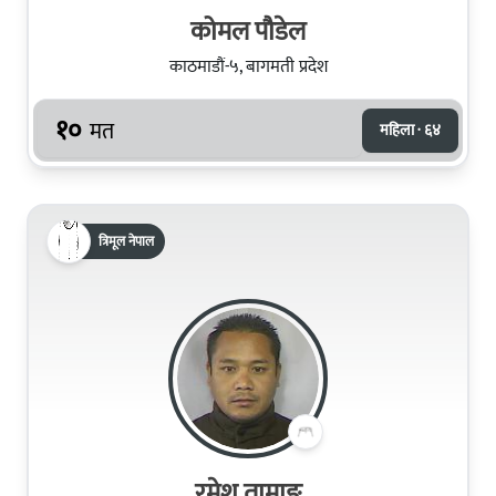
कोमल पौडेल
काठमाडौं-५, बागमती प्रदेश
१०
मत
महिला · ६४
त्रिमूल नेपाल
रमेश तामाङ