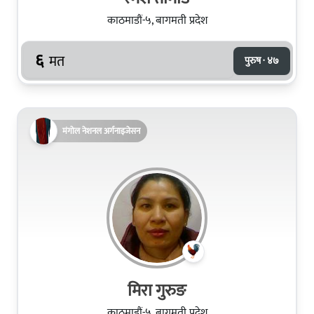
काठमाडौं-५, बागमती प्रदेश
६
मत
पुरुष · ४७
मंगोल नेशनल अर्गनाइजेसन
मिरा गुरुङ
काठमाडौं-५, बागमती प्रदेश