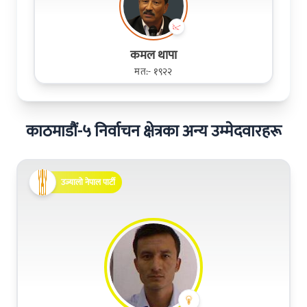
कमल थापा
मत:- १९२२
काठमाडौं-५ निर्वाचन क्षेत्रका अन्य उम्मेदवारहरू
उज्यालो नेपाल पार्टी