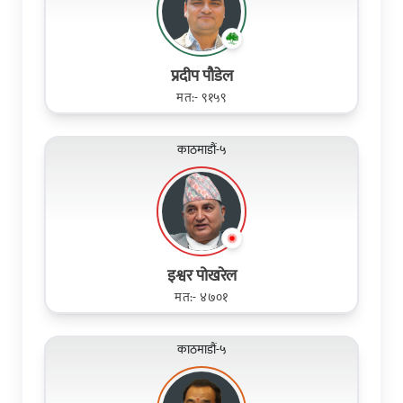
प्रदीप पौडेल
मत:- ९१५९
काठमाडौं-५
इश्वर पोखरेल
मत:- ४७०१
काठमाडौं-५