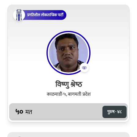
प्रगतिशील लोकतान्त्रिक पार्टी
विष्‍णु श्रेष्‍ठ
काठमाडौं-५, बागमती प्रदेश
५०
मत
पुरुष · ४८