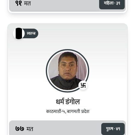
९१
मत
महिला · ३९
स्वतन्त्र
धर्म डंगोल
काठमाडौं-५, बागमती प्रदेश
७७
मत
पुरुष · ४९