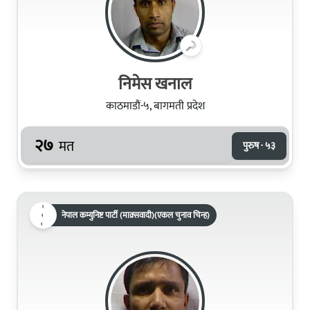
निमेस खनाल
काठमाडौं-५, बागमती प्रदेश
२७
मत
पुरुष · ५३
नेपाल कम्युनिष्ट पार्टी (माक्र्सवादी)(एकल चुनाव चिन्ह)