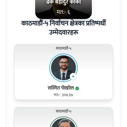
ढक बहादुर कार्की
मत:- ६
काठमाडौं-५ निर्वाचन क्षेत्रका प्रतिष्पर्धी
उम्मेदवारहरू
काठमाडौं-५
सस्मित पोखरेल
मत:- ३०७३७
काठमाडौं-५