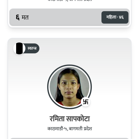
६
मत
महिला · ४६
स्वतन्त्र
रमिता सापकोटा
काठमाडौं-५, बागमती प्रदेश