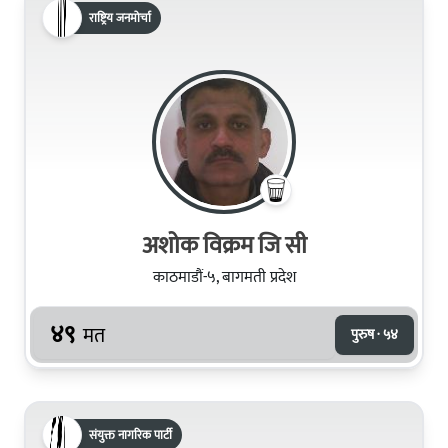
राष्ट्रिय जनमोर्चा
अशोक विक्रम जि सी
काठमाडौं-५, बागमती प्रदेश
४९
मत
पुरुष · ५४
संयुक्त नागरिक पार्टी