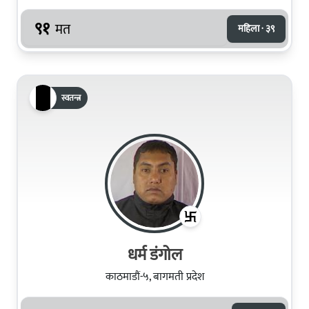
९१
मत
महिला · ३९
स्वतन्त्र
धर्म डंगोल
काठमाडौं-५, बागमती प्रदेश