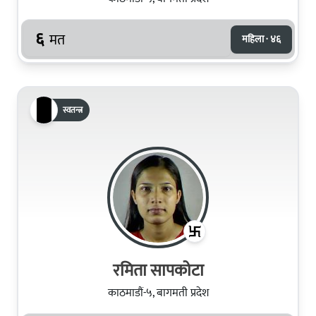
६
मत
महिला · ४६
स्वतन्त्र
रमिता सापकोटा
काठमाडौं-५, बागमती प्रदेश