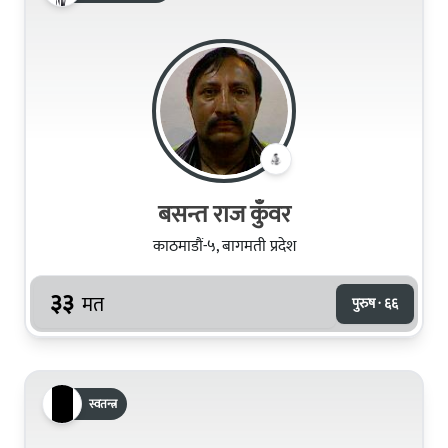
बसन्त राज कुँवर
काठमाडौं-५, बागमती प्रदेश
३३
मत
पुरुष · ६६
स्वतन्त्र