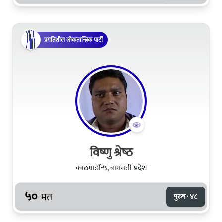
प्रगतिशील लोकतान्त्रिक पार्टी
विष्‍णु श्रेष्‍ठ
काठमाडौं-५, बागमती प्रदेश
५०
मत
पुरुष · ४८