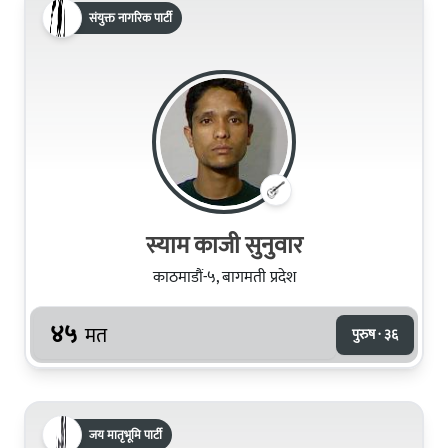
संयुक्त नागरिक पार्टी
स्याम काजी सुनुवार
काठमाडौं-५, बागमती प्रदेश
४५
मत
पुरुष · ३६
जय मातृभूमि पार्टी