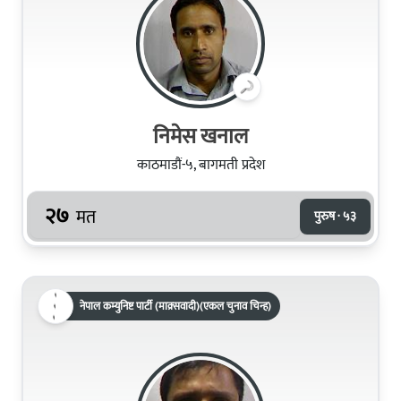
निमेस खनाल
काठमाडौं-५, बागमती प्रदेश
२७
मत
पुरुष · ५३
नेपाल कम्युनिष्ट पार्टी (माक्र्सवादी)(एकल चुनाव चिन्ह)