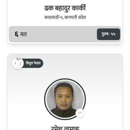
ढक बहादुर कार्की
काठमाडौं-५, बागमती प्रदेश
६
मत
पुरुष · ५५
त्रिमूल नेपाल
रमेश तामाङ