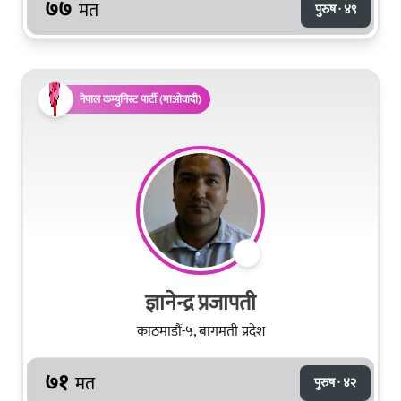
७७
मत
पुरुष · ४९
नेपाल कम्युनिस्ट पार्टी (माओवादी)
ज्ञानेन्द्र प्रजापती
काठमाडौं-५, बागमती प्रदेश
७१
मत
पुरुष · ४२