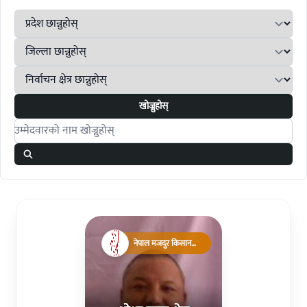
खोज्नुहोस्
Search candidates
नेपाल मजदुर किसान
पार्टी