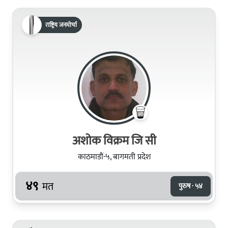
राष्ट्रिय जनमोर्चा
अशोक विक्रम जि सी
काठमाडौं-५, बागमती प्रदेश
४९
मत
पुरुष · ५४