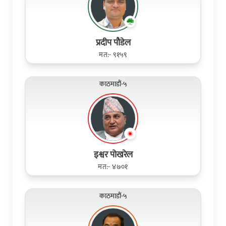
प्रदीप पौडेल
मत:- ९१५९
काठमाडौं-५
इश्वर पोखरेल
मत:- ४७०१
काठमाडौं-५