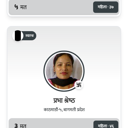
५
मत
महिला · ३७
स्वतन्त्र
प्रभा श्रेष्‍ठ
काठमाडौं-५, बागमती प्रदेश
३
मत
महिला · ४६