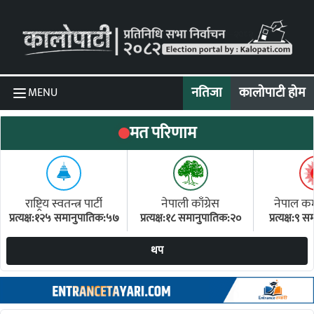
Skip to content
नतिजा
कालोपाटी होम
MENU
मत परिणाम
राष्ट्रिय स्वतन्त्र पार्टी
नेपाली काँग्रेस
नेपाल कम्य
प्रत्यक्ष:१२५ समानुपातिक:५७
प्रत्यक्ष:१८ समानुपातिक:२०
प्रत्यक्ष:९
(ए
थप