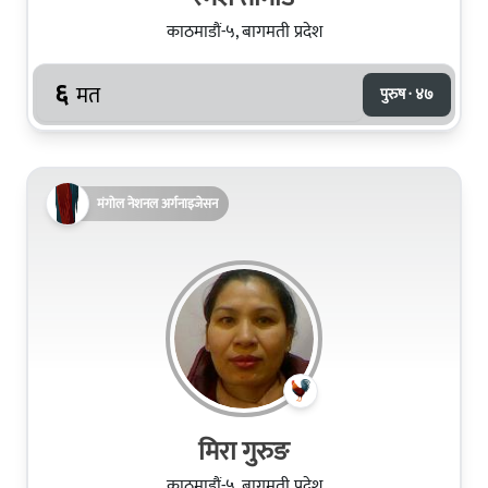
काठमाडौं-५, बागमती प्रदेश
६
मत
पुरुष · ४७
मंगोल नेशनल अर्गनाइजेसन
मिरा गुरुङ
काठमाडौं-५, बागमती प्रदेश