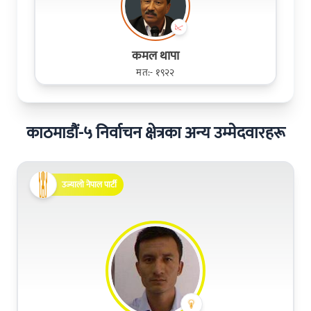
कमल थापा
मत:- १९२२
काठमाडौं-५ निर्वाचन क्षेत्रका अन्य उम्मेदवारहरू
उज्यालो नेपाल पार्टी