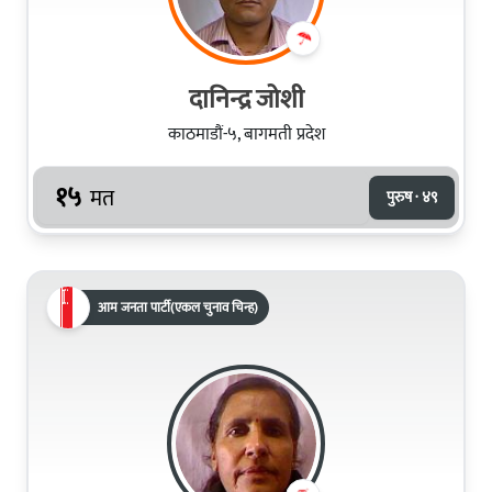
दानिन्द्र जोशी
काठमाडौं-५, बागमती प्रदेश
१५
मत
पुरुष · ४९
आम जनता पार्टी(एकल चुनाव चिन्ह)