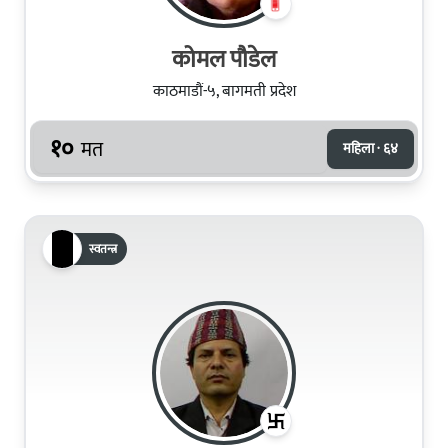
कोमल पौडेल
काठमाडौं-५, बागमती प्रदेश
१०
मत
महिला · ६४
स्वतन्त्र