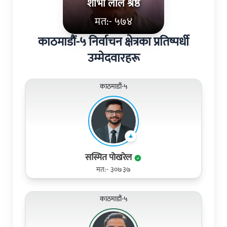
शाेभा लाल श्रेष्ठ
मत:- ५७४
काठमाडौं-५ निर्वाचन क्षेत्रका प्रतिष्पर्धी
उम्मेदवारहरू
काठमाडौं-५
सस्मित पोखरेल
मत:- ३०७३७
काठमाडौं-५