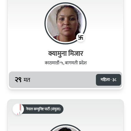
क्यामुना मिजार
काठमाडौं-५, बागमती प्रदेश
२९
मत
महिला · ३८
नेपाल कम्युनिष्ट पार्टी (संयुक्त)