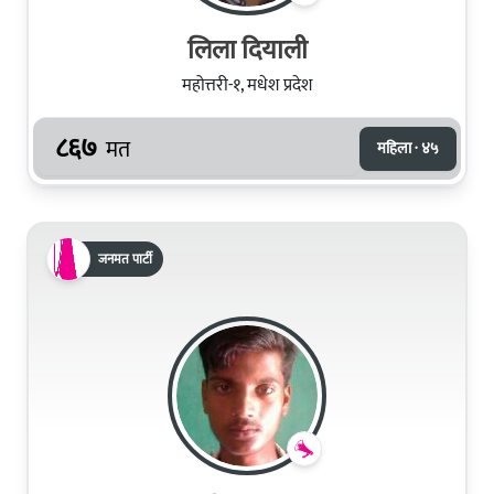
लिला दियाली
महोत्तरी-१, मधेश प्रदेश
८६७
मत
महिला · ४५
जनमत पार्टी