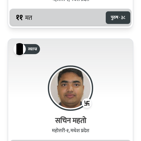
११
मत
पुरुष · ३८
स्वतन्त्र
सचिन महतो
महोत्तरी-१, मधेश प्रदेश