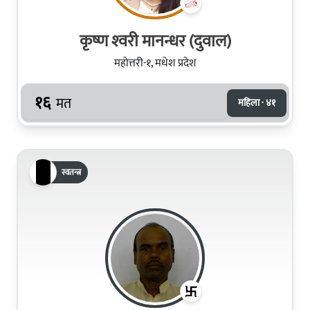
कृष्ण श्‍वरी मानन्धर (दुवाल)
महोत्तरी-१, मधेश प्रदेश
१६
मत
महिला · ४१
स्वतन्त्र