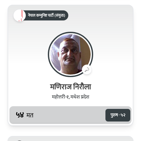
नेपाल कम्युनिष्ट पार्टी (संयुक्त)
मणिराज निरौला
महोत्तरी-१, मधेश प्रदेश
५४
मत
पुरुष · ५२