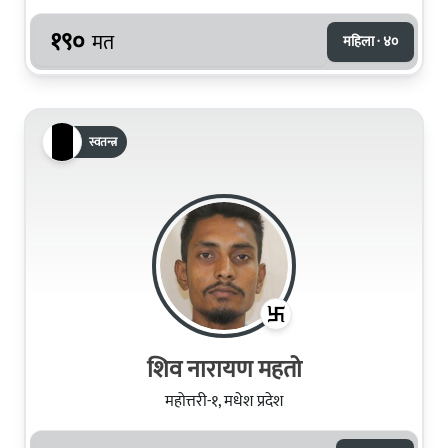
१९०
मत
महिला · ४०
स्वतन्त्र
शिव नारायण महतो
महोत्तरी-१, मधेश प्रदेश