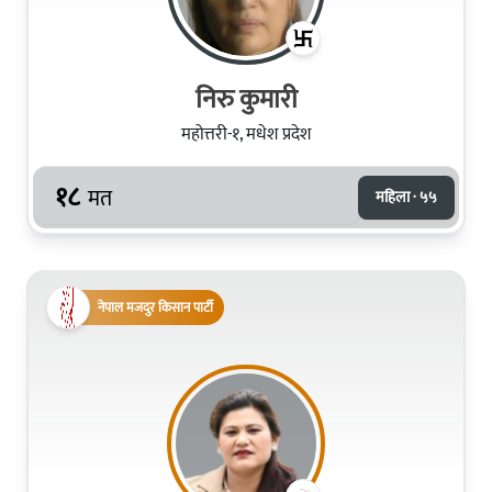
निरु कुमारी
महोत्तरी-१, मधेश प्रदेश
१८
मत
महिला · ५५
नेपाल मजदुर किसान पार्टी