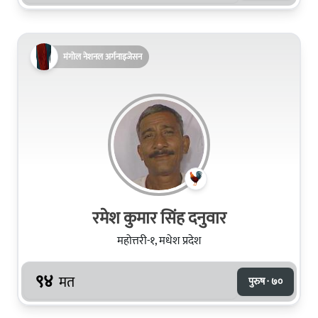
मंगोल नेशनल अर्गनाइजेसन
रमेश कुमार सिंह दनुवार
महोत्तरी-१, मधेश प्रदेश
९४
मत
पुरुष · ७०