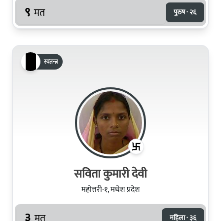
९
मत
पुरुष · २६
स्वतन्त्र
सविता कुमारी देवी
महोत्तरी-१, मधेश प्रदेश
३
मत
महिला · ३६