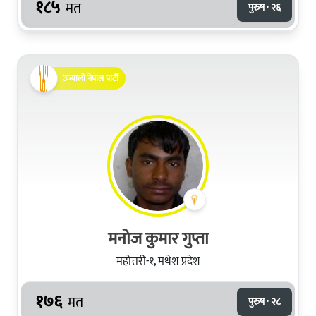
१८५
मत
पुरुष · २६
उज्यालो नेपाल पार्टी
मनोज कुमार गुप्ता
महोत्तरी-१, मधेश प्रदेश
१७६
मत
पुरुष · २८