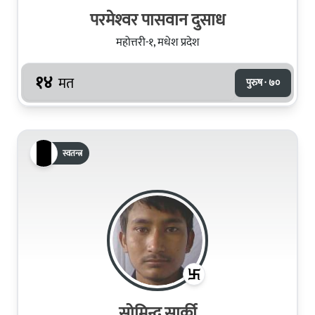
परमेश्‍वर पासवान दुसाध
महोत्तरी-१, मधेश प्रदेश
१४
मत
पुरुष · ७०
स्वतन्त्र
सोमिन्द्र सार्की