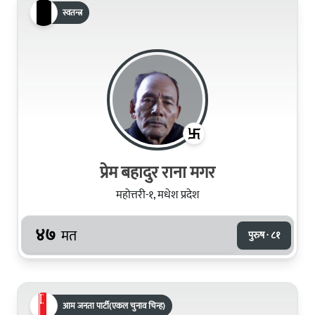
स्वतन्त्र
प्रेम बहादुर राना मगर
महोत्तरी-१, मधेश प्रदेश
४७
मत
पुरुष · ८१
आम जनता पार्टी(एकल चुनाव चिन्ह)