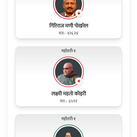
गिरिराज मणी पोखरेल
मत:- १२६२४
महोत्तरी-१
लक्ष्मी महताे काेइरी
मत:- ६५९१
महोत्तरी-१