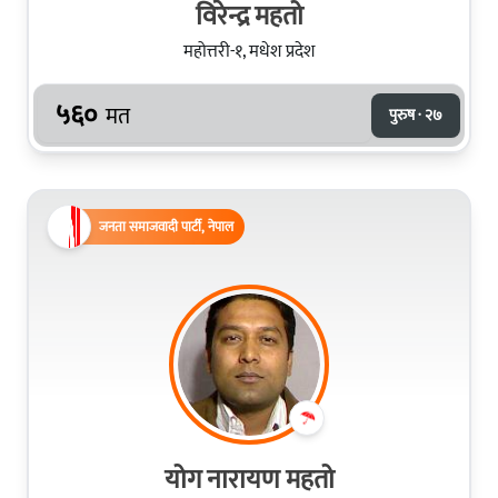
विरेन्द्र महतो
महोत्तरी-१, मधेश प्रदेश
५६०
मत
पुरुष · २७
जनता समाजवादी पार्टी, नेपाल
योग नारायण महतो