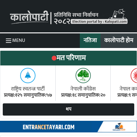
Skip to content
नतिजा
कालोपाटी होम
MENU
मत परिणाम
राष्ट्रिय स्वतन्त्र पार्टी
नेपाली काँग्रेस
नेपाल कम्य
प्रत्यक्ष:१२५ समानुपातिक:५७
प्रत्यक्ष:१८ समानुपातिक:२०
प्रत्यक्ष:९
(ए
थप