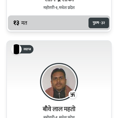
महोत्तरी-१, मधेश प्रदेश
१३
मत
पुरुष · ३२
स्वतन्त्र
बौवे लाल महतो
महोत्तरी-१, मधेश प्रदेश