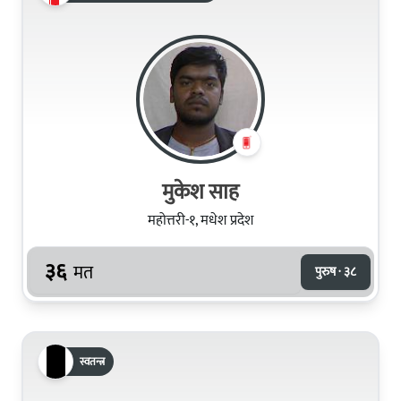
मुकेश साह
महोत्तरी-१, मधेश प्रदेश
३६
मत
पुरुष · ३८
स्वतन्त्र