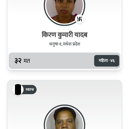
किरण कुमारी यादब
धनुषा-१, मधेश प्रदेश
३२
मत
महिला · ४६
स्वतन्त्र