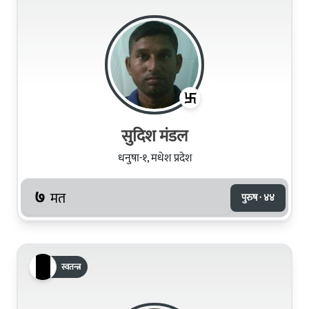
सुदिश मंडल
धनुषा-१, मधेश प्रदेश
७
मत
पुरुष · ४४
स्वतन्त्र