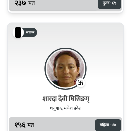
२३७
मत
पुरुष · ६५
स्वतन्त्र
शारदा देवी घिसिङग्
धनुषा-१, मधेश प्रदेश
१५६
मत
महिला · ४७