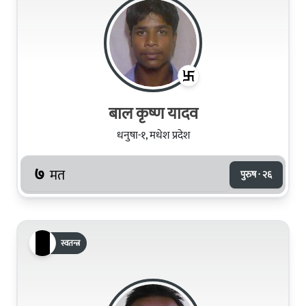
बाल कृष्ण यादव
धनुषा-१, मधेश प्रदेश
७
मत
पुरुष · २६
स्वतन्त्र