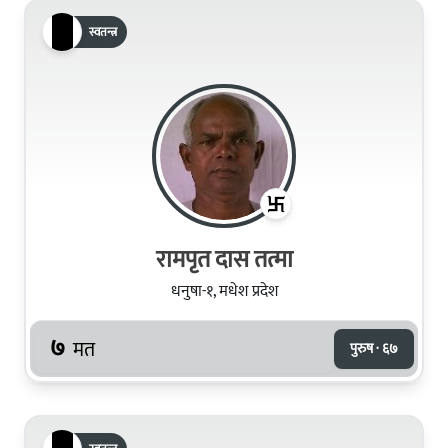
स्वतन्त्र
रामपृत दास तत्मा
धनुषा-१, मधेश प्रदेश
७
मत
पुरुष · ६७