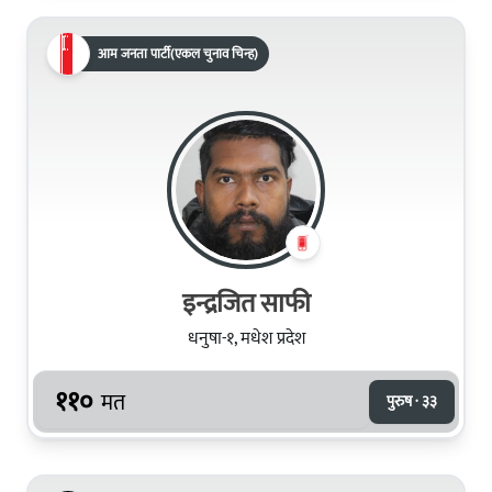
आम जनता पार्टी(एकल चुनाव चिन्ह)
इन्द्रजित साफी
धनुषा-१, मधेश प्रदेश
११०
मत
पुरुष · ३३