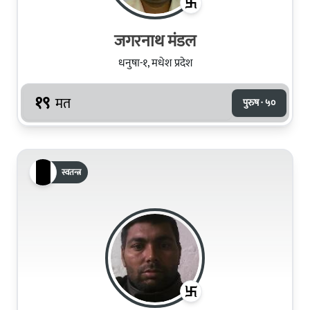
जगरनाथ मंडल
धनुषा-१, मधेश प्रदेश
१९
मत
पुरुष · ५०
स्वतन्त्र