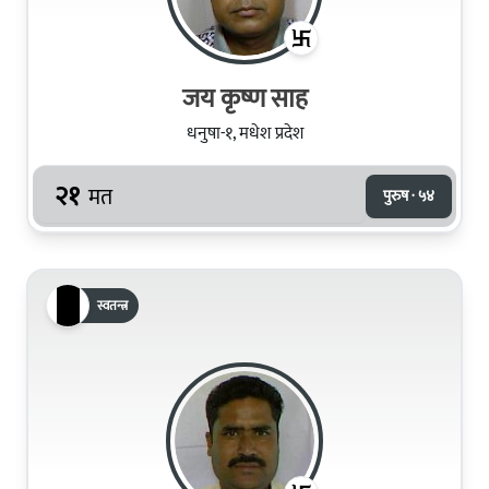
जय कृष्ण साह
धनुषा-१, मधेश प्रदेश
२१
मत
पुरुष · ५४
स्वतन्त्र