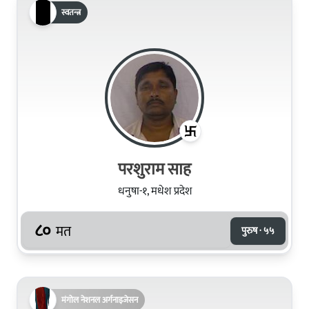
स्वतन्त्र
परशुराम साह
धनुषा-१, मधेश प्रदेश
८०
मत
पुरुष · ५५
मंगोल नेशनल अर्गनाइजेसन