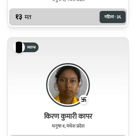
१३
मत
महिला · ३६
स्वतन्त्र
किरण कुमारी कापर
धनुषा-१, मधेश प्रदेश