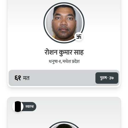
रोशन कुमार साह
धनुषा-१, मधेश प्रदेश
६१
मत
पुरुष · ३७
स्वतन्त्र