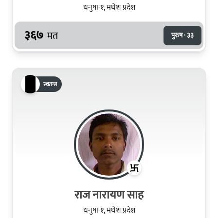
धनुषा-१, मधेश प्रदेश
३६७
मत
पुरुष · ३३
स्वतन्त्र
राज नारायण साह
धनुषा-१, मधेश प्रदेश