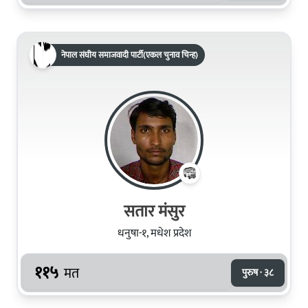
नेपाल संघीय समाजवादी पार्टी(एकल चुनाव चिन्ह)
सतार मंसुर
धनुषा-१, मधेश प्रदेश
११५
मत
पुरुष · ३८