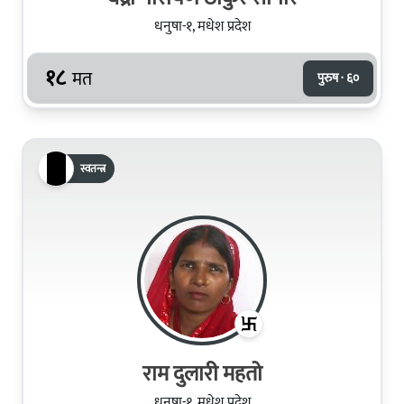
धनुषा-१, मधेश प्रदेश
१८
मत
पुरुष · ६०
स्वतन्त्र
राम दुलारी महतो
धनुषा-१, मधेश प्रदेश