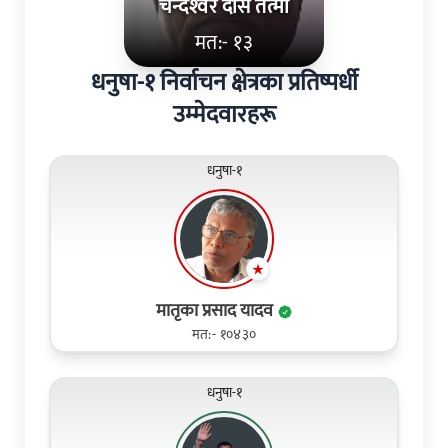
चन्देश्‍वर दास तत्मा
मत:- १३
धनुषा-१ निर्वाचन क्षेत्रका प्रतिष्पर्धी
उम्मेदवारहरू
धनुषा-१
मातृका प्रसाद यादव
मत:- १०४३०
धनुषा-१