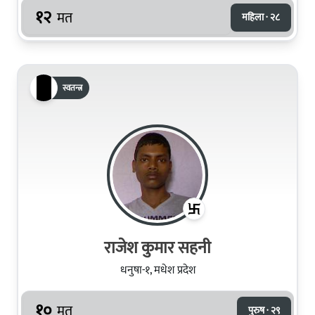
१२
मत
महिला · २८
स्वतन्त्र
राजेश कुमार सहनी
धनुषा-१, मधेश प्रदेश
१०
मत
पुरुष · २९