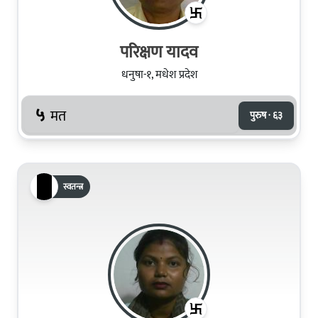
परिक्षण यादव
धनुषा-१, मधेश प्रदेश
५
मत
पुरुष · ६३
स्वतन्त्र