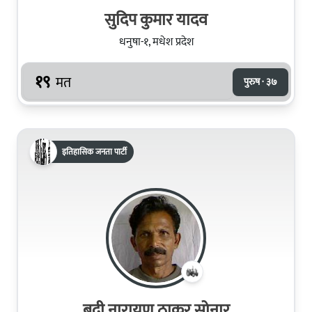
सुदिप कुमार यादव
धनुषा-१, मधेश प्रदेश
१९
मत
पुरुष · ३७
इतिहासिक जनता पार्टी
बद्री नारायण ठाकुर सोनार