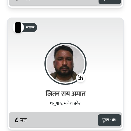
स्वतन्त्र
जितन राय अमात
धनुषा-१, मधेश प्रदेश
८
मत
पुरुष · ४४