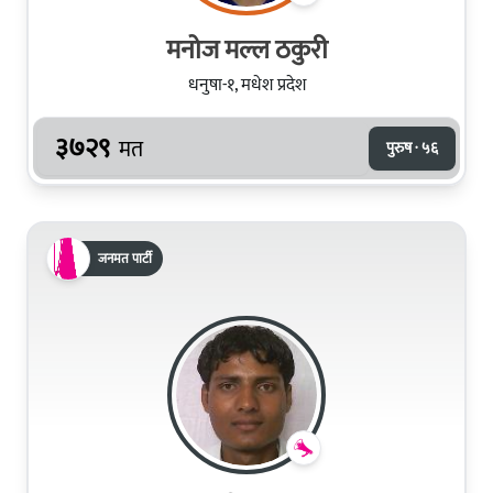
मनोज मल्ल ठकुरी
धनुषा-१, मधेश प्रदेश
३७२९
मत
पुरुष · ५६
जनमत पार्टी