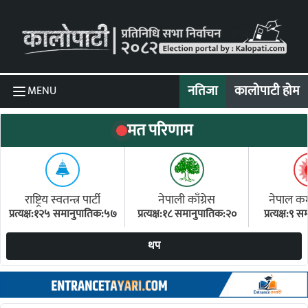
Skip to content
नतिजा
कालोपाटी होम
MENU
मत परिणाम
राष्ट्रिय स्वतन्त्र पार्टी
नेपाली काँग्रेस
नेपाल कम्य
प्रत्यक्ष:१२५ समानुपातिक:५७
प्रत्यक्ष:१८ समानुपातिक:२०
प्रत्यक्ष:९
(ए
थप