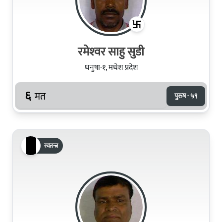
रमेश्‍वर साहु सुडी
धनुषा-१, मधेश प्रदेश
६
मत
पुरुष · ५९
स्वतन्त्र