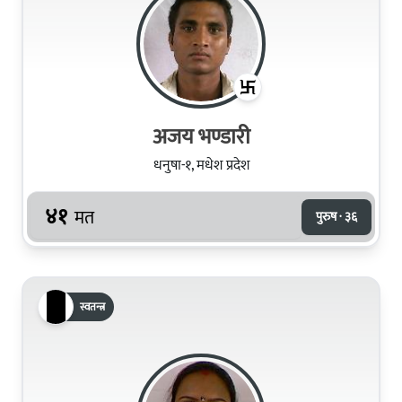
अजय भण्डारी
धनुषा-१, मधेश प्रदेश
४१
मत
पुरुष · ३६
स्वतन्त्र