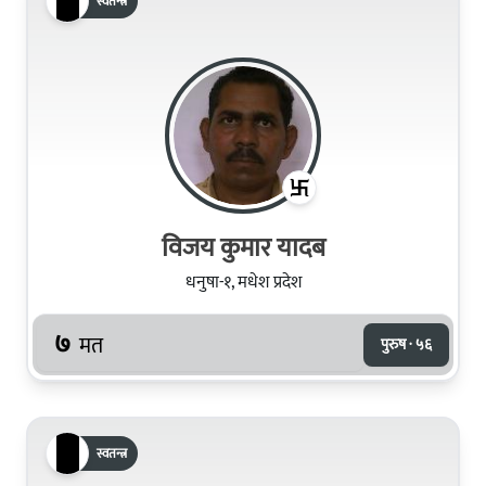
स्वतन्त्र
विजय कुमार यादब
धनुषा-१, मधेश प्रदेश
७
मत
पुरुष · ५६
स्वतन्त्र