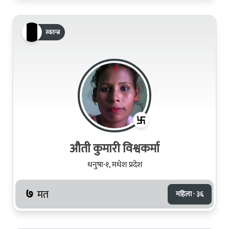
स्वतन्त्र
औती कुमारी विश्वकर्मा
धनुषा-१, मधेश प्रदेश
७
मत
महिला · ३६