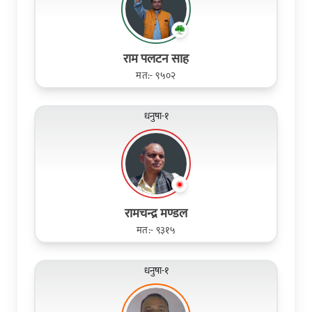
राम पलटन साह
मत:- ९५०२
धनुषा-१
रामचन्द्र मण्डल
मत:- ९३१५
धनुषा-१