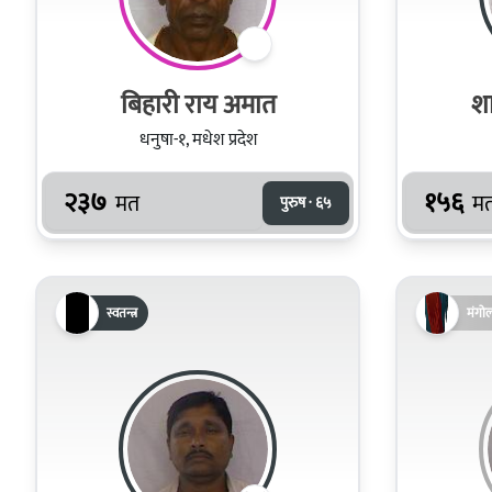
बिहारी राय अमात
शा
धनुषा-१, मधेश प्रदेश
२३७
१५६
मत
म
पुरुष · ६५
स्वतन्त्र
मंगो