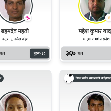
ब्रहमदेव महतो
महेश कुमार या
धनुषा-१, मधेश प्रदेश
धनुषा-१, मधेश प्रदेश
३६७
मत
मत
पुरुष · ३८
्र
नेपाल संघीय समाजवादी पार्टी(एकल