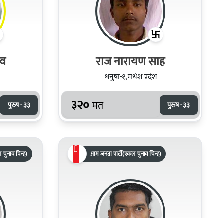
दव
राज नारायण साह
धनुषा-१, मधेश प्रदेश
३२०
मत
पुरुष · ३३
पुरुष · ३३
 चुनाव चिन्ह)
आम जनता पार्टी(एकल चुनाव चिन्ह)