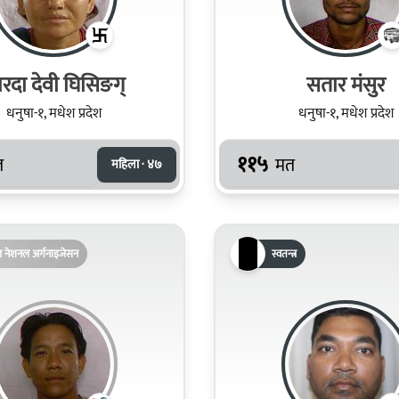
रदा देवी घिसिङग्
सतार मंसुर
धनुषा-१, मधेश प्रदेश
धनुषा-१, मधेश प्रदेश
११५
त
मत
महिला · ४७
ल नेशनल अर्गनाइजेसन
स्वतन्त्र