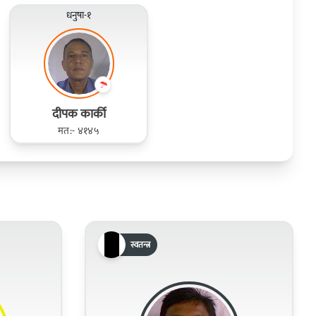
धनुषा-१
दीपक कार्की
मत:- ४१४५
स्वतन्त्र