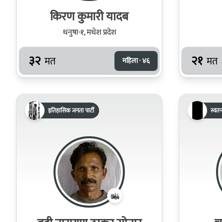
किरण कुमारी यादब
धनुषा-१, मधेश प्रदेश
३२
२१
मत
मत
महिला · ४६
इतिहासिक जनता पार्टी
स्वतन्त