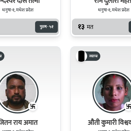
्देश्‍वर दास तत्मा
राम दुलारी महत
धनुषा-१, मधेश प्रदेश
धनुषा-१, मधेश प्रदेश
१३
मत
पुरुष · ५१
्र
स्वतन्त्र
जितन राय अमात
औती कुमारी विश्वक