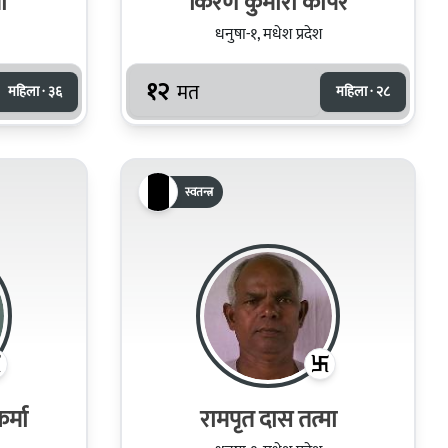
ो
किरण कुमारी कापर
धनुषा-१, मधेश प्रदेश
१२
मत
महिला · ३६
महिला · २८
स्वतन्त्र
र्मा
रामपृत दास तत्मा