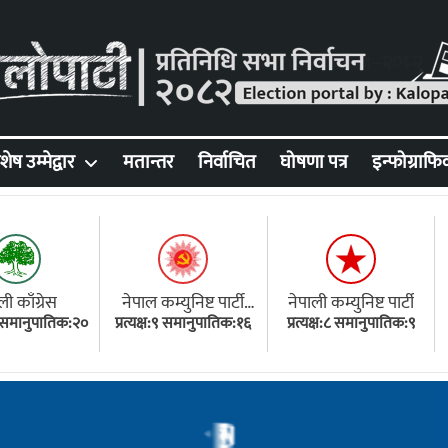
शेष उम्मेद्वार
मतान्तर
निर्वाचित
घोषणा पत्र
इन्फोग्राफि
ली काँग्रेस
नेपाल कम्युनिष्ट पार्टी
नेपाली कम्युनिष्ट पार्टी
१८ समानुपातिक:२०
प्रत्यक्ष:९ समानुपातिक:१६
(एमाले)
प्रत्यक्ष:८ समानुपातिक:९