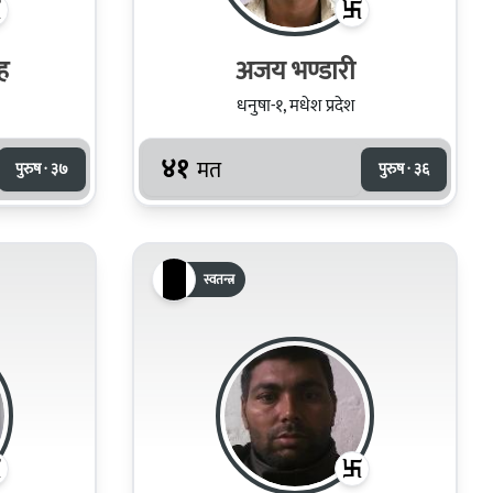
ह
अजय भण्डारी
धनुषा-१, मधेश प्रदेश
४१
मत
पुरुष · ३७
पुरुष · ३६
स्वतन्त्र