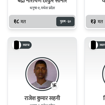
बद्री नारायण ठाकुर सोनार
चन
धनुषा-१, मधेश प्रदेश
१८
१३
मत
मत
पुरुष · ६०
स्वतन्त्र
स्वतन्त
राजेश कुमार सहनी