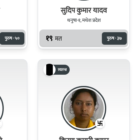
सुदिप कुमार यादव
धनुषा-१, मधेश प्रदेश
१९
मत
पुरुष · ५०
पुरुष · ३७
स्वतन्त्र