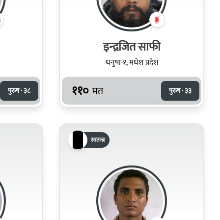
इन्द्रजित साफी
धनुषा-१, मधेश प्रदेश
११०
मत
पुरुष · ३८
पुरुष · ३३
स्वतन्त्र