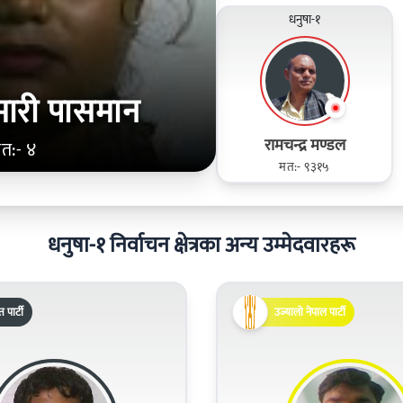
धनुषा-१
ारी पासमान
रामचन्द्र मण्डल
त:- ४
मत:- ९३१५
धनुषा-१ निर्वाचन क्षेत्रका अन्य उम्मेदवारहरू
पार्टी
उज्यालो नेपाल पार्टी