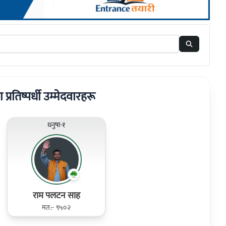
ा प्रतिष्पर्धी उम्मेदवारहरू
धनुषा-१
राम पलटन साह
मत:- ९५०२