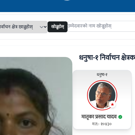
खोज्नुहोस्
Search candidates
धनुषा-१ निर्वाचन क्षेत्रक
धनुषा-१
मातृका प्रसाद यादव
मत:- १०४३०