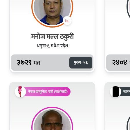
मनोज मल्ल ठकुरी
धनुषा-१, मधेश प्रदेश
३७२९
२४०४
मत
पुरुष · ५६
नेपाल कम्युनिस्ट पार्टी (माओवादी)
स्वतन्त