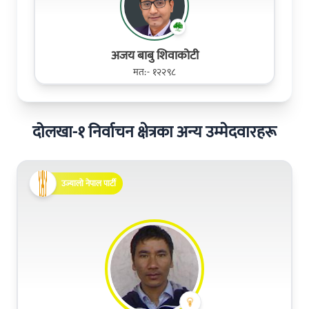
अजय बाबु शिवाकोटी
मत:- १२२९८
दोलखा-१ निर्वाचन क्षेत्रका अन्य उम्मेदवारहरू
उज्यालो नेपाल पार्टी