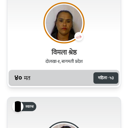
विमला श्रेष्ठ
दोलखा-१, बागमती प्रदेश
४०
मत
महिला · ५३
स्वतन्त्र