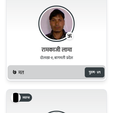
रामकाजी लामा
दोलखा-१, बागमती प्रदेश
७
मत
पुरुष · ४९
स्वतन्त्र