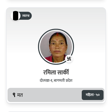
स्वतन्त्र
रमिला सार्की
दोलखा-१, बागमती प्रदेश
९
मत
महिला · ५०