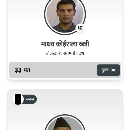
माधव कोईराला खत्री
दोलखा-१, बागमती प्रदेश
३३
मत
पुरुष · ३७
स्वतन्त्र