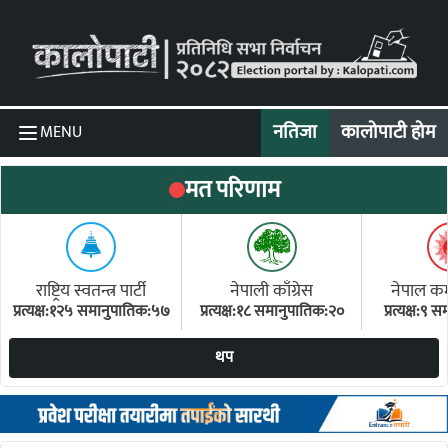
Skip to content
नतिजा
कालोपाटी होम
MENU
मत परिणाम
राष्ट्रिय स्वतन्त्र पार्टी
नेपाली काँग्रेस
नेपाल कम्य
प्रत्यक्ष:१२५ समानुपातिक:५७
प्रत्यक्ष:१८ समानुपातिक:२०
प्रत्यक्ष:९
(ए
थप