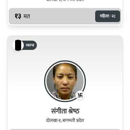
१३
मत
महिला · २८
स्वतन्त्र
संगीता श्रेष्‍ठ
दोलखा-१, बागमती प्रदेश