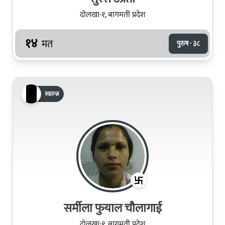
दोलखा-१, बागमती प्रदेश
१४
मत
पुरुष · ३८
स्वतन्त्र
सर्मीला फुयाल चौलागाई
दोलखा-१, बागमती प्रदेश