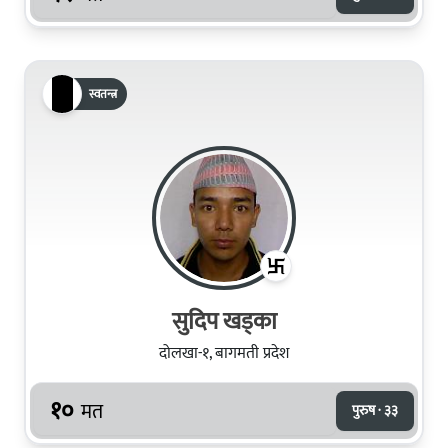
स्वतन्त्र
सुदिप खड्‍का
दोलखा-१, बागमती प्रदेश
१०
मत
पुरुष · ३३