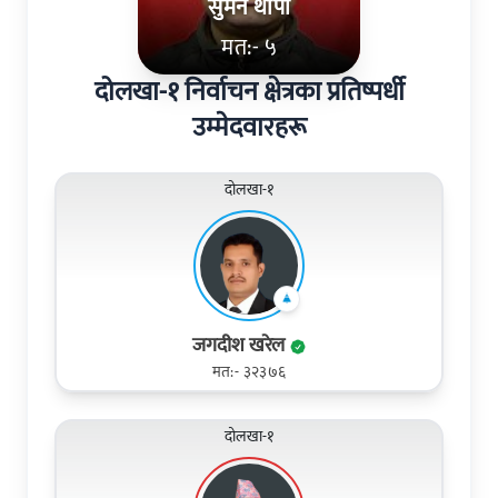
सुमन थापा
मत:- ५
दोलखा-१ निर्वाचन क्षेत्रका प्रतिष्पर्धी
उम्मेदवारहरू
दोलखा-१
जगदीश खरेल
मत:- ३२३७६
दोलखा-१