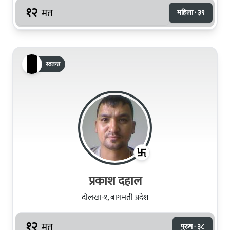
१२
मत
महिला · ३९
स्वतन्त्र
प्रकाश दहाल
दोलखा-१, बागमती प्रदेश
१२
मत
पुरुष · ३८