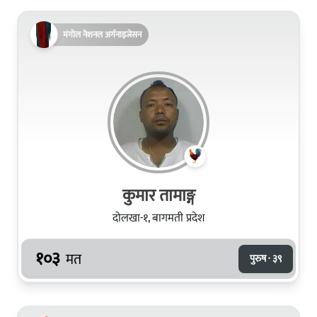
मंगोल नेशनल अर्गनाइजेसन
कुमार तामाङ्ग
दोलखा-१, बागमती प्रदेश
१०३
मत
पुरुष · ३९