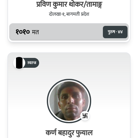
प्रविण कुमार थोकर/तामाङ्ग
दोलखा-१, बागमती प्रदेश
१०१०
मत
पुरुष · ४४
स्वतन्त्र
कर्ण बहादुर फुयाल