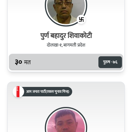
पुर्ण बहादुर शिवाकोटी
दोलखा-१, बागमती प्रदेश
३०
मत
पुरुष · ७६
आम जनता पार्टी(एकल चुनाव चिन्ह)