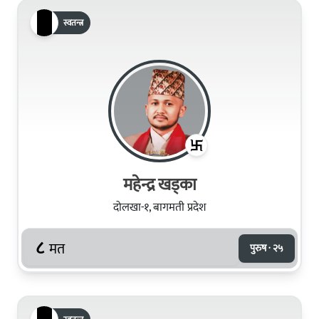
स्वतन्त्र
महेन्द्र खड्का
दोलखा-१, बागमती प्रदेश
८
मत
पुरुष · २५