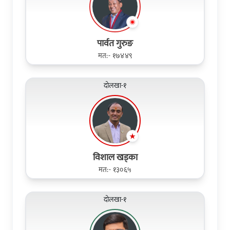
पार्वत गुरुङ
मत:- १७४४९
दोलखा-१
विशाल खड्का
मत:- १३०६५
दोलखा-१