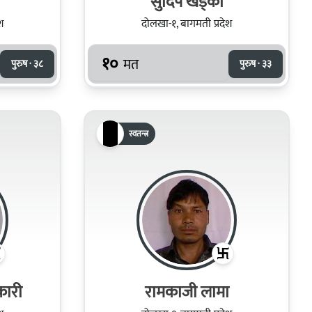
सुदिप खड्‍का
श
दोलखा-१, बागमती प्रदेश
१०
मत
पुरुष · ३८
पुरुष · ३३
स्वतन्त्र
कारी
रामकाजी लामा