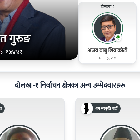
दोलखा-१
्वत गुरुङ
अजय बाबु शिवाकोटी
:- १७४४९
मत:- १२२९८
दोलखा-१ निर्वाचन क्षेत्रका अन्य उम्मेदवारहरू
्र
श्रम संस्कृति पार्टी