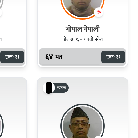
गोपाल नेपाली
श
दोलखा-१, बागमती प्रदेश
६४
मत
पुरुष · ३९
पुरुष · ३१
स्वतन्त्र