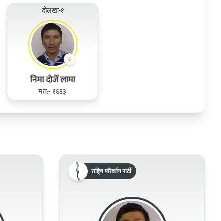
दोलखा-१
निमा दोर्जे लामा
मत:- १६६३
राष्ट्रिय परिवर्तन पार्टी