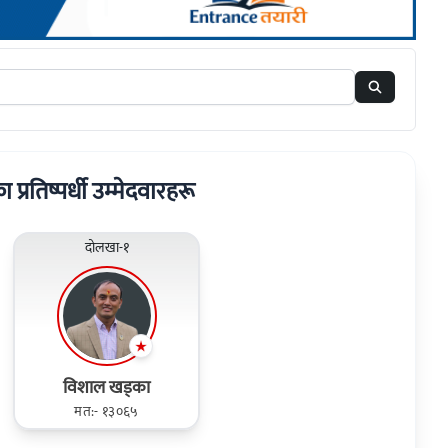
ा प्रतिष्पर्धी उम्मेदवारहरू
दोलखा-१
विशाल खड्का
मत:- १३०६५