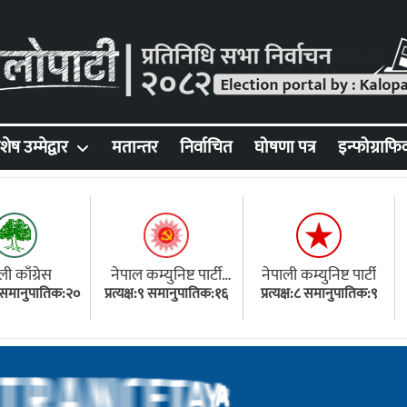
शेष उम्मेद्वार
मतान्तर
निर्वाचित
घोषणा पत्र
इन्फोग्राफि
ली काँग्रेस
नेपाल कम्युनिष्ट पार्टी
नेपाली कम्युनिष्ट पार्टी
१८ समानुपातिक:२०
प्रत्यक्ष:९ समानुपातिक:१६
(एमाले)
प्रत्यक्ष:८ समानुपातिक:९