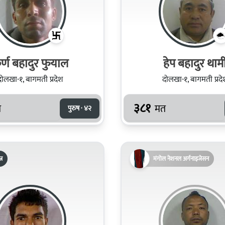
र्ण बहादुर फुयाल
हेप बहादुर थाम
दोलखा-१, बागमती प्रदेश
दोलखा-१, बागमती प्रदे
३८१
त
मत
पुरुष · ४२
्र
मंगोल नेशनल अर्गनाइजेसन