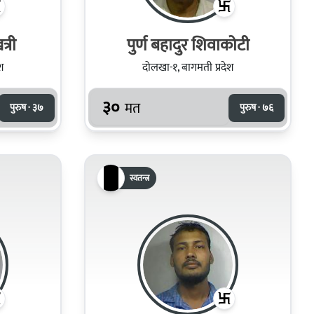
्री
पुर्ण बहादुर शिवाकोटी
श
दोलखा-१, बागमती प्रदेश
३०
मत
पुरुष · ३७
पुरुष · ७६
स्वतन्त्र