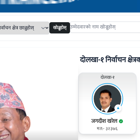
खोज्नुहोस्
Search candidates
दोलखा-१ निर्वाचन क्षेत्रक
दोलखा-१
जगदीश खरेल
मत:- ३२३७६