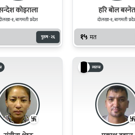
सन्देश कोइराला
हरि बोल बस्ने
दोलखा-१, बागमती प्रदेश
दोलखा-१, बागमती प्रदे
१५
मत
पुरुष · २६
्र
स्वतन्त्र