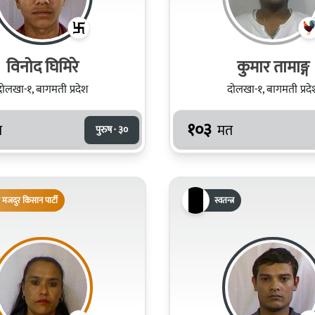
विनोद घिमिरे
कुमार तामाङ्ग
दोलखा-१, बागमती प्रदेश
दोलखा-१, बागमती प्रदे
१०३
त
मत
पुरुष · ३०
 मजदुर किसान पार्टी
स्वतन्त्र