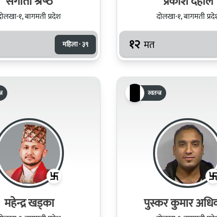
संगीता श्रेष्‍ठ
प्रकाश दहाल
दोलखा-१, बागमती प्रदेश
दोलखा-१, बागमती प्रदे
१२
मत
महिला · ३९
्र
स्वतन्त्र
महेन्द्र खड्का
पुस्कर कुमार अधि