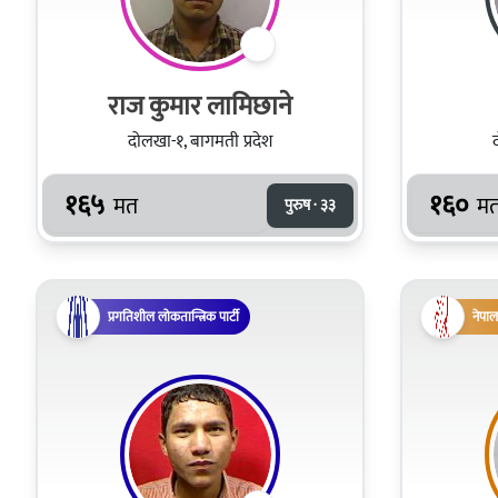
राज कुमार लामिछाने
दोलखा-१, बागमती प्रदेश
१६५
१६०
मत
म
पुरुष · ३३
प्रगतिशील लोकतान्त्रिक पार्टी
नेपाल