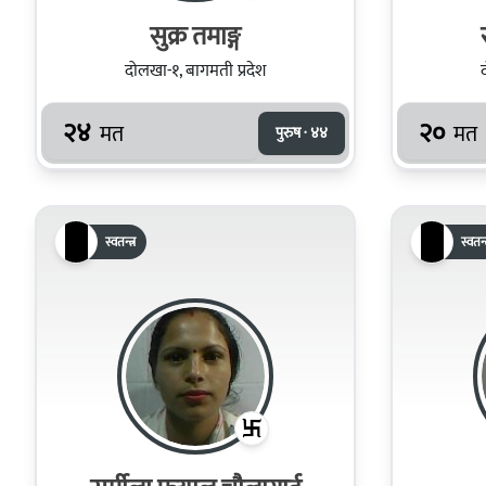
सुक्र तमाङ्ग
दोलखा-१, बागमती प्रदेश
२४
२०
मत
मत
पुरुष · ४४
स्वतन्त्र
स्वतन्त