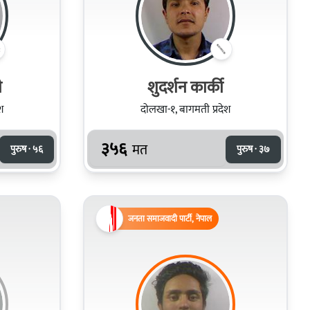
ी
शुदर्शन कार्की
श
दोलखा-१, बागमती प्रदेश
३५६
मत
पुरुष · ५६
पुरुष · ३७
जनता समाजवादी पार्टी, नेपाल