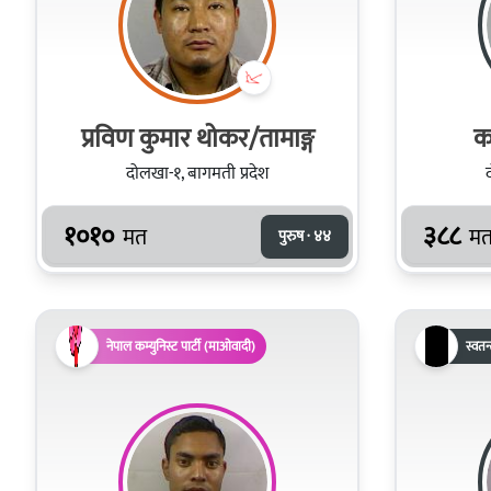
प्रविण कुमार थोकर/तामाङ्ग
क
दोलखा-१, बागमती प्रदेश
१०१०
३८८
मत
म
पुरुष · ४४
नेपाल कम्युनिस्ट पार्टी (माओवादी)
स्वतन्त