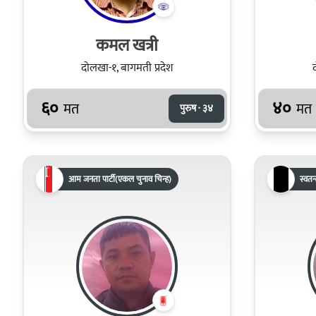
कमल खत्री
दोलखा-१, बागमती प्रदेश
६०
४०
मत
मत
पुरुष · ३४
आम जनता पार्टी(एकल चुनाव चिन्ह)
स्वतन्त