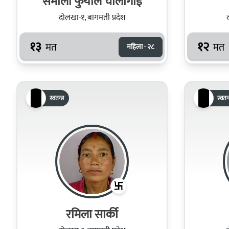
सर्मीला फुयाल चौलागाई
दोलखा-१, बागमती प्रदेश
१३
१२
मत
मत
महिला · २८
स्वतन्त्र
स्वतन्त
रमिला सार्की