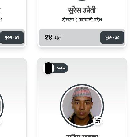
त
सुरेस उप्रेती
श
दोलखा-१, बागमती प्रदेश
१४
मत
पुरुष · ४९
पुरुष · ३८
स्वतन्त्र