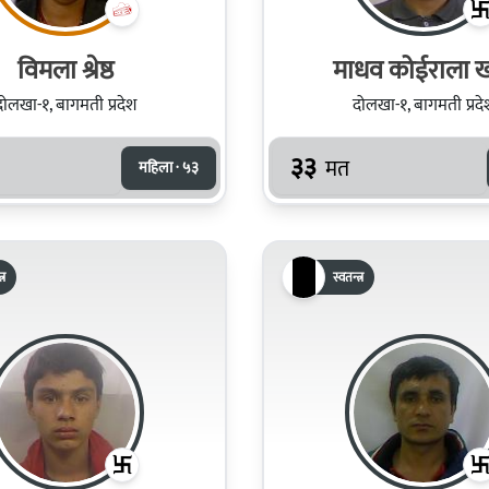
विमला श्रेष्ठ
माधव कोईराला खत
दोलखा-१, बागमती प्रदेश
दोलखा-१, बागमती प्रदे
३३
मत
महिला · ५३
्र
स्वतन्त्र