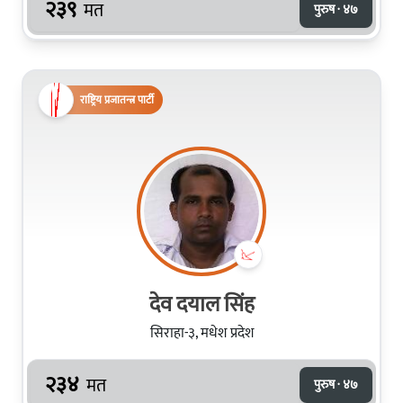
२३९
मत
पुरुष · ४७
राष्ट्रिय प्रजातन्त्र पार्टी
देव दयाल सिंह
सिराहा-३, मधेश प्रदेश
२३४
मत
पुरुष · ४७