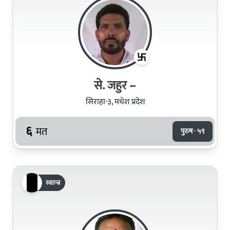
से. जहुर –
सिराहा-३, मधेश प्रदेश
६
मत
पुरुष · ५९
स्वतन्त्र