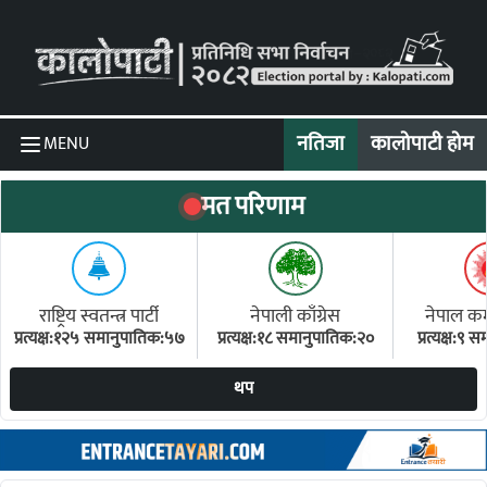
Skip to content
नतिजा
कालोपाटी होम
MENU
मत परिणाम
राष्ट्रिय स्वतन्त्र पार्टी
नेपाली काँग्रेस
नेपाल कम्य
प्रत्यक्ष:१२५ समानुपातिक:५७
प्रत्यक्ष:१८ समानुपातिक:२०
प्रत्यक्ष:९
(ए
थप