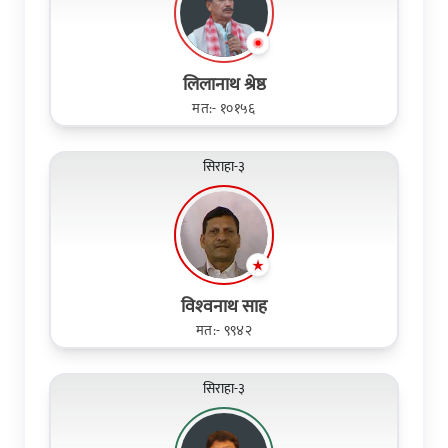
लिलानाथ श्रेष्ठ
मत:- १०१५६
सिराहा-३
विश्‍वनाथ साह
मत:- ९९४२
सिराहा-३