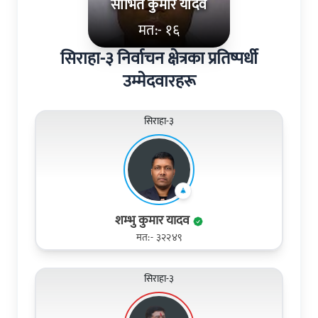
सोभित कुमार यादव
मत:- १६
सिराहा-३ निर्वाचन क्षेत्रका प्रतिष्पर्धी
उम्मेदवारहरू
सिराहा-३
शम्भु कुमार यादव
मत:- ३२२४९
सिराहा-३