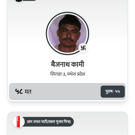
बैजनाथ कामी
सिराहा-३, मधेश प्रदेश
५८
मत
पुरुष · ५५
आम जनता पार्टी(एकल चुनाव चिन्ह)