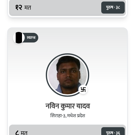
१२
मत
पुरुष · ३८
स्वतन्त्र
नविन कुमार यादव
सिराहा-३, मधेश प्रदेश
८
मत
पुरुष · ३६