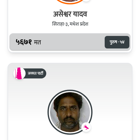
असेश्वर यादव
सिराहा-३, मधेश प्रदेश
५६७१
मत
पुरुष · ५४
जनमत पार्टी