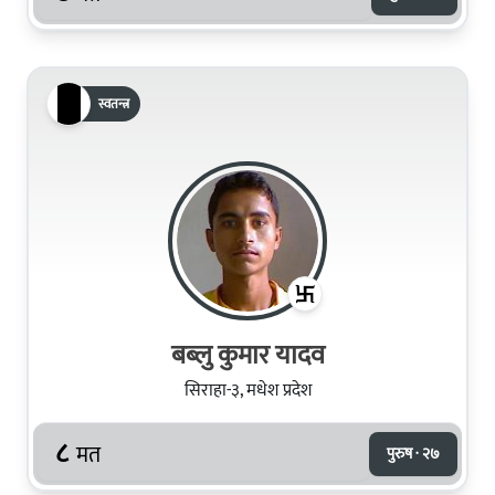
स्वतन्त्र
बब्लु कुमार यादव
सिराहा-३, मधेश प्रदेश
८
मत
पुरुष · २७