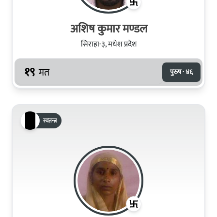
अशिष कुमार मण्डल
सिराहा-३, मधेश प्रदेश
१९
मत
पुरुष · ४६
स्वतन्त्र