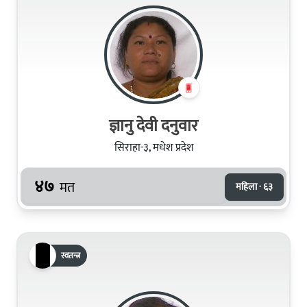
ज्ञानु देवी दनुवार
सिराहा-३, मधेश प्रदेश
४७
मत
महिला · ६३
स्वतन्त्र