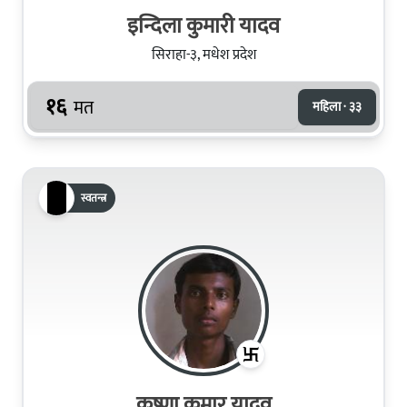
इन्दिला कुमारी यादव
सिराहा-३, मधेश प्रदेश
१६
मत
महिला · ३३
स्वतन्त्र
कृष्णा कुमार यादव