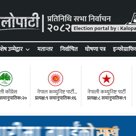
शेष उम्मेद्वार
मतान्तर
निर्वाचित
घोषणा पत्र
इन्फोग्राफि
ली काँग्रेस
नेपाल कम्युनिष्ट पार्टी
नेपाली कम्युनिष्ट पार्टी
१८ समानुपातिक:२०
प्रत्यक्ष:९ समानुपातिक:१६
(एमाले)
प्रत्यक्ष:८ समानुपातिक:९