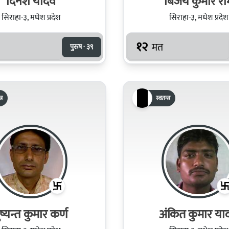
दिनेश यादव
बिजय कुमार रा
सिराहा-३, मधेश प्रदेश
सिराहा-३, मधेश प्रदेश
१२
मत
पुरुष · ३९
्र
स्वतन्त्र
ुष्यन्त कुमार कर्ण
अंकित कुमार या