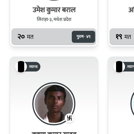
उमेश कुमार बराल
अ
सिराहा-३, मधेश प्रदेश
२०
१९
मत
मत
पुरुष · ४९
स्वतन्त्र
स्वतन्त