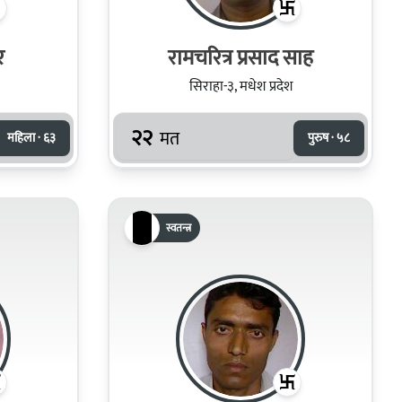
र
रामचरित्र प्रसाद साह
सिराहा-३, मधेश प्रदेश
२२
मत
महिला · ६३
पुरुष · ५८
स्वतन्त्र