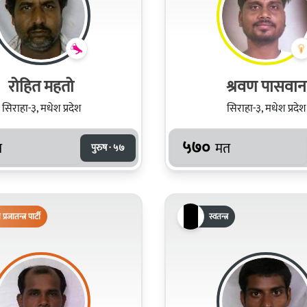
रोहित महतो
श्रवण पासवान
सिराहा-३, मधेश प्रदेश
सिराहा-३, मधेश प्रदेश
५७०
त
मत
पुरुष · ५७
िय प्रजातन्त्र पार्टी
स्वतन्त्र