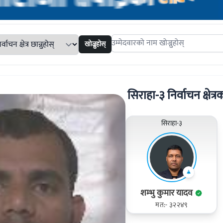
खोज्नुहोस्
Search candidates
सिराहा-३ निर्वाचन क्षेत्रक
सिराहा-३
शम्भु कुमार यादव
मत:- ३२२४९