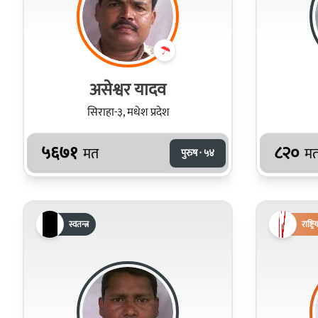
असेश्वर यादव
सिराहा-३, मधेश प्रदेश
५६७१
८२०
मत
म
पुरुष · ५४
स्वतन्त्र
राष्ट्र