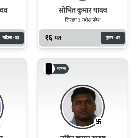
ादव
सोभित कुमार यादव
सिराहा-३, मधेश प्रदेश
१६
मत
महिला · ३३
पुरुष · ४२
स्वतन्त्र