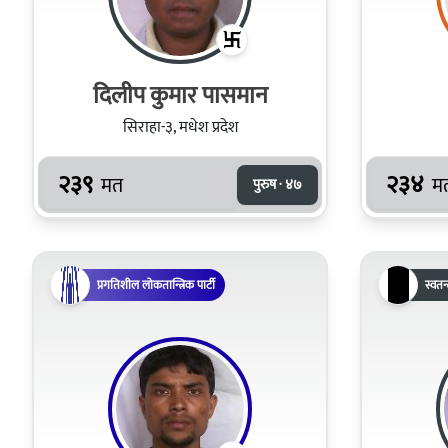
दिलीप कुमार पासमान
सिराहा-३, मधेश प्रदेश
२३९
२३४
मत
म
पुरुष · ४७
प्रगतिशील लोकतान्त्रिक पार्टी
स्वतन्त