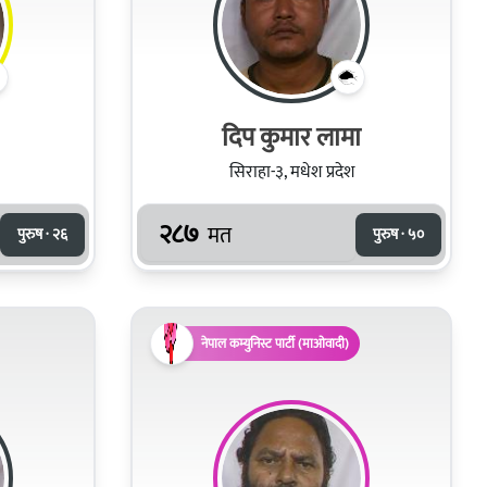
दिप कुमार लामा
सिराहा-३, मधेश प्रदेश
२८७
मत
पुरुष · २६
पुरुष · ५०
नेपाल कम्युनिस्ट पार्टी (माओवादी)