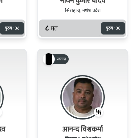
म
नविन कुमार यादव
सिराहा-३, मधेश प्रदेश
८
मत
पुरुष · ३८
पुरुष · ३६
स्वतन्त्र
दव
आनन्द विश्वकर्मा