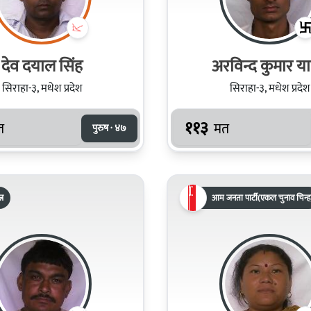
देव दयाल सिंह
अरविन्द कुमार य
सिराहा-३, मधेश प्रदेश
सिराहा-३, मधेश प्रदेश
११३
त
मत
पुरुष · ४७
्र
आम जनता पार्टी(एकल चुनाव चिन्ह