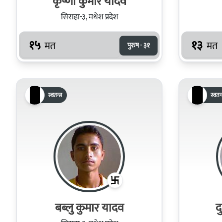
कृष्णा कुमार यादव
सिराहा-३, मधेश प्रदेश
१५
१३
मत
मत
पुरुष · ३१
स्वतन्त्र
स्वतन्त
बब्लु कुमार यादव
द