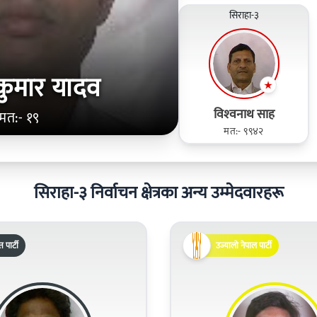
सिराहा-३
 कुमार यादव
विश्‍वनाथ साह
मत:- १९
मत:- ९९४२
सिराहा-३ निर्वाचन क्षेत्रका अन्य उम्मेदवारहरू
पार्टी
उज्यालो नेपाल पार्टी