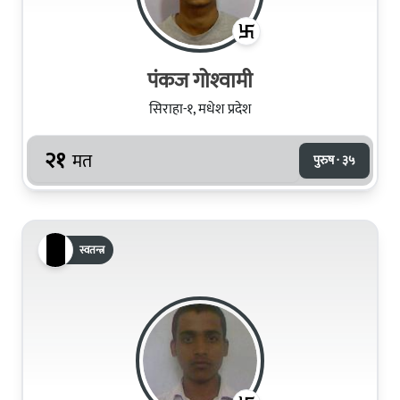
पंकज गोश्‍वामी
सिराहा-१, मधेश प्रदेश
२१
मत
पुरुष · ३५
स्वतन्त्र