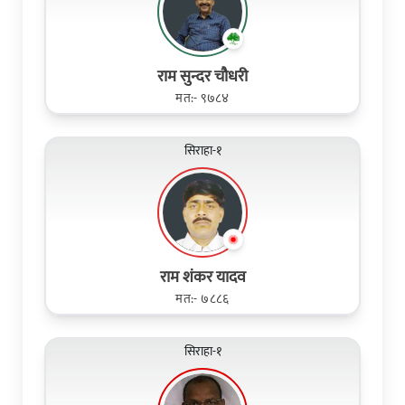
राम सुन्दर चौधरी
मत:- ९७८४
सिराहा-१
राम शंकर यादव
मत:- ७८८६
सिराहा-१