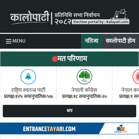
Skip to content
नतिजा
कालोपाटी होम
MENU
मत परिणाम
राष्ट्रिय स्वतन्त्र पार्टी
नेपाली काँग्रेस
नेपाल कम्य
प्रत्यक्ष:१२५ समानुपातिक:५७
प्रत्यक्ष:१८ समानुपातिक:२०
प्रत्यक्ष:९
(ए
थप