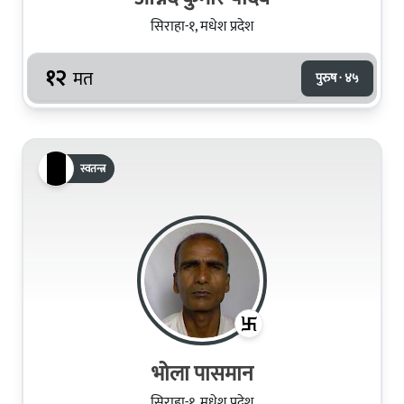
सिराहा-१, मधेश प्रदेश
१२
मत
पुरुष · ४५
स्वतन्त्र
भोला पासमान
सिराहा-१, मधेश प्रदेश