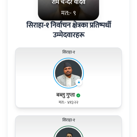
राम चन्दर यादव
मत:- ९
सिराहा-१ निर्वाचन क्षेत्रका प्रतिष्पर्धी
उम्मेदवारहरू
सिराहा-१
बब्लु गुप्ता
मत:- ४१३२२
सिराहा-१