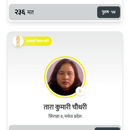
२३६
मत
पुरुष · ५४
उज्यालो नेपाल पार्टी
तारा कुमारी चौधरी
सिराहा-१, मधेश प्रदेश