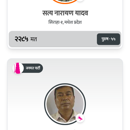
सत्य नारायण यादव
सिराहा-१, मधेश प्रदेश
२२८५
मत
पुरुष · ५५
जनमत पार्टी