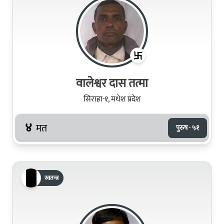
वालेश्वर दास तत्मा
सिराहा-१, मधेश प्रदेश
४
मत
पुरुष · ५१
स्वतन्त्र