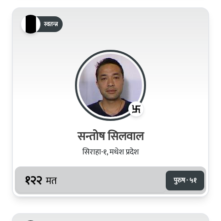
स्वतन्त्र
सन्तोष सिलवाल
सिराहा-१, मधेश प्रदेश
१२२
मत
पुरुष · ५१