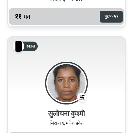
११
मत
पुरुष · ५९
स्वतन्त्र
सुलोचना कुश्मी
सिराहा-१, मधेश प्रदेश