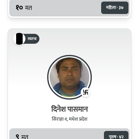
१०
मत
महिला · ३७
स्वतन्त्र
दिनेश पासमान
सिराहा-१, मधेश प्रदेश
९
मत
पुरुष · ४२