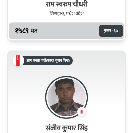
राम स्वरुप चौधरी
सिराहा-१, मधेश प्रदेश
१५८९
मत
पुरुष · ६७
आम जनता पार्टी(एकल चुनाव चिन्ह)
संजीव कुमार सिंह