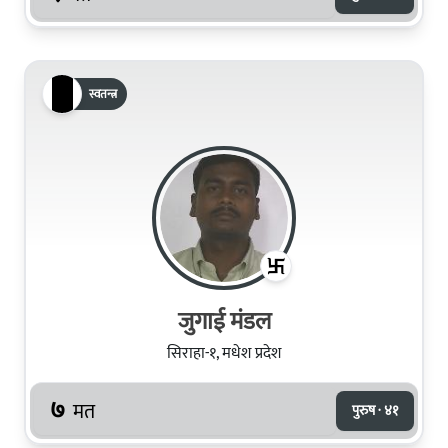
स्वतन्त्र
जुगाई मंडल
सिराहा-१, मधेश प्रदेश
७
मत
पुरुष · ४१