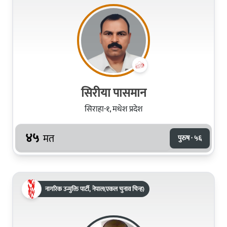
सिरीया पासमान
सिराहा-१, मधेश प्रदेश
४५
मत
पुरुष · ५६
नागरिक उन्मुक्ति पार्टी, नेपाल(एकल चुनाव चिन्ह)