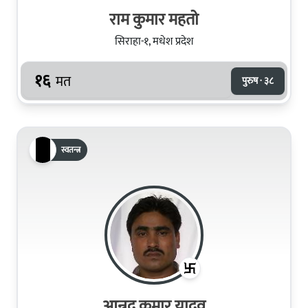
राम कुमार महतो
सिराहा-१, मधेश प्रदेश
१६
मत
पुरुष · ३८
स्वतन्त्र
आन्नद कुमार यादव