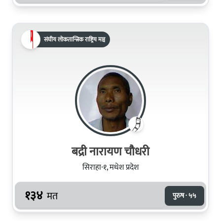
संघीय लोकतान्त्रिक राष्ट्रिय मञ्च
बद्री नारायण चौधरी
सिराहा-१, मधेश प्रदेश
१३४
मत
पुरुष · ५५