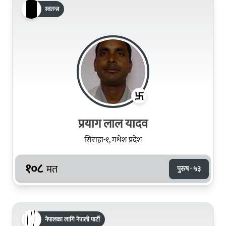
स्वतन्त्र
प्रयाग लाल यादव
सिराहा-१, मधेश प्रदेश
१०८
मत
पुरुष · ५३
नेपालका लागि नेपाली पार्टी