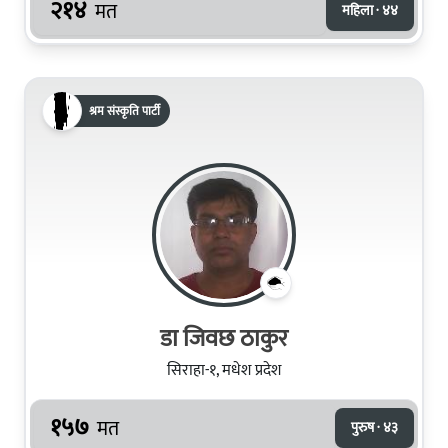
२१४
मत
महिला · ४४
श्रम संस्कृति पार्टी
डा जिवछ ठाकुर
सिराहा-१, मधेश प्रदेश
१५७
मत
पुरुष · ४३