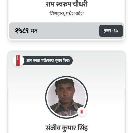
राम स्वरुप चौधरी
सिराहा-१, मधेश प्रदेश
१५८९
मत
पुरुष · ६७
आम जनता पार्टी(एकल चुनाव चिन्ह)
संजीव कुमार सिंह