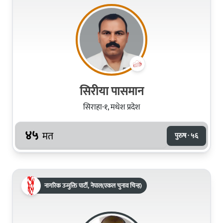
सिरीया पासमान
सिराहा-१, मधेश प्रदेश
४५
मत
पुरुष · ५६
नागरिक उन्मुक्ति पार्टी, नेपाल(एकल चुनाव चिन्ह)