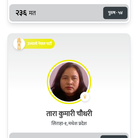
२३६
मत
पुरुष · ५४
उज्यालो नेपाल पार्टी
तारा कुमारी चौधरी
सिराहा-१, मधेश प्रदेश