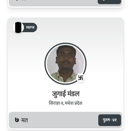
स्वतन्त्र
जुगाई मंडल
सिराहा-१, मधेश प्रदेश
७
मत
पुरुष · ४१