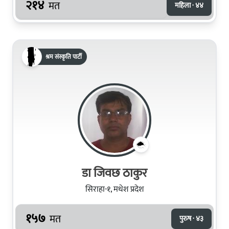
२१४
मत
महिला · ४४
श्रम संस्कृति पार्टी
डा जिवछ ठाकुर
सिराहा-१, मधेश प्रदेश
१५७
मत
पुरुष · ४३