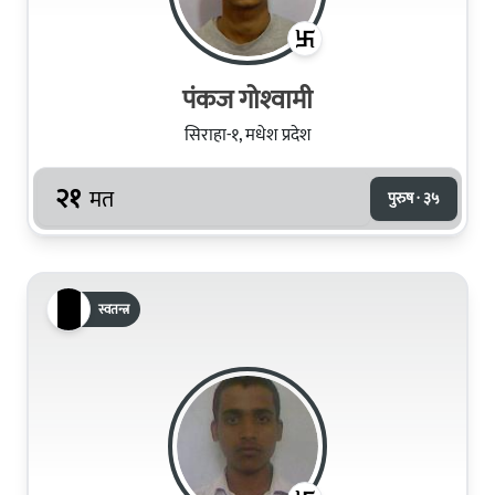
पंकज गोश्‍वामी
सिराहा-१, मधेश प्रदेश
२१
मत
पुरुष · ३५
स्वतन्त्र