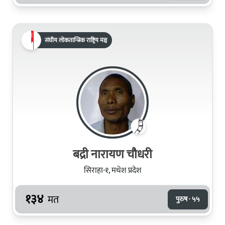
संघीय लोकतान्त्रिक राष्ट्रिय मञ्च
बद्री नारायण चौधरी
सिराहा-१, मधेश प्रदेश
१३४
मत
पुरुष · ५५