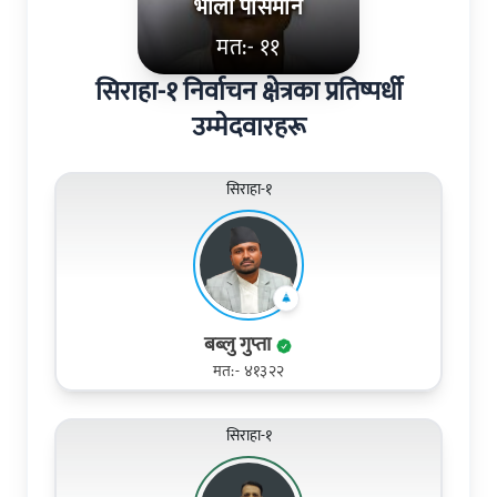
भोला पासमान
मत:- ११
सिराहा-१ निर्वाचन क्षेत्रका प्रतिष्पर्धी
उम्मेदवारहरू
सिराहा-१
बब्लु गुप्ता
मत:- ४१३२२
सिराहा-१