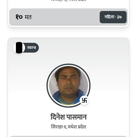
१०
मत
महिला · ३७
स्वतन्त्र
दिनेश पासमान
सिराहा-१, मधेश प्रदेश