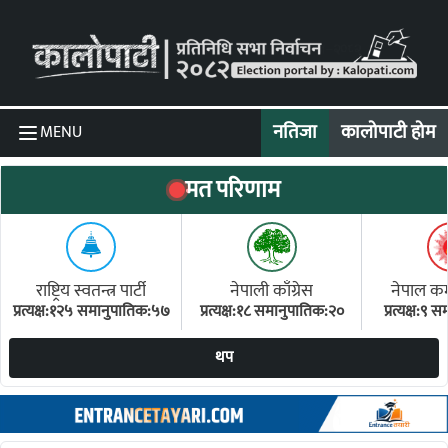
Skip to content
नतिजा
कालोपाटी होम
MENU
मत परिणाम
राष्ट्रिय स्वतन्त्र पार्टी
नेपाली काँग्रेस
नेपाल कम्य
प्रत्यक्ष:१२५ समानुपातिक:५७
प्रत्यक्ष:१८ समानुपातिक:२०
प्रत्यक्ष:९
(ए
थप