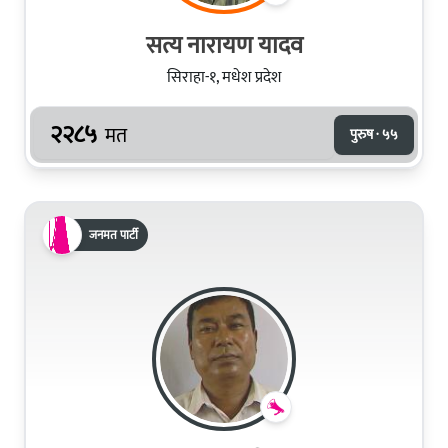
सत्य नारायण यादव
सिराहा-१, मधेश प्रदेश
२२८५
मत
पुरुष · ५५
जनमत पार्टी