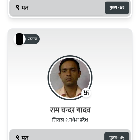
९
मत
पुरुष · ४२
स्वतन्त्र
राम चन्दर यादव
सिराहा-१, मधेश प्रदेश
९
मत
पुरुष · ४५