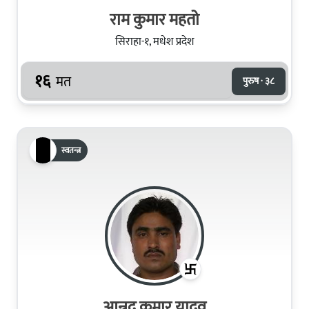
राम कुमार महतो
सिराहा-१, मधेश प्रदेश
१६
मत
पुरुष · ३८
स्वतन्त्र
आन्नद कुमार यादव