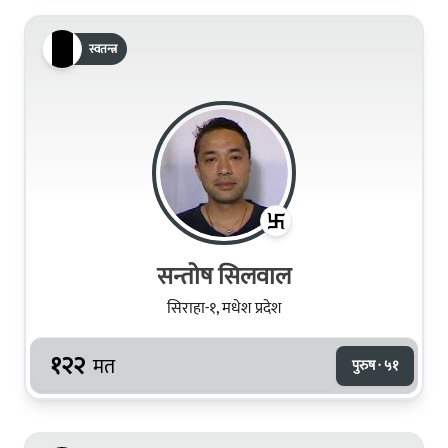
स्वतन्त्र
सन्तोष सिलवाल
सिराहा-१, मधेश प्रदेश
१२२
मत
पुरुष · ५१