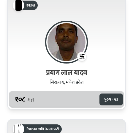
स्वतन्त्र
प्रयाग लाल यादव
सिराहा-१, मधेश प्रदेश
१०८
मत
पुरुष · ५३
नेपालका लागि नेपाली पार्टी