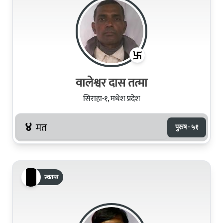
वालेश्वर दास तत्मा
सिराहा-१, मधेश प्रदेश
४
मत
पुरुष · ५१
स्वतन्त्र