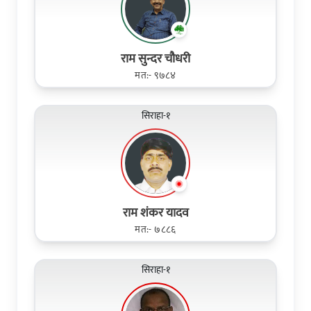
राम सुन्दर चौधरी
मत:- ९७८४
सिराहा-१
राम शंकर यादव
मत:- ७८८६
सिराहा-१