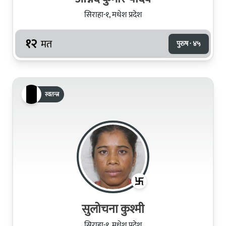
सिराहा-१, मधेश प्रदेश
१२
मत
पुरुष · ४५
स्वतन्त्र
सुलोचना कुश्मी
सिराहा-१, मधेश प्रदेश