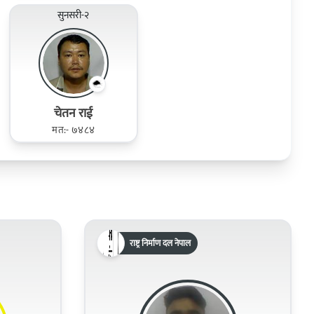
सुनसरी-२
चेतन राई
मत:- ७४८४
राष्ट्र निर्माण दल नेपाल