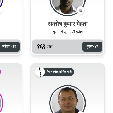
सन्तोष कुमार मेहता
सुनसरी-२, कोशी प्रदेश
१६९
मत
महिला · ३१
पुरुष · ४२
नेपाल लोकतान्त्रिक पार्टी