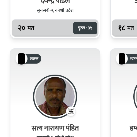
देवेन्‍द्र पौडेल
अ
सुनसरी-२, कोशी प्रदेश
२०
१८
मत
मत
पुरुष · ३५
स्वतन्त्र
स्वतन्त
सत्य नारायण पंडित
डम