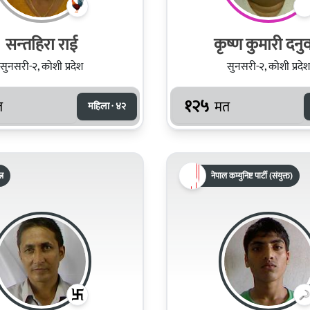
सन्‍तहिरा राई
कृष्ण कुमारी दनु
सुनसरी-२, कोशी प्रदेश
सुनसरी-२, कोशी प्रदेश
१२५
त
मत
महिला · ४२
्र
नेपाल कम्युनिष्ट पार्टी (संयुक्त)