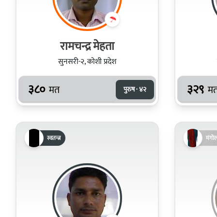
रामचन्द्र मेहता
सुनसरी-२, कोशी प्रदेश
३८०
३२९
मत
म
पुरुष · ४२
स्वतन्त्र
मंगो