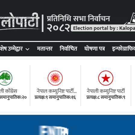
शेष उम्मेद्वार
मतान्तर
निर्वाचित
घोषणा पत्र
इन्फोग्राफि
ली काँग्रेस
नेपाल कम्युनिष्ट पार्टी
नेपाली कम्युनिष्ट पार्टी
१८ समानुपातिक:२०
प्रत्यक्ष:९ समानुपातिक:१६
(एमाले)
प्रत्यक्ष:८ समानुपातिक:९