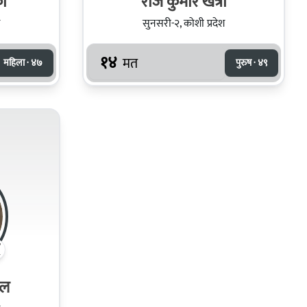
को
राज कुमार खत्री
सुनसरी-२, कोशी प्रदेश
१४
मत
महिला · ४७
पुरुष · ४९
ाल