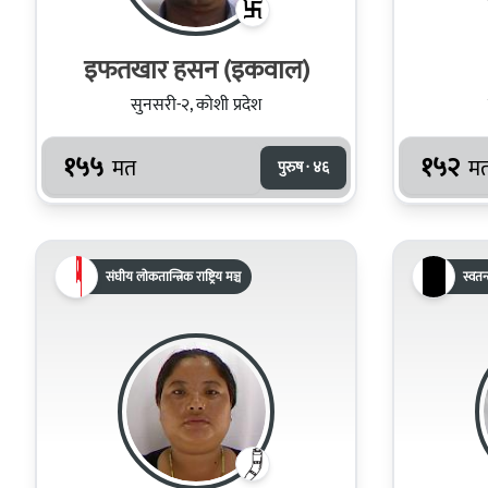
इफतखार हसन (इकवाल)
सुनसरी-२, कोशी प्रदेश
१५५
१५२
मत
म
पुरुष · ४६
संघीय लोकतान्त्रिक राष्ट्रिय मञ्च
स्वतन्त