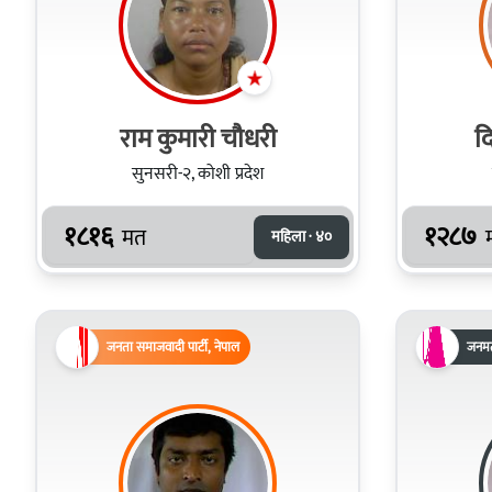
राम कुमारी चौधरी
दि
सुनसरी-२, कोशी प्रदेश
१८१६
१२८७
मत
महिला · ४०
जनता समाजवादी पार्टी, नेपाल
जनमत 