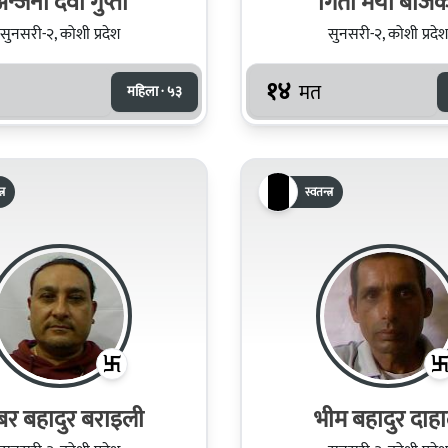
न्जना देवी गुप्ता
गिता मैया बजि
सुनसरी-२, कोशी प्रदेश
सुनसरी-२, कोशी प्रदेश
१४
मत
महिला · ५३
्र
स्वतन्त्र
्‍बर बहादुर बराइली
भीम बहादुर दाह