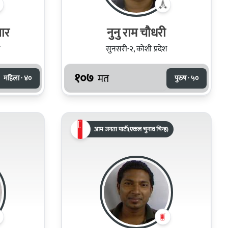
वार
नुनु राम चौधरी
सुनसरी-२, कोशी प्रदेश
१०७
मत
महिला · ४०
पुरुष · ५०
आम जनता पार्टी(एकल चुनाव चिन्ह)