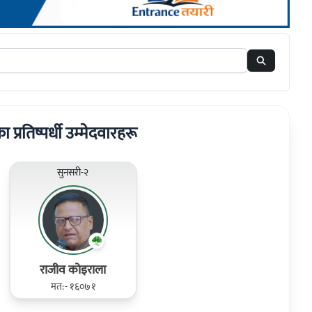
ा प्रतिष्पर्धी उम्मेदवारहरू
सुनसरी-२
राजीव कोइराला
मत:- १६०७१