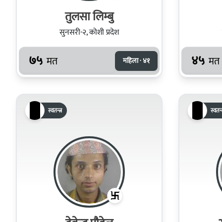
तुलसा लिम्बु
सुनसरी-२, कोशी प्रदेश
७५
४५
मत
मत
महिला · ४१
स्वतन्त्र
स्वतन्त