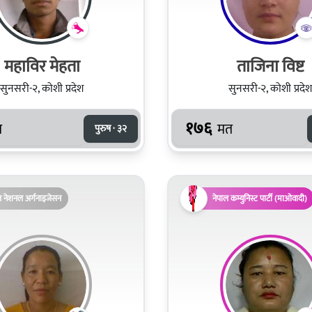
महाविर मेहता
ताजिना विष्ट
सुनसरी-२, कोशी प्रदेश
सुनसरी-२, कोशी प्रदेश
१७६
त
मत
पुरुष · ३२
ल नेशनल अर्गनाइजेसन
नेपाल कम्युनिस्ट पार्टी (माओवादी)