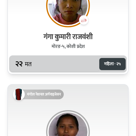
गंगा कुमारी राजवंशी
मोरङ-५, कोशी प्रदेश
२२
मत
महिला · २५
मंगोल नेशनल अर्गनाइजेसन