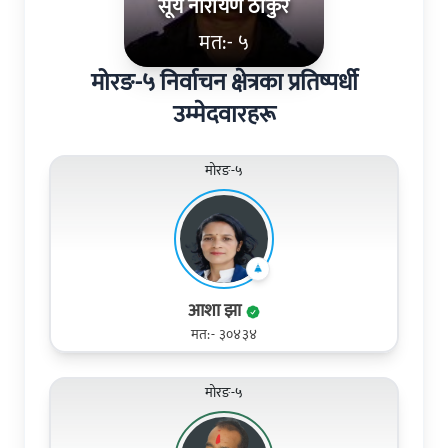
सूर्य नारायण ठाकुर
मत:- ५
मोरङ-५ निर्वाचन क्षेत्रका प्रतिष्पर्धी
उम्मेदवारहरू
मोरङ-५
आशा झा
मत:- ३०४३४
मोरङ-५