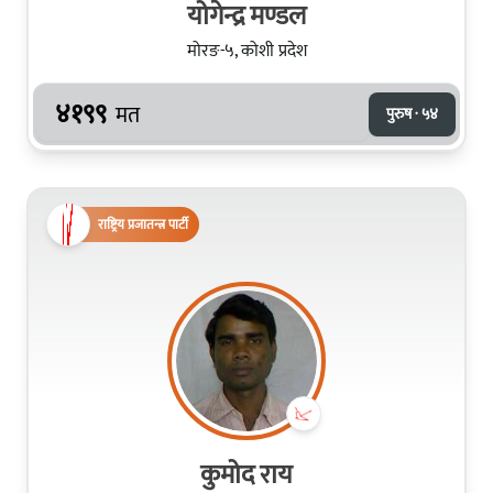
योगेन्द्र मण्डल
मोरङ-५, कोशी प्रदेश
४१९९
मत
पुरुष · ५४
राष्ट्रिय प्रजातन्त्र पार्टी
कुमोद राय