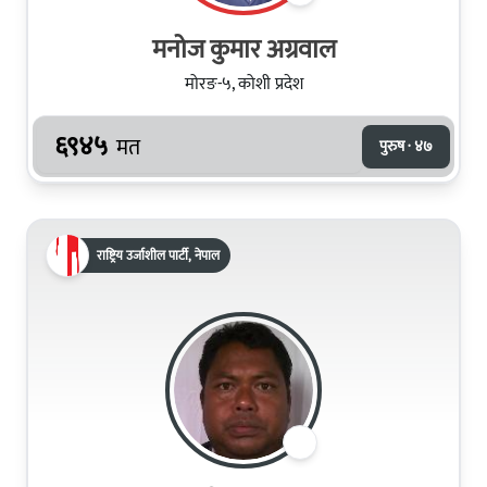
मनोज कुमार अग्रवाल
मोरङ-५, कोशी प्रदेश
६९४५
मत
पुरुष · ४७
राष्ट्रिय उर्जाशील पार्टी, नेपाल