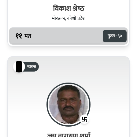
विकाश श्रेष्‍ठ
मोरङ-५, कोशी प्रदेश
११
मत
पुरुष · ६०
स्वतन्त्र
जय नारायण शर्मा