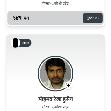
मोरङ-५, कोशी प्रदेश
५४९
मत
पुरुष · ४५
स्वतन्त्र
मोहमद रेजा हुसैन
मोरङ-५, कोशी प्रदेश