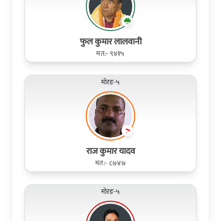
फुल कुमार लालवानी
मत:- ९४१५
मोरङ-५
राज कुमार यादव
मत:- ८७४७
मोरङ-५