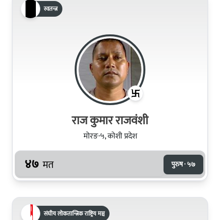
स्वतन्त्र
राज कुमार राजवंशी
मोरङ-५, कोशी प्रदेश
४७
मत
पुरुष · ५७
संघीय लोकतान्त्रिक राष्ट्रिय मञ्च