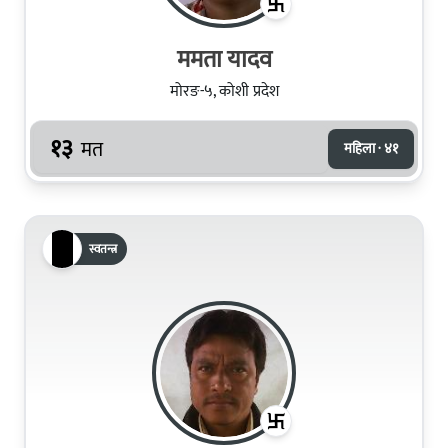
ममता यादव
मोरङ-५, कोशी प्रदेश
१३
मत
महिला · ४१
स्वतन्त्र