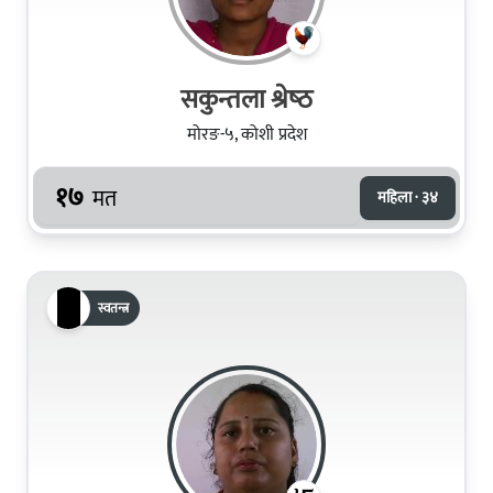
सकुन्तला श्रेष्‍ठ
मोरङ-५, कोशी प्रदेश
१७
मत
महिला · ३४
स्वतन्त्र