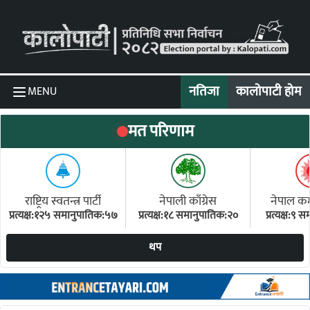
Skip to content
नतिजा
कालोपाटी होम
MENU
मत परिणाम
राष्ट्रिय स्वतन्त्र पार्टी
नेपाली काँग्रेस
नेपाल कम्य
प्रत्यक्ष:१२५ समानुपातिक:५७
प्रत्यक्ष:१८ समानुपातिक:२०
प्रत्यक्ष:९
(ए
थप