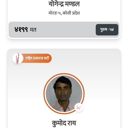
योगेन्द्र मण्डल
मोरङ-५, कोशी प्रदेश
४१९९
मत
पुरुष · ५४
राष्ट्रिय प्रजातन्त्र पार्टी
कुमोद राय