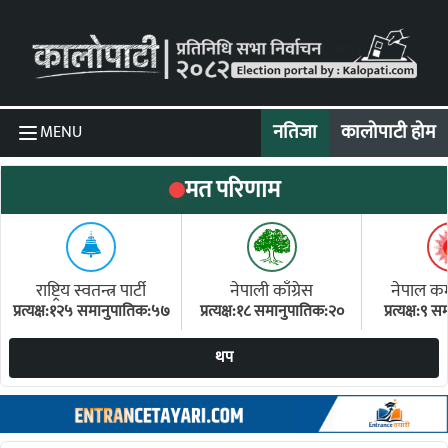
Skip to content
नतिजा
कालोपाटी होम
MENU
मत परिणाम
राष्ट्रिय स्वतन्त्र पार्टी
नेपाली काँग्रेस
नेपाल कम्य
प्रत्यक्ष:१२५ समानुपातिक:५७
प्रत्यक्ष:१८ समानुपातिक:२०
प्रत्यक्ष:९
(ए
थप