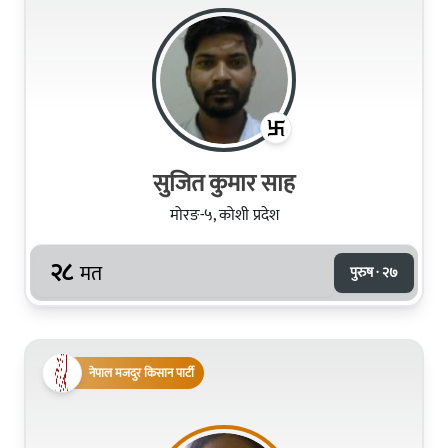
सुजित कुमार साह
मोरङ-५, कोशी प्रदेश
२८
मत
पुरुष · २७
नेपाल मजदुर किसान पार्टी