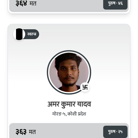
३६४
मत
पुरुष · ४६
स्वतन्त्र
अमर कुमार यादव
मोरङ-५, कोशी प्रदेश
३६३
मत
पुरुष · २५