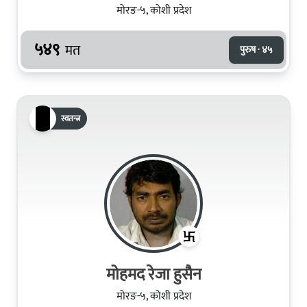
मोरङ-५, कोशी प्रदेश
५४९
मत
पुरुष · ४५
स्वतन्त्र
मोहमद रेजा हुसैन
मोरङ-५, कोशी प्रदेश