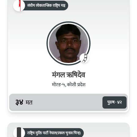
संघीय लोकतान्त्रिक राष्ट्रिय मञ्च
मंगल ऋषिदेव
मोरङ-५, कोशी प्रदेश
३४
मत
पुरुष · ४२
राष्ट्रिय मुक्ति पार्टी नेपाल(एकल चुनाव चिन्ह)