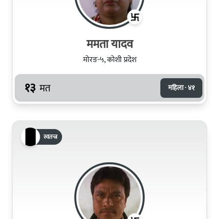
ममता यादव
मोरङ-५, कोशी प्रदेश
१३
मत
महिला · ४१
स्वतन्त्र