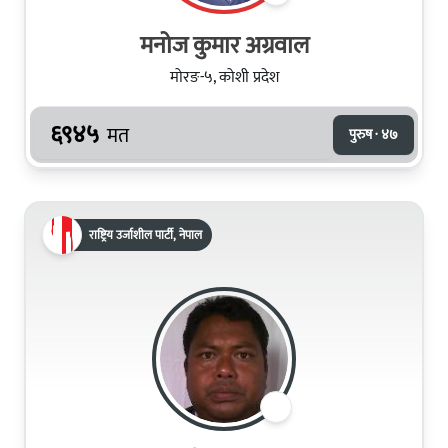
मनोज कुमार अग्रवाल
मोरङ-५, कोशी प्रदेश
६९४५
मत
पुरुष · ४७
राष्ट्रिय उर्जाशील पार्टी, नेपाल