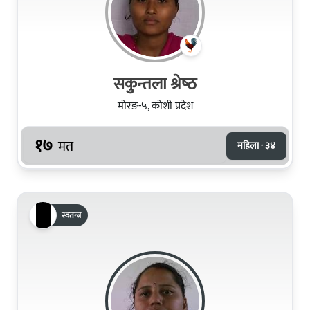
सकुन्तला श्रेष्‍ठ
मोरङ-५, कोशी प्रदेश
१७
मत
महिला · ३४
स्वतन्त्र