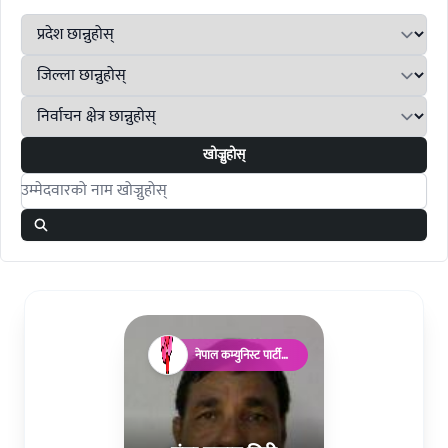
खोज्नुहोस्
Search candidates
नेपाल कम्युनिस्ट पार्टी
(माओवादी)