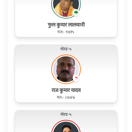
फुल कुमार लालवानी
मत:- ९४१५
मोरङ-५
राज कुमार यादव
मत:- ८७४७
मोरङ-५