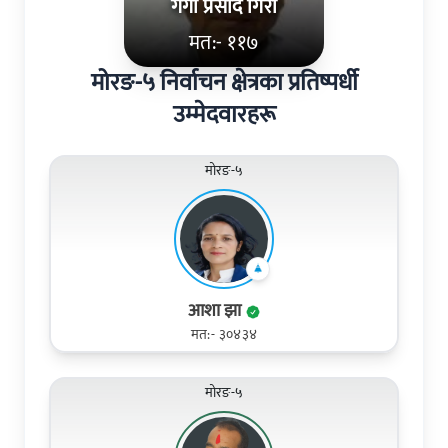
गंगा प्रसाद गिरी
मत:- ११७
मोरङ-५ निर्वाचन क्षेत्रका प्रतिष्पर्धी
उम्मेदवारहरू
मोरङ-५
आशा झा
मत:- ३०४३४
मोरङ-५