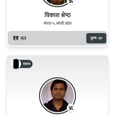
विकाश श्रेष्‍ठ
मोरङ-५, कोशी प्रदेश
११
मत
पुरुष · ६०
स्वतन्त्र