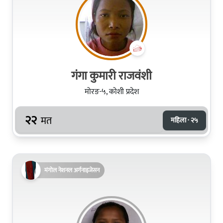
गंगा कुमारी राजवंशी
मोरङ-५, कोशी प्रदेश
२२
मत
महिला · २५
मंगोल नेशनल अर्गनाइजेसन