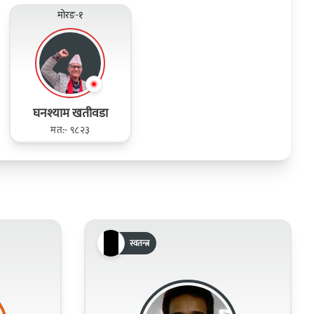
मोरङ-१
घनश्याम खतीवडा
मत:- ९८२३
स्वतन्त्र