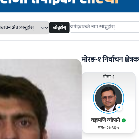
खोज्नुहोस्
Search candidates
मोरङ-१ निर्वाचन क्षेत्रका
मोरङ-१
यज्ञमणि न्याैपाने
मत:- २७३६७