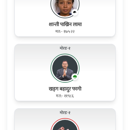
शान्ती पाख्रिन लामा
मत:- १७५२२
मोरङ-१
खड्ग बहादुर फागो
मत:- ११९८६
मोरङ-१