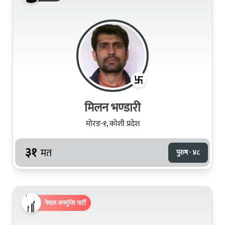
मिलन भण्‍डारी
मोरङ-१, कोशी प्रदेश
३१
मत
पुरुष · ४८
नेपाल जनमुक्ति पार्टी