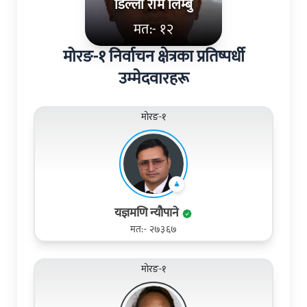
डिल्ली राम लिम्बु
मत:- १२
मोरङ-१ निर्वाचन क्षेत्रका प्रतिष्पर्धी
उम्मेदवारहरू
मोरङ-१
यज्ञमणि न्याैपाने
मत:- २७३६७
मोरङ-१