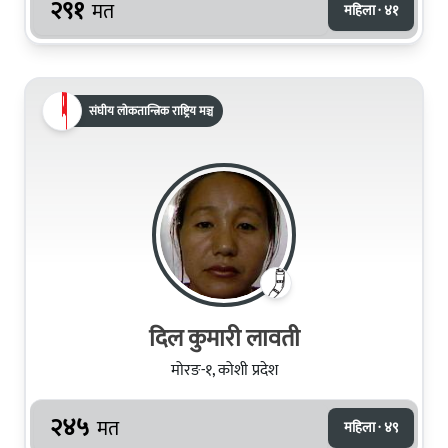
२९१
मत
महिला · ४१
संघीय लोकतान्त्रिक राष्ट्रिय मञ्च
दिल कुमारी लावती
मोरङ-१, कोशी प्रदेश
२४५
मत
महिला · ४९