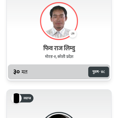
फिव राज लिम्वु
मोरङ-१, कोशी प्रदेश
३०
मत
पुरुष · ४८
स्वतन्त्र