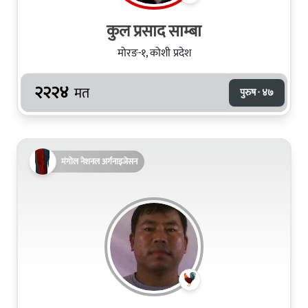
कुल प्रसाद साम्बा
मोरङ-१, कोशी प्रदेश
२२२४
मत
पुरुष · ४७
मंगोल नेशनल अर्गनाइजेसन