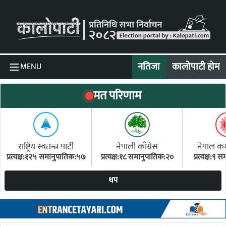
Skip to content
नतिजा
कालोपाटी होम
MENU
मत परिणाम
राष्ट्रिय स्वतन्त्र पार्टी
नेपाली काँग्रेस
नेपाल कम्य
प्रत्यक्ष:१२५ समानुपातिक:५७
प्रत्यक्ष:१८ समानुपातिक:२०
प्रत्यक्ष:९
(ए
थप