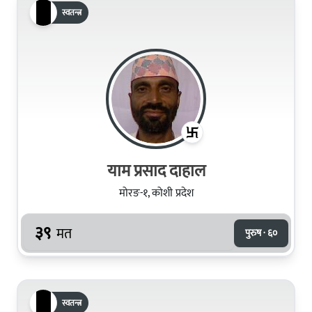
स्वतन्त्र
याम प्रसाद दाहाल
मोरङ-१, कोशी प्रदेश
३९
मत
पुरुष · ६०
स्वतन्त्र