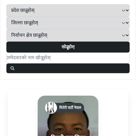
खोज्नुहोस्
Search candidates
मितेरी पार्टी नेपाल