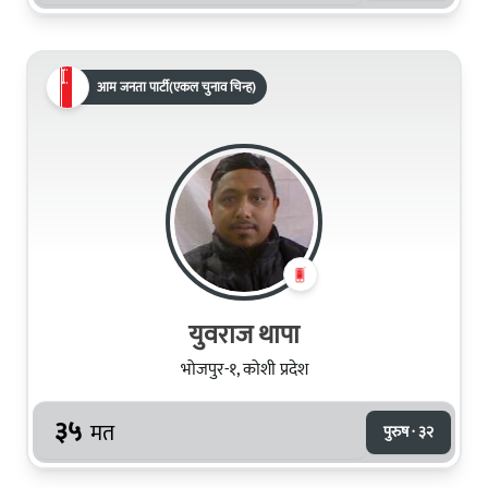
आम जनता पार्टी(एकल चुनाव चिन्ह)
युवराज थापा
भोजपुर-१, कोशी प्रदेश
३५
मत
पुरुष · ३२