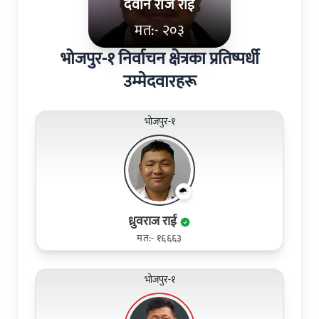
देवान राज राई
मत:- २०३
भोजपुर-१ निर्वाचन क्षेत्रका प्रतिष्पर्धी
उम्मेदवारहरू
भोजपुर-१
ध्रुवराज राई
मत:- १६६६३
भोजपुर-१