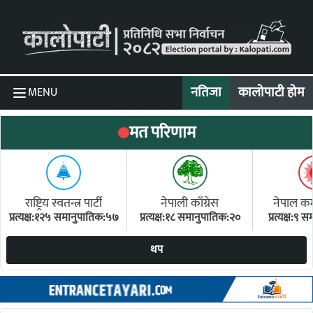
Skip to content
नतिजा
कालोपाटी होम
MENU
मत परिणाम
राष्ट्रिय स्वतन्त्र पार्टी
नेपाली काँग्रेस
नेपाल कम्य
प्रत्यक्ष:१२५ समानुपातिक:५७
प्रत्यक्ष:१८ समानुपातिक:२०
प्रत्यक्ष:९
(ए
थप