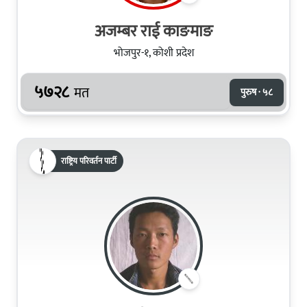
अजम्बर राई काङमाङ
भोजपुर-१, कोशी प्रदेश
५७२८
मत
पुरुष · ५८
राष्ट्रिय परिवर्तन पार्टी