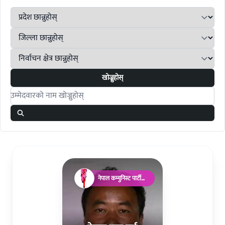
खोज्नुहोस्
Search candidates
नेपाल कम्युनिस्ट पार्टी
(माओवादी)