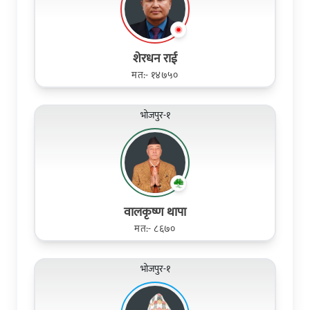
शेरधन राई
मत:- १४७५०
भोजपुर-१
वालकृष्ण थापा
मत:- ८६७०
भोजपुर-१