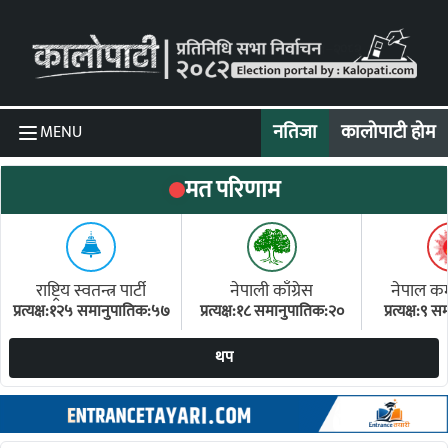
Skip to content
नतिजा
कालोपाटी होम
MENU
मत परिणाम
राष्ट्रिय स्वतन्त्र पार्टी
नेपाली काँग्रेस
नेपाल कम्य
प्रत्यक्ष:१२५ समानुपातिक:५७
प्रत्यक्ष:१८ समानुपातिक:२०
प्रत्यक्ष:९
(ए
थप