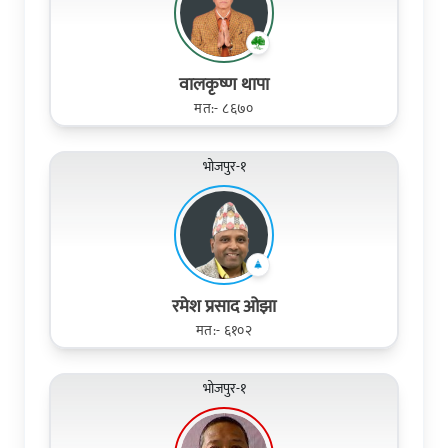
वालकृष्ण थापा
मत:- ८६७०
भोजपुर-१
रमेश प्रसाद ओझा
मत:- ६१०२
भोजपुर-१