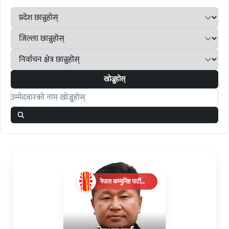
खोज्नुहोस्
Search candidates
नेपाल कम्युनिष्ट पार्टी
(एमाले)