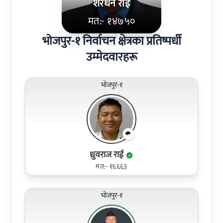
शेरधन राई
मत:- १४७५०
भोजपुर-१ निर्वाचन क्षेत्रका प्रतिष्पर्धी
उम्मेदवारहरू
भोजपुर-१
ध्रुवराज राई
मत:- १६६६३
भोजपुर-१