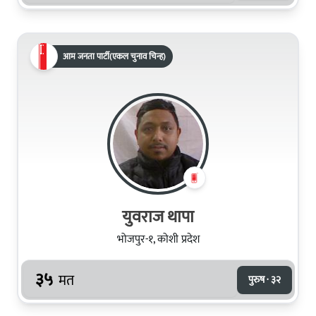
आम जनता पार्टी(एकल चुनाव चिन्ह)
युवराज थापा
भोजपुर-१, कोशी प्रदेश
३५
मत
पुरुष · ३२