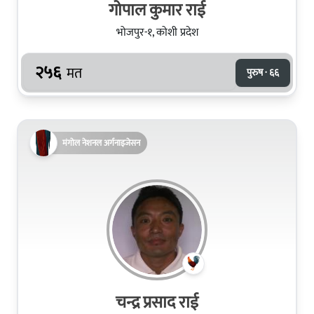
गोपाल कुमार राई
भोजपुर-१, कोशी प्रदेश
२५६
मत
पुरुष · ६६
मंगोल नेशनल अर्गनाइजेसन
चन्द्र प्रसाद राई