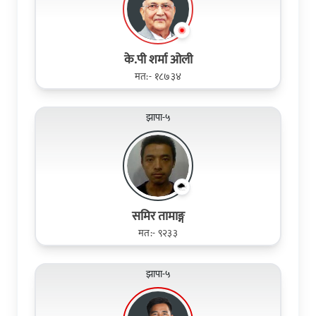
के.पी शर्मा ओली
मत:- १८७३४
झापा-५
समिर तामाङ्ग
मत:- ९२३३
झापा-५