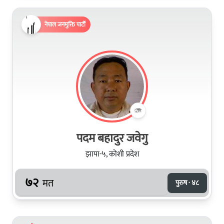
नेपाल जनमुक्ति पार्टी
पदम बहादुर जवेगु
झापा-५, कोशी प्रदेश
७२
मत
पुरुष · ४८