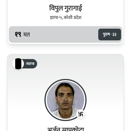
विपुल गुरागाई
झापा-५, कोशी प्रदेश
१९
मत
पुरुष · ३३
स्वतन्त्र
अर्जुन सापकोटा