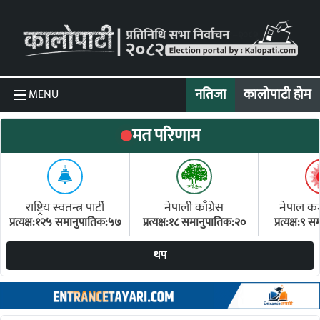
Skip to content
नतिजा
कालोपाटी होम
MENU
मत परिणाम
राष्ट्रिय स्वतन्त्र पार्टी
नेपाली काँग्रेस
नेपाल कम्य
प्रत्यक्ष:१२५ समानुपातिक:५७
प्रत्यक्ष:१८ समानुपातिक:२०
प्रत्यक्ष:९
(ए
थप