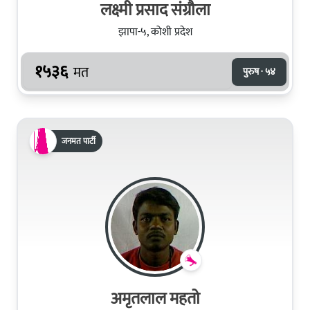
लक्ष्मी प्रसाद संग्रौला
झापा-५, कोशी प्रदेश
१५३६
मत
पुरुष · ५४
जनमत पार्टी
अमृतलाल महतो