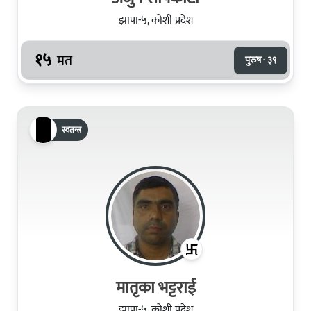
झापा-५, कोशी प्रदेश
१५
मत
पुरुष · ३९
स्वतन्त्र
मातृका भट्टराई
झापा-५, कोशी प्रदेश