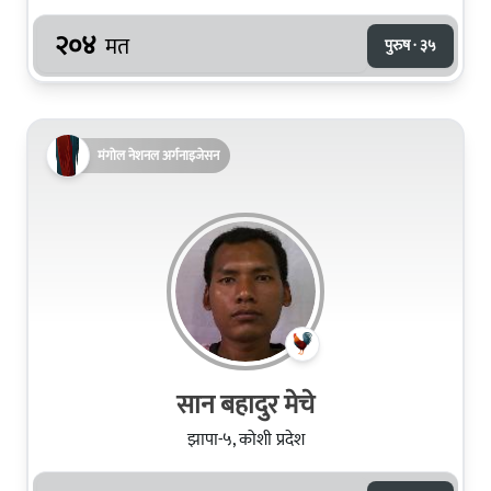
२०४
मत
पुरुष · ३५
मंगोल नेशनल अर्गनाइजेसन
सान बहादुर मेचे
झापा-५, कोशी प्रदेश