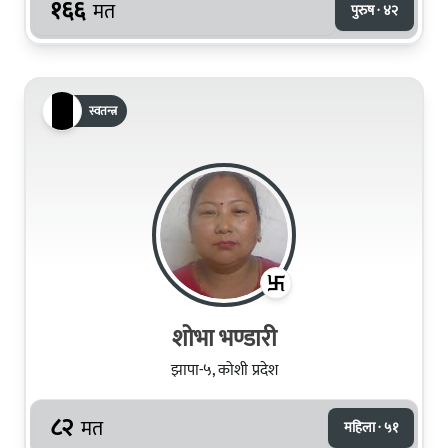
१६६
मत
पुरुष · ४२
स्वतन्त्र
शोभा भण्डारी
झापा-५, कोशी प्रदेश
८२
मत
महिला · ५१