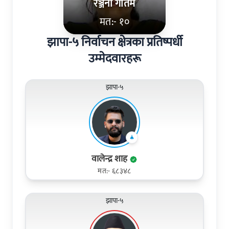
रञ्जना गौतम
मत:- १०
झापा-५ निर्वाचन क्षेत्रका प्रतिष्पर्धी
उम्मेदवारहरू
झापा-५
वालेन्द्र शाह
मत:- ६८३४८
झापा-५