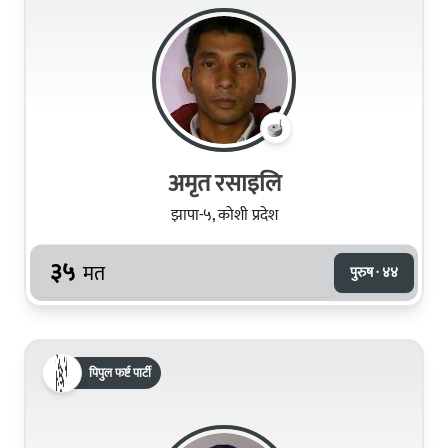
अमृत रसाइलि
झापा-५, कोशी प्रदेश
३५
मत
पुरुष · ४४
पिपुल फर्ष्ट पार्टी