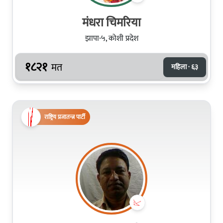
मंधरा चिमरिया
झापा-५, कोशी प्रदेश
१८२१
मत
महिला · ६३
राष्ट्रिय प्रजातन्त्र पार्टी