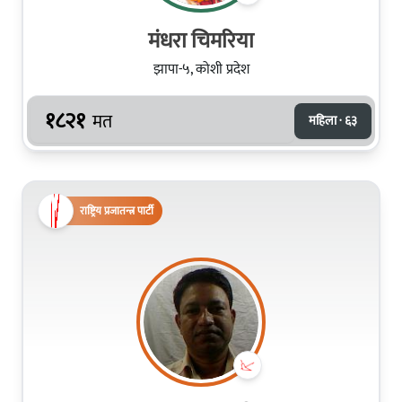
मंधरा चिमरिया
झापा-५, कोशी प्रदेश
१८२१
मत
महिला · ६३
राष्ट्रिय प्रजातन्त्र पार्टी