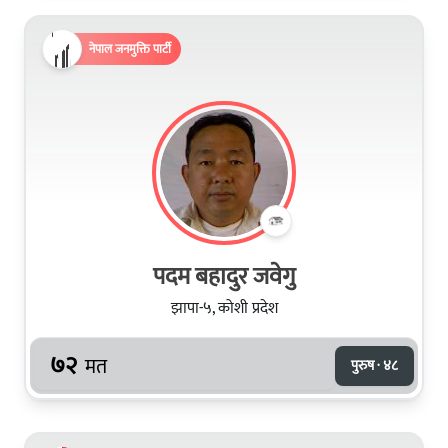
नेपाल जनमुक्ति पार्टी
पदम बहादुर जवेगु
झापा-५, कोशी प्रदेश
७२
मत
पुरुष · ४८