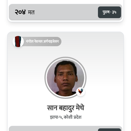
२०४
मत
पुरुष · ३५
मंगोल नेशनल अर्गनाइजेसन
सान बहादुर मेचे
झापा-५, कोशी प्रदेश