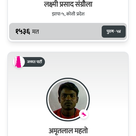
लक्ष्मी प्रसाद संग्रौला
झापा-५, कोशी प्रदेश
१५३६
मत
पुरुष · ५४
जनमत पार्टी
अमृतलाल महतो