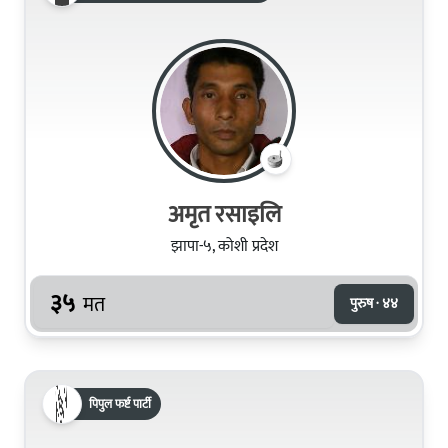
अमृत रसाइलि
झापा-५, कोशी प्रदेश
३५
मत
पुरुष · ४४
पिपुल फर्ष्ट पार्टी