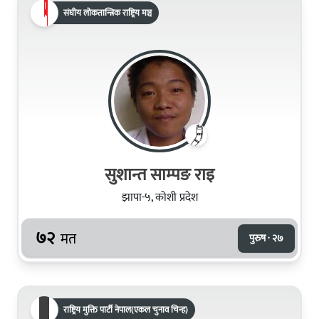
संघीय लोकतान्त्रिक राष्ट्रिय मञ्च
सुशान्त साम्पङ राइ
झापा-५, कोशी प्रदेश
७२
मत
पुरुष · २७
राष्ट्रिय मुक्ति पार्टी नेपाल(एकल चुनाव चिन्ह)