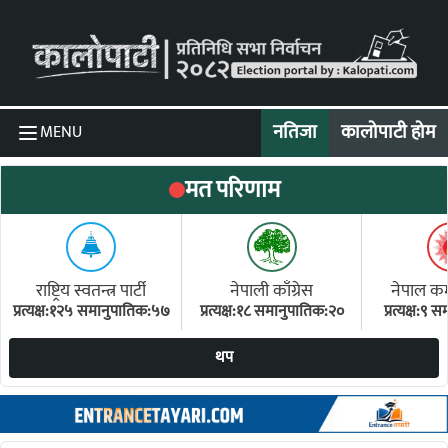
Skip to content
नतिजा
कालोपाटी होम
MENU
मत परिणाम
राष्ट्रिय स्वतन्त्र पार्टी
नेपाली काँग्रेस
नेपाल कम्य
प्रत्यक्ष:१२५ समानुपातिक:५७
प्रत्यक्ष:१८ समानुपातिक:२०
प्रत्यक्ष:९
(ए
थप