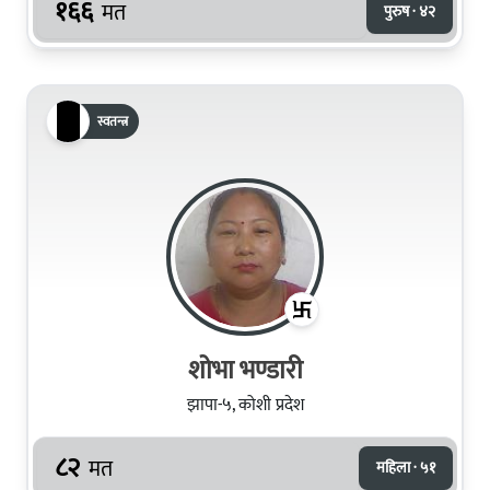
१६६
मत
पुरुष · ४२
स्वतन्त्र
शोभा भण्डारी
झापा-५, कोशी प्रदेश
८२
मत
महिला · ५१