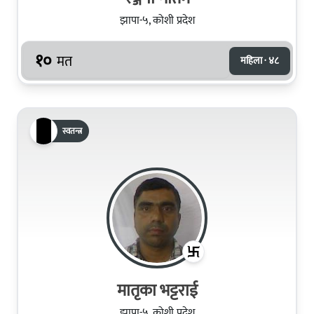
झापा-५, कोशी प्रदेश
१०
मत
महिला · ४८
स्वतन्त्र
मातृका भट्टराई
झापा-५, कोशी प्रदेश