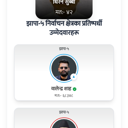
धिरेन सुब्बा
मत:- ४२
झापा-५ निर्वाचन क्षेत्रका प्रतिष्पर्धी
उम्मेदवारहरू
झापा-५
वालेन्द्र शाह
मत:- ६८३४८
झापा-५