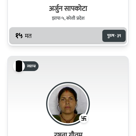
अर्जुन सापकोटा
झापा-५, कोशी प्रदेश
१५
मत
पुरुष · ३९
स्वतन्त्र
रञ्जना गौतम