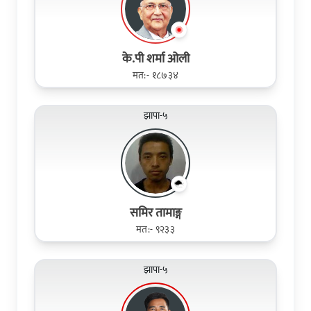
के.पी शर्मा ओली
मत:- १८७३४
झापा-५
समिर तामाङ्ग
मत:- ९२३३
झापा-५