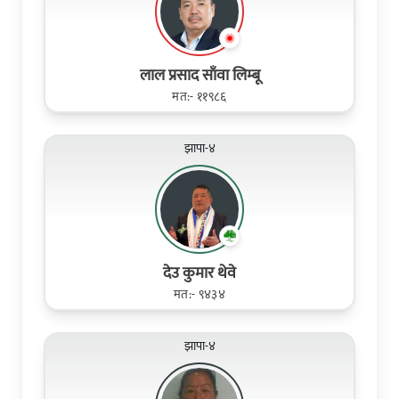
लाल प्रसाद साँवा लिम्बू
मत:- ११९८६
झापा-४
देउ कुमार थेवे
मत:- ९४३४
झापा-४