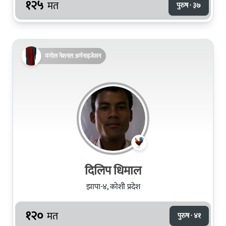
१२५
मत
पुरुष · ३७
मंगोल नेशनल अर्गनाइजेसन
दिलिप धिमाल
झापा-४, कोशी प्रदेश
१२०
मत
पुरुष · ४१