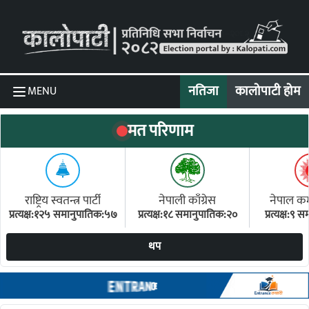
Skip to content
नतिजा
कालोपाटी होम
MENU
मत परिणाम
राष्ट्रिय स्वतन्त्र पार्टी
नेपाली काँग्रेस
नेपाल कम्य
प्रत्यक्ष:१२५ समानुपातिक:५७
प्रत्यक्ष:१८ समानुपातिक:२०
प्रत्यक्ष:९
(ए
थप