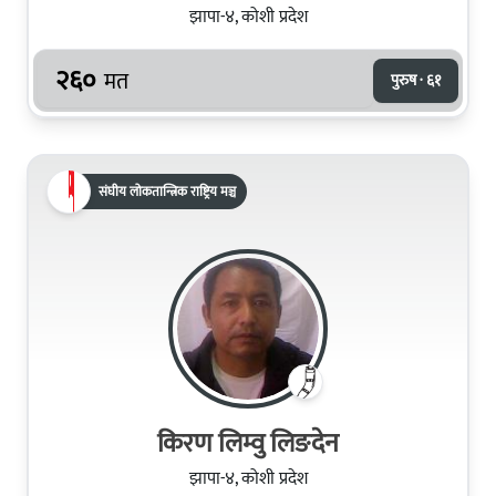
झापा-४, कोशी प्रदेश
२६०
मत
पुरुष · ६१
संघीय लोकतान्त्रिक राष्ट्रिय मञ्च
किरण लिम्वु लिङदेन
झापा-४, कोशी प्रदेश