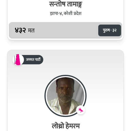
सन्तोष तामाङ्ग
झापा-४, कोशी प्रदेश
४३२
मत
पुरुष · ३२
जनमत पार्टी
लोथ्रो हेमरम