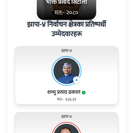
भक्ति प्रसाद सिटौला
मत:- २०८०
झापा-४ निर्वाचन क्षेत्रका प्रतिष्पर्धी
उम्मेदवारहरू
झापा-४
शम्भु प्रसाद ढकाल
मत:- ४३६३१
झापा-४