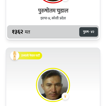
पुरुषोतम चुडाल
झापा-४, कोशी प्रदेश
१३६२
मत
पुरुष · ४२
उज्यालो नेपाल पार्टी