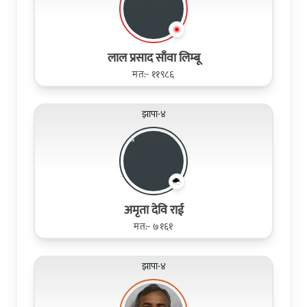
लाल प्रसाद साँवा लिम्बू
मत:- ११९८६
झापा-४
अमृता देवि राई
मत:- ७१६१
झापा-४