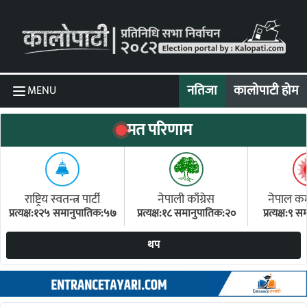
Skip to content
नतिजा
कालोपाटी होम
MENU
मत परिणाम
राष्ट्रिय स्वतन्त्र पार्टी
नेपाली काँग्रेस
नेपाल कम्य
प्रत्यक्ष:१२५ समानुपातिक:५७
प्रत्यक्ष:१८ समानुपातिक:२०
प्रत्यक्ष:९
(ए
थप