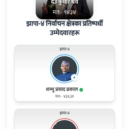
देउ कुमार थेवे
मत:- ९४३४
झापा-४ निर्वाचन क्षेत्रका प्रतिष्पर्धी
उम्मेदवारहरू
झापा-४
शम्भु प्रसाद ढकाल
मत:- ४३६३१
झापा-४