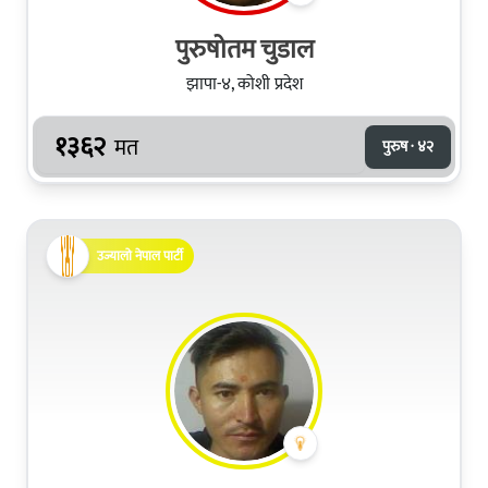
पुरुषोतम चुडाल
झापा-४, कोशी प्रदेश
१३६२
मत
पुरुष · ४२
उज्यालो नेपाल पार्टी