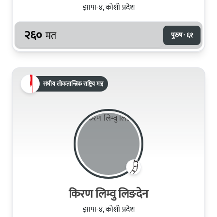
झापा-४, कोशी प्रदेश
२६०
मत
पुरुष · ६१
संघीय लोकतान्त्रिक राष्ट्रिय मञ्च
किरण लिम्वु लिङदेन
झापा-४, कोशी प्रदेश