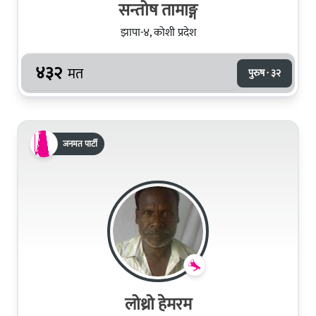
सन्तोष तामाङ्ग
झापा-४, कोशी प्रदेश
४३२
मत
पुरुष · ३२
जनमत पार्टी
लोथ्रो हेमरम