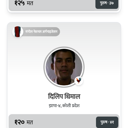
१२५
मत
पुरुष · ३७
मंगोल नेशनल अर्गनाइजेसन
दिलिप धिमाल
झापा-४, कोशी प्रदेश
१२०
मत
पुरुष · ४१