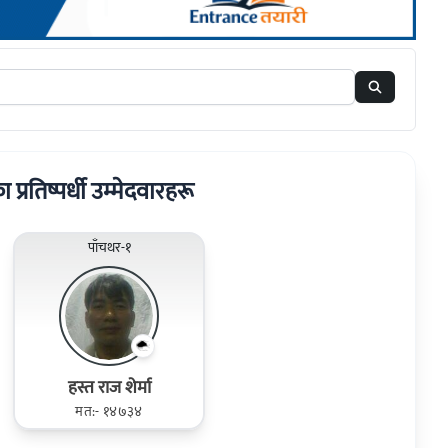
ा प्रतिष्पर्धी उम्मेदवारहरू
पाँचथर-१
हस्त राज शेर्मा
मत:- १४७३४