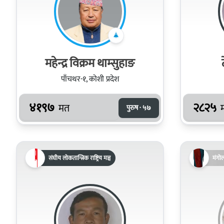
महेन्द्र विक्रम थाम्सुहाङ
पाँचथर-१, कोशी प्रदेश
४१९७
२८२५
मत
पुरुष · ५७
संघीय लोकतान्त्रिक राष्ट्रिय मञ्च
मंगो