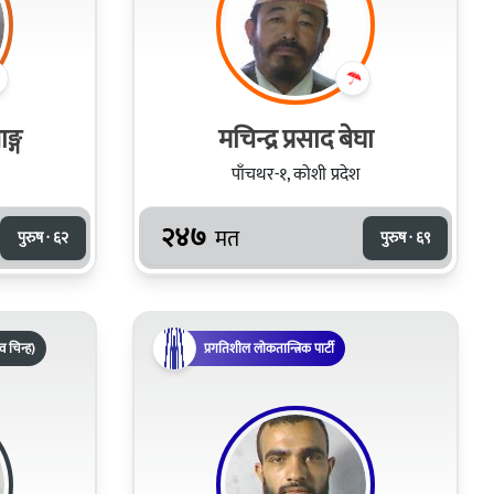
ङ्ग
मचिन्द्र प्रसाद बेघा
पाँचथर-१, कोशी प्रदेश
२४७
मत
पुरुष · ६२
पुरुष · ६९
ाव चिन्ह)
प्रगतिशील लोकतान्त्रिक पार्टी