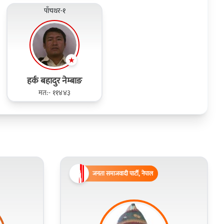
पाँचथर-१
हर्क बहादुर नेम्बाङ
मत:- ११४४३
जनता समाजवादी पार्टी, नेपाल