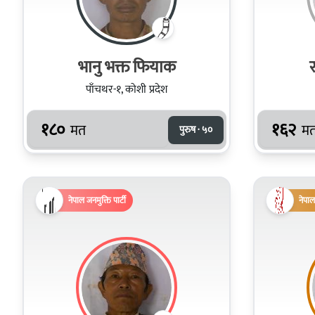
भानु भक्त फियाक
र
पाँचथर-१, कोशी प्रदेश
१८०
१६२
मत
म
पुरुष · ५०
नेपाल जनमुक्ति पार्टी
नेपाल