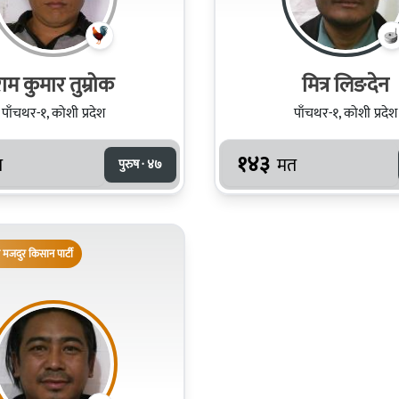
ाम कुमार तुम्रोक
मित्र लिङदेन
पाँचथर-१, कोशी प्रदेश
पाँचथर-१, कोशी प्रदेश
१४३
त
मत
पुरुष · ४७
 मजदुर किसान पार्टी