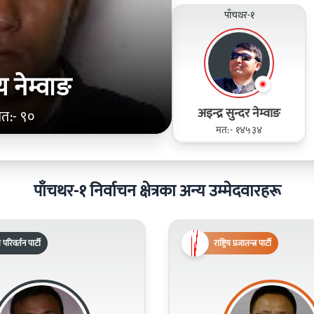
पाँचथर-१
 नेम्वाङ
अइन्द्र सुन्दर नेम्वाङ
त:- ९०
मत:- १४५३४
पाँचथर-१ निर्वाचन क्षेत्रका अन्य उम्मेदवारहरू
िय परिवर्तन पार्टी
राष्ट्रिय प्रजातन्त्र पार्टी