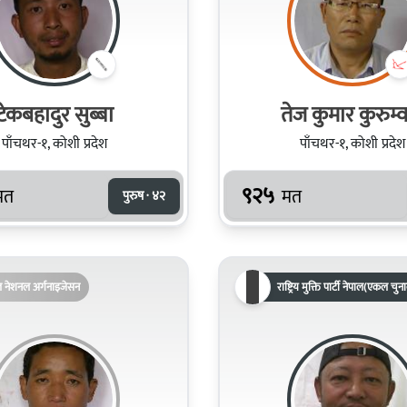
टेकबहादुर सुब्बा
तेज कुमार कुरुम्वा
पाँचथर-१, कोशी प्रदेश
पाँचथर-१, कोशी प्रदेश
९२५
मत
मत
पुरुष · ४२
ल नेशनल अर्गनाइजेसन
राष्ट्रिय मुक्ति पार्टी नेपाल(एकल चुन