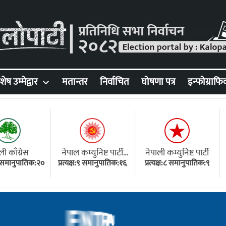
शेष उम्मेद्वार
मतान्तर
निर्वाचित
घोषणा पत्र
इन्फोग्राफि
ली काँग्रेस
नेपाल कम्युनिष्ट पार्टी
नेपाली कम्युनिष्ट पार्टी
१८ समानुपातिक:२०
प्रत्यक्ष:९ समानुपातिक:१६
(एमाले)
प्रत्यक्ष:८ समानुपातिक:९