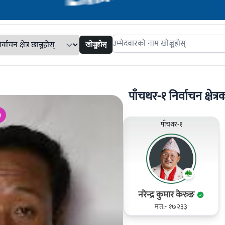
खोज्नुहोस्
Search candidates
पाँचथर-१ निर्वाचन क्षेत्रक
)
पाँचथर-१
नरेन्द्र कुमार केरुङ
मत:- १७२३३