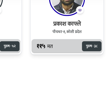
प्रकाश काफ्ले
पाँचथर-१, कोशी प्रदेश
११५
मत
पुरुष · ५२
पुरुष · ३८