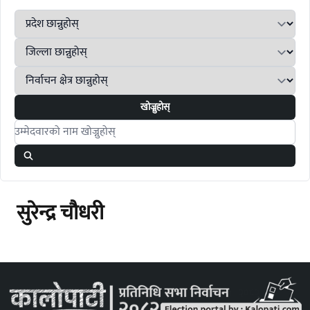
खोज्नुहोस्
Search candidates
सुरेन्द्र चौधरी