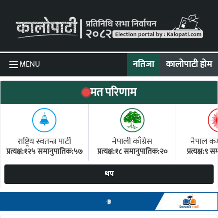
Skip to content
नतिजा
कालोपाटी होम
MENU
मत परिणाम
राष्ट्रिय स्वतन्त्र पार्टी
नेपाली काँग्रेस
नेपाल कम्य
प्रत्यक्ष:१२५ समानुपातिक:५७
प्रत्यक्ष:१८ समानुपातिक:२०
प्रत्यक्ष:९
(ए
थप