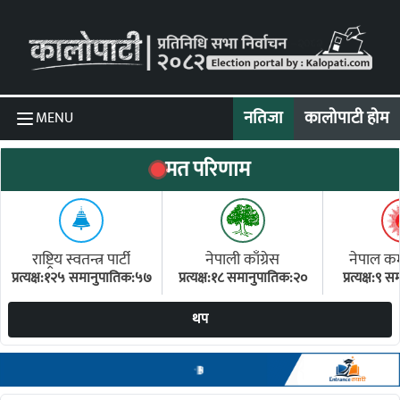
Skip to content
नतिजा
कालोपाटी होम
MENU
मत परिणाम
राष्ट्रिय स्वतन्त्र पार्टी
नेपाली काँग्रेस
नेपाल कम्य
प्रत्यक्ष:१२५ समानुपातिक:५७
प्रत्यक्ष:१८ समानुपातिक:२०
प्रत्यक्ष:९
(ए
थप