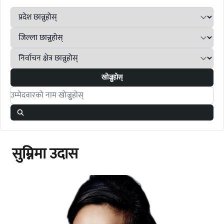
खोज्नुहोस्
Search candidates
सुम्निमा उदास