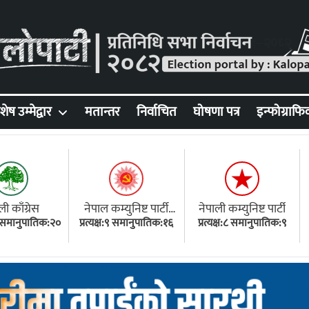
शेष उम्मेद्वार
मतान्तर
निर्वाचित
घोषणा पत्र
इन्फोग्राफि
ली काँग्रेस
नेपाल कम्युनिष्ट पार्टी
नेपाली कम्युनिष्ट पार्टी
१८ समानुपातिक:२०
प्रत्यक्ष:९ समानुपातिक:१६
(एमाले)
प्रत्यक्ष:८ समानुपातिक:९