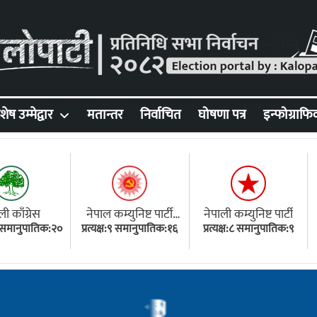
शेष उम्मेद्वार
मतान्तर
निर्वाचित
घोषणा पत्र
इन्फोग्राफि
ली काँग्रेस
नेपाल कम्युनिष्ट पार्टी
नेपाली कम्युनिष्ट पार्टी
१८ समानुपातिक:२०
प्रत्यक्ष:९ समानुपातिक:१६
(एमाले)
प्रत्यक्ष:८ समानुपातिक:९