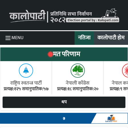
Skip to content
नतिजा
कालोपाटी होम
MENU
मत परिणाम
राष्ट्रिय स्वतन्त्र पार्टी
नेपाली काँग्रेस
नेपाल कम्य
प्रत्यक्ष:१२५ समानुपातिक:५७
प्रत्यक्ष:१८ समानुपातिक:२०
प्रत्यक्ष:९
(ए
थप