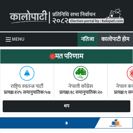
Skip to content
नतिजा
कालोपाटी होम
MENU
मत परिणाम
राष्ट्रिय स्वतन्त्र पार्टी
नेपाली काँग्रेस
नेपाल कम्य
प्रत्यक्ष:१२५ समानुपातिक:५७
प्रत्यक्ष:१८ समानुपातिक:२०
प्रत्यक्ष:९
(ए
थप