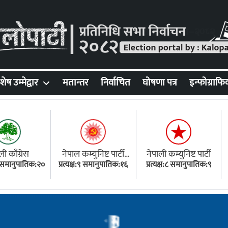
शेष उम्मेद्वार
मतान्तर
निर्वाचित
घोषणा पत्र
इन्फोग्राफि
ली काँग्रेस
नेपाल कम्युनिष्ट पार्टी
नेपाली कम्युनिष्ट पार्टी
१८ समानुपातिक:२०
प्रत्यक्ष:९ समानुपातिक:१६
(एमाले)
प्रत्यक्ष:८ समानुपातिक:९