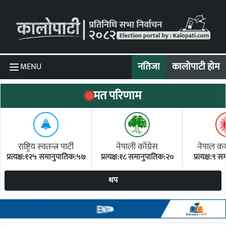
Skip to content
नतिजा
कालोपाटी होम
MENU
मत परिणाम
राष्ट्रिय स्वतन्त्र पार्टी
नेपाली काँग्रेस
नेपाल कम्य
प्रत्यक्ष:१२५ समानुपातिक:५७
प्रत्यक्ष:१८ समानुपातिक:२०
प्रत्यक्ष:९
(ए
थप