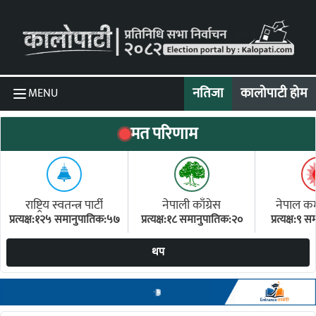
Skip to content
नतिजा
कालोपाटी होम
MENU
मत परिणाम
राष्ट्रिय स्वतन्त्र पार्टी
नेपाली काँग्रेस
नेपाल कम्य
प्रत्यक्ष:१२५ समानुपातिक:५७
प्रत्यक्ष:१८ समानुपातिक:२०
प्रत्यक्ष:९
(ए
थप