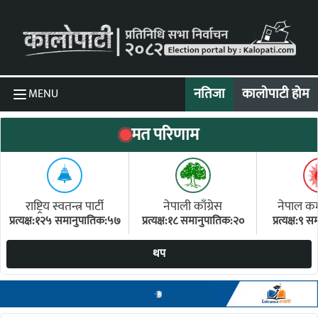
Skip to content
नतिजा
कालोपाटी होम
MENU
मत परिणाम
राष्ट्रिय स्वतन्त्र पार्टी
नेपाली काँग्रेस
नेपाल कम्य
प्रत्यक्ष:१२५ समानुपातिक:५७
प्रत्यक्ष:१८ समानुपातिक:२०
प्रत्यक्ष:९
(ए
थप