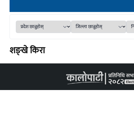
शङ्खे किरा