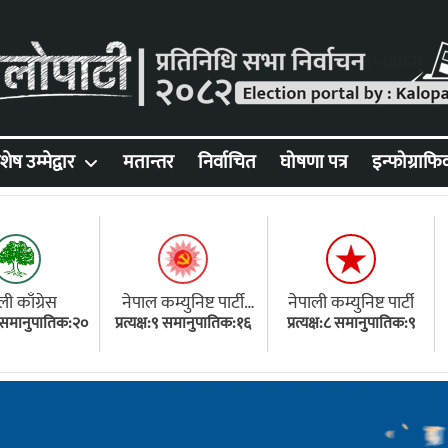
शेष उम्मेद्वार
मतान्तर
निर्वाचित
घोषणा पत्र
इन्फोग्राफि
ली काँग्रेस
नेपाल कम्युनिष्ट पार्टी
नेपाली कम्युनिष्ट पार्टी
१८ समानुपातिक:२०
प्रत्यक्ष:९ समानुपातिक:१६
(एमाले)
प्रत्यक्ष:८ समानुपातिक:९