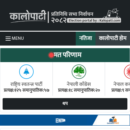
Skip to content
नतिजा
कालोपाटी होम
MENU
मत परिणाम
राष्ट्रिय स्वतन्त्र पार्टी
नेपाली काँग्रेस
नेपाल कम्य
प्रत्यक्ष:१२५ समानुपातिक:५७
प्रत्यक्ष:१८ समानुपातिक:२०
प्रत्यक्ष:९
(ए
थप