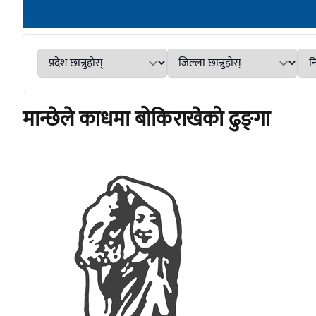
मान्छेले काधमा बोकिराखेको ढुङ्‌गा