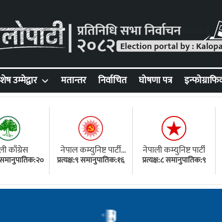
शेष उम्मेद्वार
मतान्तर
निर्वाचित
घोषणा पत्र
इन्फोग्राफि
ली काँग्रेस
नेपाल कम्युनिष्ट पार्टी
नेपाली कम्युनिष्ट पार्टी
१८ समानुपातिक:२०
प्रत्यक्ष:९ समानुपातिक:१६
(एमाले)
प्रत्यक्ष:८ समानुपातिक:९