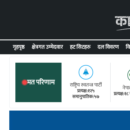
Skip to content
गृहपृष्ठ
क्षेत्रगत उम्मेदवार
हट सिटहरु
दल विवरण
वि
मत परिणाम
राष्ट्रिय स्वतन्त्र पार्टी
नेपा
प्रत्यक्ष:१२५
प्रत्यक्ष:
समानुपातिक:५७