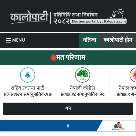
Skip to content
नतिजा
कालोपाटी होम
MENU
मत परिणाम
राष्ट्रिय स्वतन्त्र पार्टी
नेपाली काँग्रेस
नेपाल कम्य
प्रत्यक्ष:१२५ समानुपातिक:५७
प्रत्यक्ष:१८ समानुपातिक:२०
प्रत्यक्ष:९
(ए
थप