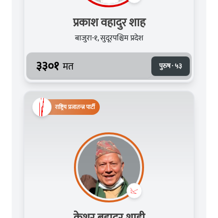
प्रकाश वहादुर शाह
बाजुरा-१, सुदूरपश्चिम प्रदेश
३३०१
मत
पुरुष · ५३
राष्ट्रिय प्रजातन्त्र पार्टी
केशर बहादुर शाही