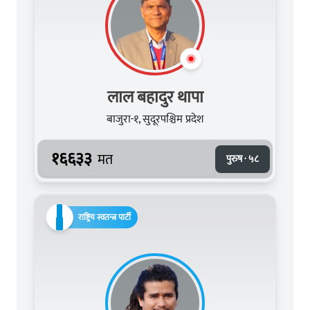
लाल बहादुर थापा
बाजुरा-१, सुदूरपश्चिम प्रदेश
१६६३३
मत
पुरुष · ५८
राष्ट्रिय स्वतन्त्र पार्टी