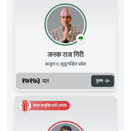
जनक राज गिरी
बाजुरा-१, सुदूरपश्चिम प्रदेश
१७१७३
मत
पुरुष · ६०
नेपाल कम्युनिष्ट पार्टी (एमाले)