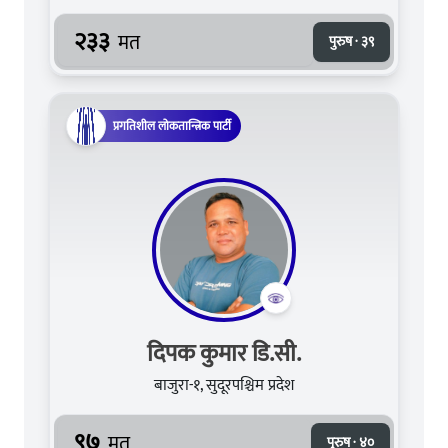
२३३
मत
पुरुष · ३९
प्रगतिशील लोकतान्त्रिक पार्टी
दिपक कुमार डि.सी.
बाजुरा-१, सुदूरपश्चिम प्रदेश
९७
मत
पुरुष · ४०