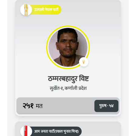
उज्यालो नेपाल पार्टी
ठम्मरबहादुर विष्ट
सुर्खेत-१, कर्णाली प्रदेश
२५१
मत
पुरुष · ५४
आम जनता पार्टी(एकल चुनाव चिन्ह)