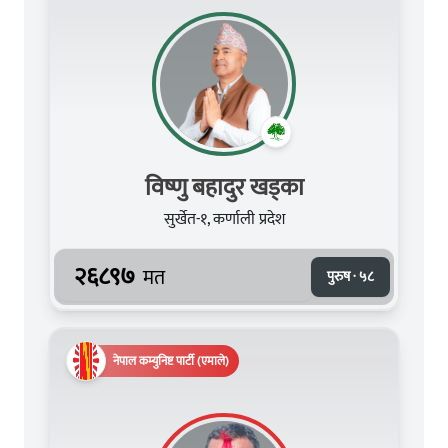
विष्णु बहादुर खड्का
सुर्खेत-१, कर्णाली प्रदेश
२६८९७
मत
पुरुष · ५८
नेपाल कम्युनिष्ट पार्टी (एमाले)