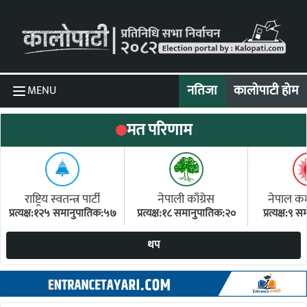
Skip to content
नतिजा
कालोपाटी होम
MENU
मत परिणाम
राष्ट्रिय स्वतन्त्र पार्टी
नेपाली काँग्रेस
नेपाल कम्य
प्रत्यक्ष:१२५ समानुपातिक:५७
प्रत्यक्ष:१८ समानुपातिक:२०
प्रत्यक्ष:९
(ए
थप