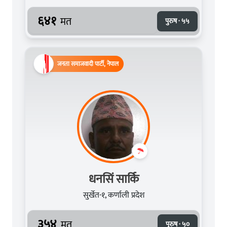
६४१
मत
पुरुष · ५५
जनता समाजवादी पार्टी, नेपाल
धनसिं सार्कि
सुर्खेत-१, कर्णाली प्रदेश
३५४
मत
पुरुष · ५०