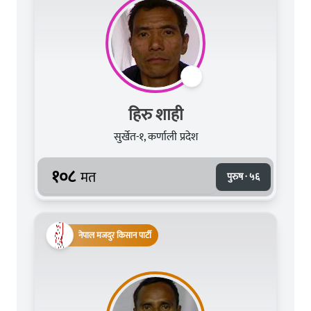
हिरु शाही
सुर्खेत-१, कर्णाली प्रदेश
१०८
मत
पुरुष · ५६
नेपाल मजदुर किसान पार्टी