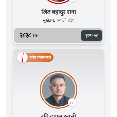
जित बहादुर राना
सुर्खेत-१, कर्णाली प्रदेश
२८२८
मत
पुरुष · ५४
राष्ट्रिय प्रजातन्त्र पार्टी
रवि हमाल ठकुरी